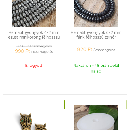
Hematit gyöngyök 4x2 mm
Hematit gyöngyök 6x2 mm
ezüst minikorong félhosszú
fánk félhosszú zsinór
zsinór
1 650 Ft
/ csomagolás
820
Ft
/ csomagolás
990
Ft
/ csomagolás
Elfogyott
Raktáron – 48 órán belül
nálad