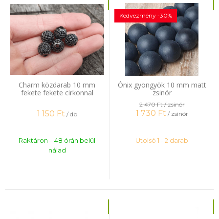
Kedvezmény -30%
Charm közdarab 10 mm
Ónix gyöngyök 10 mm matt
fekete fekete cirkonnal
zsinór
2 470 Ft
/ zsinór
1 730
Ft
1 150
Ft
/ zsinór
/ db
Raktáron – 48 órán belül
Utolsó 1 - 2 darab
nálad