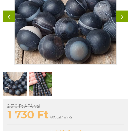
2 510 Ft
ÁFÁ-val
1 730
Ft
ÁFÁ-val / zsinór