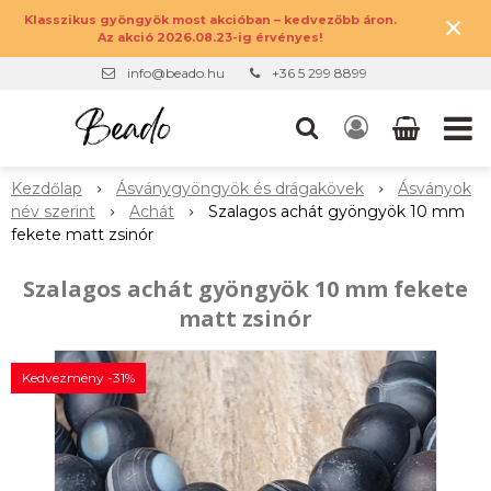
×
Klasszikus gyöngyök most akcióban – kedvezőbb áron.
Az akció 2026.08.23-ig érvényes!
info@beado.hu
+36 5 299 8899
Kezdőlap
Ásványgyöngyök és drágakövek
Ásványok
név szerint
Achát
Szalagos achát gyöngyök 10 mm
fekete matt zsinór
Szalagos achát gyöngyök 10 mm fekete
matt zsinór
Kedvezmény -31%