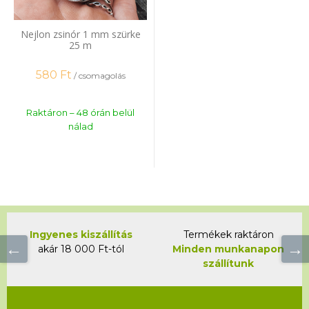
Nejlon zsinór 1 mm szürke
25 m
580
Ft
/ csomagolás
Raktáron – 48 órán belül
nálad
Ingyenes kiszállítás
Termékek raktáron
akár 18 000 Ft-tól
Minden munkanapon
szállítunk