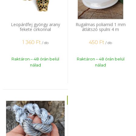
Leopárdfej gyöngy arany
Rugalmas poliamid 1 mm
fekete cirkonnal
átlátszó spulni 4 m
1 360
Ft
450
Ft
/ db
/ db
Raktáron – 48 órán belül
Raktáron – 48 órán belül
nálad
nálad