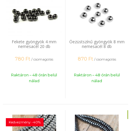
Fekete gyöngyök 4 mm
Óezüstszínű gyöngyök 8 mm
nemesacél 20 db
nemesacél 8 db
780
Ft
870
Ft
/ csomagolás
/ csomagolás
Raktáron – 48 órán belül
Raktáron – 48 órán belül
nálad
nálad
Kedvezmény -40%