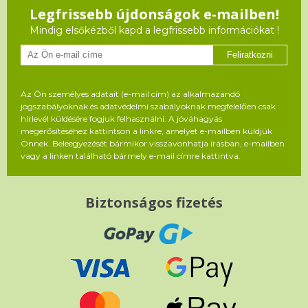
Legfrissebb újdonságok e-mailben!
Mindig elsőkézből kapd a legfrissebb információkat !
Feliratkozni
Az Ön személyes adatait (e-mail cím) az alkalmazandó
jogszabályoknak és adatvédelmi szabályoknak megfelelően csak
hírlevél küldésére fogjuk felhasználni. A jóváhagyás
megerősítéséhez kattintson a linkre, amelyet e-mailben küldjük
Önnek. Beleegyezését bármikor visszavonhatja írásban, e-mailben
vagy a linken található bármely e-mail címre kattintva.
Biztonságos fizetés