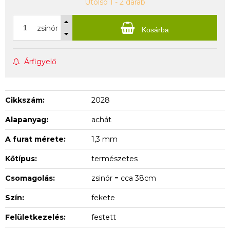
Utolsó 1 - 2 darab
zsinór
Kosárba
Árfigyelő
Cikkszám:
2028
Alapanyag:
achát
A furat mérete:
1,3 mm
Kőtípus:
természetes
Csomagolás:
zsinór = cca 38cm
Szín:
fekete
Felületkezelés:
festett