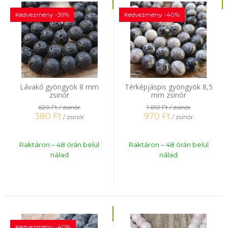
Kedvezmény -39%
Kedvezmény -40%
Lávakő gyöngyök 8 mm
Térképjáspis gyöngyök 8,5
zsinór
mm zsinór
620 Ft
/ zsinór
1 610 Ft
/ zsinór
380
Ft
970
Ft
/ zsinór
/ zsinór
Raktáron – 48 órán belül
Raktáron – 48 órán belül
nálad
nálad
Kedvezmény -40%