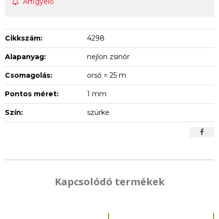
Árfigyelő
Cikkszám:
4298
Alapanyag:
nejlon zsinór
Csomagolás:
orsó = 25 m
Pontos méret:
1 mm
Szín:
szürke
Kapcsolódó termékek