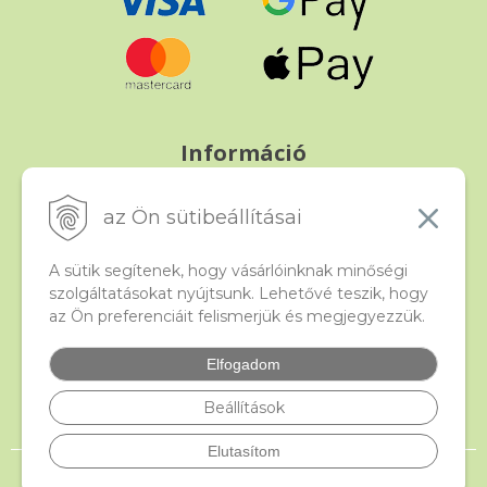
Információ
Fizetés és szállítás
Panasz, árucsere és visszáru
az Ön sütibeállításai
Szerződési feltételek
A személyes adatok védelme
A sütik segítenek, hogy vásárlóinknak minőségi
szolgáltatásokat nyújtsunk. Lehetővé teszik, hogy
az Ön preferenciáit felismerjük és megjegyezzük.
Beado
Kapcsolat
Elfogadom
Gyakori kérdések
Facebook
Beállítások
Elutasítom
© 2026 beado.hu, a gyöngyök webáruháza •
NextShop
&
e-shop Pohoda
Connector
by
NextCom s.r.o.