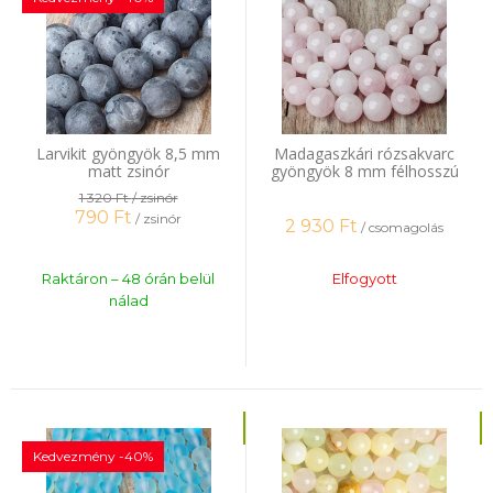
Larvikit gyöngyök 8,5 mm
Madagaszkári rózsakvarc
matt zsinór
gyöngyök 8 mm félhosszú
zsinór
1 320 Ft
/ zsinór
790
Ft
/ zsinór
2 930
Ft
/ csomagolás
Raktáron – 48 órán belül
Elfogyott
nálad
Kedvezmény -40%