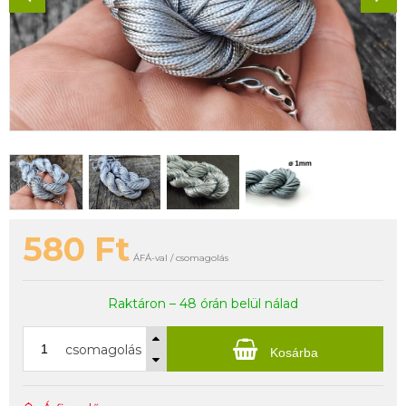
580
Ft
ÁFÁ-val / csomagolás
Raktáron – 48 órán belül nálad
csomagolás
Kosárba