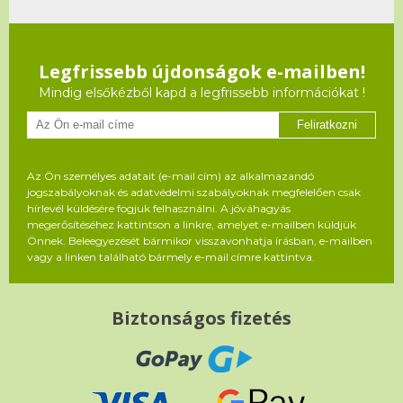
Legfrissebb újdonságok e-mailben!
Mindig elsőkézből kapd a legfrissebb információkat !
Feliratkozni
Az Ön személyes adatait (e-mail cím) az alkalmazandó
jogszabályoknak és adatvédelmi szabályoknak megfelelően csak
hírlevél küldésére fogjuk felhasználni. A jóváhagyás
megerősítéséhez kattintson a linkre, amelyet e-mailben küldjük
Önnek. Beleegyezését bármikor visszavonhatja írásban, e-mailben
vagy a linken található bármely e-mail címre kattintva.
Biztonságos fizetés