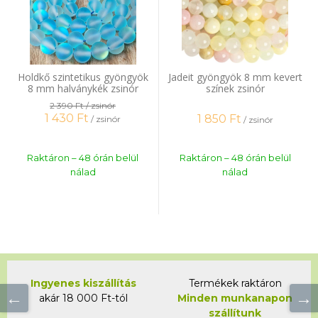
Holdkő szintetikus gyöngyök
Jadeit gyöngyök 8 mm kevert
8 mm halványkék zsinór
színek zsinór
2 390 Ft
/ zsinór
1 430
Ft
1 850
Ft
/ zsinór
/ zsinór
Raktáron – 48 órán belül
Raktáron – 48 órán belül
nálad
nálad
Ingyenes kiszállítás
Termékek raktáron
akár 18 000 Ft-tól
Minden munkanapon
szállítunk