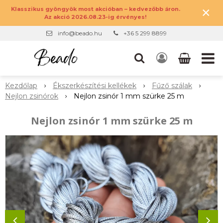
×
Klasszikus gyöngyök most akcióban – kedvezőbb áron.
Az akció 2026.08.23-ig érvényes!
info@beado.hu
+36 5 299 8899
Kezdőlap
Ékszerkészítési kellékek
Fűző szálak
Nejlon zsinórok
Nejlon zsinór 1 mm szürke 25 m
Nejlon zsinór 1 mm szürke 25 m