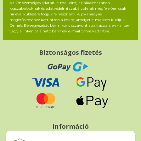
Az Ön személyes adatait (e-mail cím) az alkalmazandó
jogszabályoknak és adatvédelmi szabályoknak megfelelően csak
hírlevél küldésére fogjuk felhasználni. A jóváhagyás
megerősítéséhez kattintson a linkre, amelyet e-mailben küldjük
Önnek. Beleegyezését bármikor visszavonhatja írásban, e-mailben
vagy a linken található bármely e-mail címre kattintva.
Biztonságos fizetés
Információ
Fizetés és szállítás