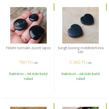
Fekete turmalin zúzott lapos
Sungit korong mobiltelefonra
szív
780
Ft
3 380
Ft
/ db
/ db
Raktáron – 48 órán belül
Raktáron – 48 órán belül
nálad
nálad