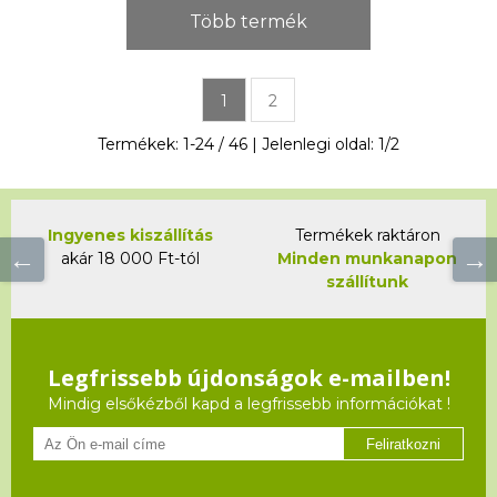
Több termék
1
2
Termékek:
1
-
24
/
46
| Jelenlegi oldal:
1
/
2
Ingyenes kiszállítás
Termékek raktáron
akár 18 000 Ft-tól
Minden munkanapon
szállítunk
Legfrissebb újdonságok e-mailben!
Mindig elsőkézből kapd a legfrissebb információkat !
Feliratkozni