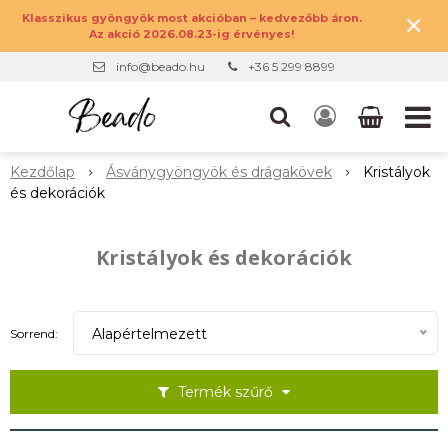
×
Klasszikus gyöngyök most akcióban – kedvezőbb áron.
Az akció 2026.08.23-ig érvényes!
info@beado.hu
+36 5 299 8899
Kezdőlap
Ásványgyöngyök és drágakövek
Kristályok
és dekorációk
Kristályok és dekorációk
Alapértelmezett
Sorrend:
Termék szűrő