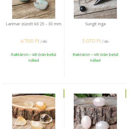
Larimar zúzott kő 25 - 30 mm
Sungit inga
4 700
Ft
5 070
Ft
/ db
/ db
Raktáron – 48 órán belül
Raktáron – 48 órán belül
nálad
nálad