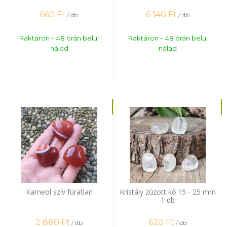
660
Ft
6 140
Ft
/ db
/ db
Raktáron – 48 órán belül
Raktáron – 48 órán belül
nálad
nálad
Karneol szív fúratlan
Kristály zúzott kő 15 - 25 mm
1 db
2 880
Ft
620
Ft
/ db
/ db