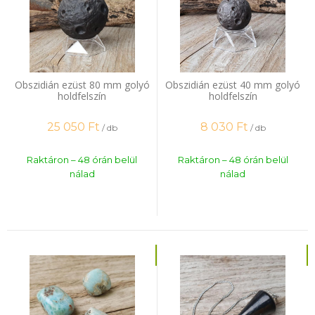
Obszidián ezüst 80 mm golyó
Obszidián ezüst 40 mm golyó
holdfelszín
holdfelszín
25 050
Ft
8 030
Ft
/ db
/ db
Raktáron – 48 órán belül
Raktáron – 48 órán belül
nálad
nálad