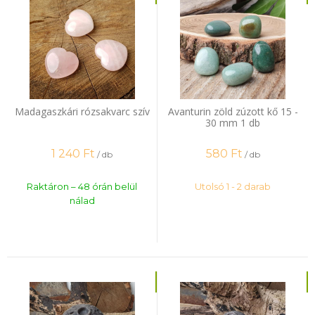
Madagaszkári rózsakvarc szív
Avanturin zöld zúzott kő 15 -
30 mm 1 db
1 240
Ft
580
Ft
/ db
/ db
Raktáron – 48 órán belül
Utolsó 1 - 2 darab
nálad