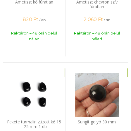
Ametiszt kő fúratlan
Ametiszt chevron szív
fúratlan
820
Ft
2 060
Ft
/ db
/ db
Raktáron – 48 órán belül
Raktáron – 48 órán belül
nálad
nálad
Fekete turmalin zúzott kő 15
Sungit golyó 30 mm
- 25 mm 1 db