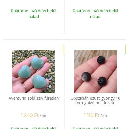
Raktáron – 48 órán belül
Raktáron – 48 órán belül
nálad
nálad
Aventurin zöld szív fúratlan
Obszidián ezüst gyöngy 10
mm golyó holdfelszín
1 240
Ft
1 110
Ft
/ db
/ db
Raktáron – 48 órán belül
Raktáron – 48 órán belül