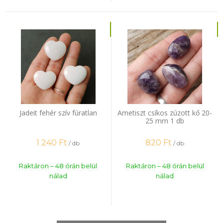
Jadeit fehér szív fúratlan
Ametiszt csíkos zúzott kő 20-
25 mm 1 db
1 240
Ft
820
Ft
/ db
/ db
Raktáron – 48 órán belül
Raktáron – 48 órán belül
nálad
nálad