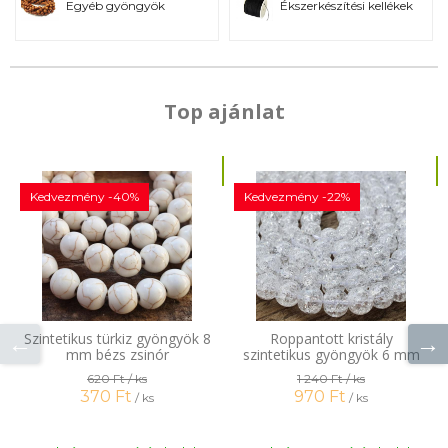
Egyéb gyöngyök
Ékszerkészítési kellékek
Top ajánlat
Kedvezmény -40%
Kedvezmény -22%
Szintetikus türkiz gyöngyök 8
Roppantott kristály
mm bézs zsinór
szintetikus gyöngyök 6 mm
zsinór
620 Ft
/ ks
1 240 Ft
/ ks
370 Ft
970 Ft
/ ks
/ ks