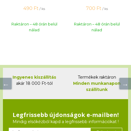
490 Ft
700 Ft
/ ks
/ ks
Raktáron – 48 órán belül
Raktáron – 48 órán belül
nálad
nálad
Ingyenes kiszállítás
Termékek raktáron
akár 18 000 Ft-tól
Minden munkanapon
szállítunk
Legfrissebb újdonságok e-mailben!
Mindig elsőkézből kapd a legfrissebb információkat !