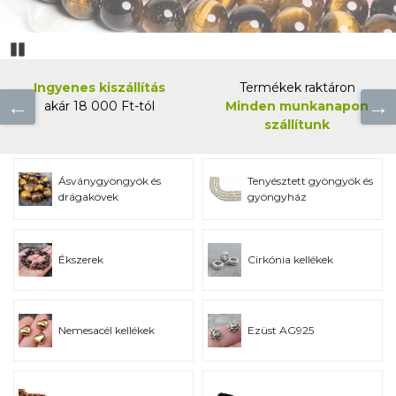
Pozastaviďż˝
Ingyenes kiszállítás
Termékek raktáron
akár 18 000 Ft-tól
Minden munkanapon
szállítunk
Ásványgyöngyök és
Tenyésztett gyöngyök és
drágakövek
gyöngyház
Ékszerek
Cirkónia kellékek
Nemesacél kellékek
Ezüst AG925