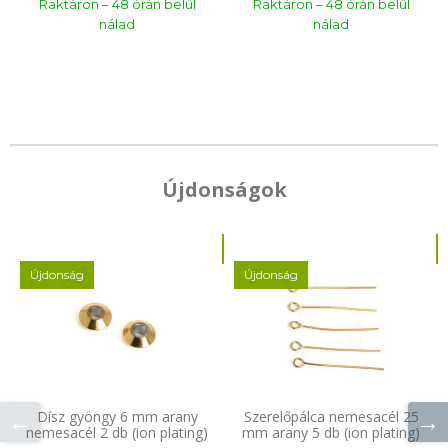
Raktáron – 48 órán belül
Raktáron – 48 órán belül
nálad
nálad
Újdonságok
Újdonság
Újdonság
Dísz gyöngy 6 mm arany
Szerelőpálca nemesacél 25
nemesacél 2 db (ion plating)
mm arany 5 db (ion plating)