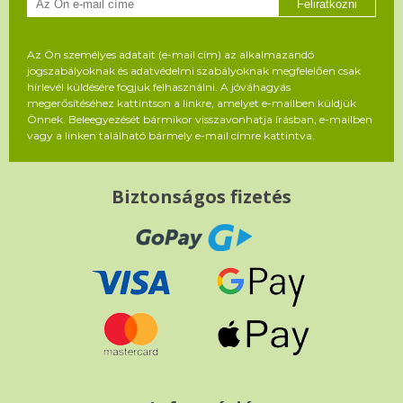
Feliratkozni
Az Ön személyes adatait (e-mail cím) az alkalmazandó
jogszabályoknak és adatvédelmi szabályoknak megfelelően csak
hírlevél küldésére fogjuk felhasználni. A jóváhagyás
megerősítéséhez kattintson a linkre, amelyet e-mailben küldjük
Önnek. Beleegyezését bármikor visszavonhatja írásban, e-mailben
vagy a linken található bármely e-mail címre kattintva.
Biztonságos fizetés