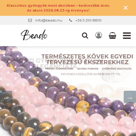
×
Klasszikus gyöngyök most akcióban – kedvezőbb áron.
Az akció 2026.08.23-ig érvényes!
info@beado.hu
+36 5 299 8899