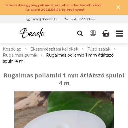
×
Klasszikus gyöngyök most akcióban – kedvezőbb áron.
Az akció 2026.08.23-ig érvényes!
info@beado.hu
+36 5 299 8899
Kezdőlap
Ékszerkészítési kellékek
Fűző szálak
Rugalmas gumik
Rugalmas poliamid 1 mm átlátszó
spulni 4 m
Rugalmas poliamid 1 mm átlátszó spulni
4 m