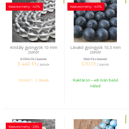
Kedvezmény -40%
Kedvezmény -40%
Kristály gyöngyök 10 mm
Lávakő gyöngyök 10,5 mm
zsinór
zsinór
5 730 Ft
/ zsinór
950 Ft
/ zsinór
3 440
Ft
570
Ft
/ zsinór
/ zsinór
Utolsó 1 - 2 darab
Raktáron – 48 órán belül
nálad
Kedvezmény -26%