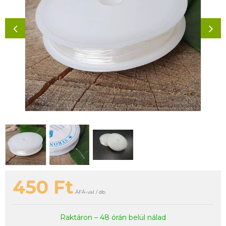
450
Ft
ÁFÁ-val / db
Raktáron – 48 órán belül nálad