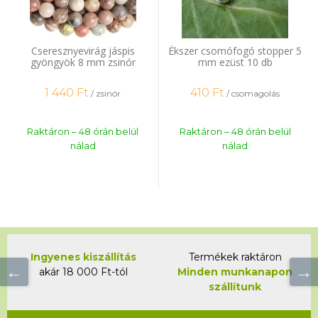
Cseresznyevirág jáspis
Ékszer csomófogó stopper 5
gyöngyök 8 mm zsinór
mm ezüst 10 db
1 440
Ft
410
Ft
/ zsinór
/ csomagolás
Raktáron – 48 órán belül
Raktáron – 48 órán belül
nálad
nálad
Ingyenes kiszállítás
Termékek raktáron
akár 18 000 Ft-tól
Minden munkanapon
szállítunk