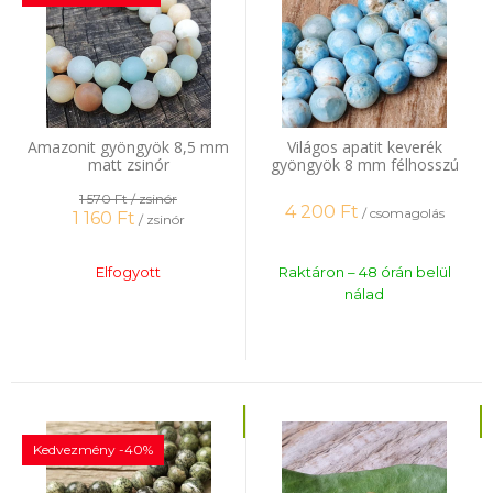
Amazonit gyöngyök 8,5 mm
Világos apatit keverék
matt zsinór
gyöngyök 8 mm félhosszú
zsinór
1 570 Ft
/ zsinór
4 200
Ft
/ csomagolás
1 160
Ft
/ zsinór
Elfogyott
Raktáron – 48 órán belül
nálad
Kedvezmény -40%