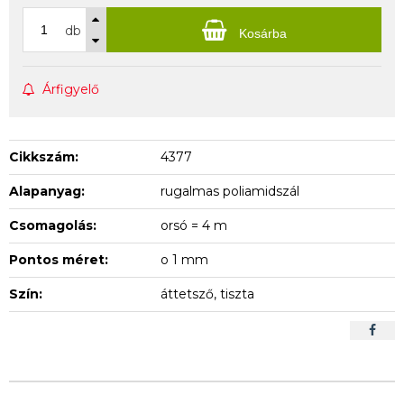
db
Kosárba
Árfigyelő
Cikkszám:
4377
Alapanyag:
rugalmas poliamidszál
Csomagolás:
orsó = 4 m
Pontos méret:
o 1 mm
Szín:
áttetsző, tiszta