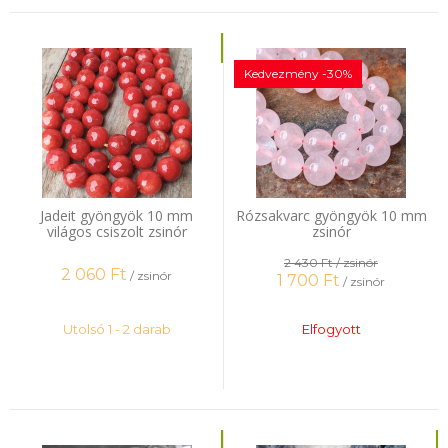
Kedvezmény -30%
Jadeit gyöngyök 10 mm
Rózsakvarc gyöngyök 10 mm
világos csiszolt zsinór
zsinór
2 430 Ft
/ zsinór
2 060
Ft
/ zsinór
1 700
Ft
/ zsinór
Utolsó 1 - 2 darab
Elfogyott