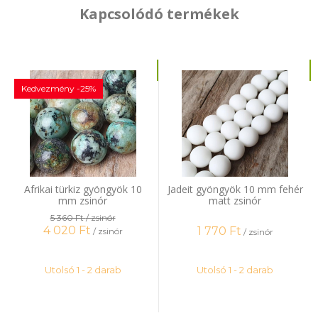
Kapcsolódó termékek
Kedvezmény -25%
Afrikai türkiz gyöngyök 10
Jadeit gyöngyök 10 mm fehér
mm zsinór
matt zsinór
5 360 Ft
/ zsinór
4 020
Ft
1 770
Ft
/ zsinór
/ zsinór
Utolsó 1 - 2 darab
Utolsó 1 - 2 darab