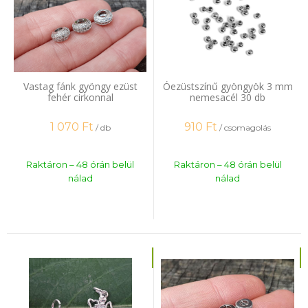
Vastag fánk gyöngy ezüst
Óezüstszínű gyöngyök 3 mm
fehér cirkonnal
nemesacél 30 db
1 070
Ft
910
Ft
/ db
/ csomagolás
Raktáron – 48 órán belül
Raktáron – 48 órán belül
nálad
nálad