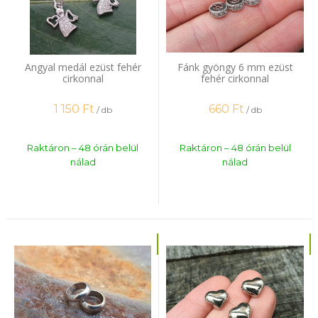
Angyal medál ezüst fehér
Fánk gyöngy 6 mm ezüst
cirkonnal
fehér cirkonnal
1 150
Ft
660
Ft
/ db
/ db
Raktáron – 48 órán belül
Raktáron – 48 órán belül
nálad
nálad