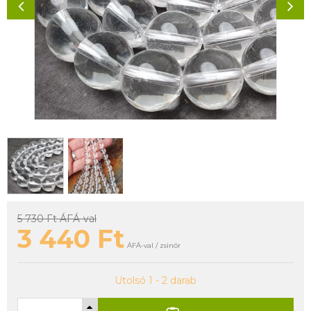
5 730 Ft
ÁFÁ-val
3 440
Ft
ÁFÁ-val / zsinór
Utolsó 1 - 2 darab