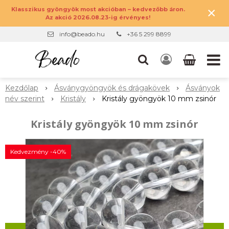
×
Klasszikus gyöngyök most akcióban – kedvezőbb áron.
Az akció 2026.08.23-ig érvényes!
info@beado.hu
+36 5 299 8899
Kezdőlap
Ásványgyöngyök és drágakövek
Ásványok
név szerint
Kristály
Kristály gyöngyök 10 mm zsinór
Kristály gyöngyök 10 mm zsinór
Kedvezmény -40%