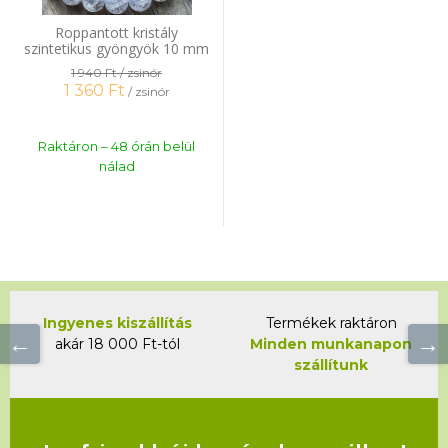
Roppantott kristály
szintetikus gyöngyök 10 mm
zsinór
1 940 Ft
/ zsinór
1 360
Ft
/ zsinór
Raktáron – 48 órán belül
nálad
Ingyenes kiszállítás
Termékek raktáron
akár 18 000 Ft-tól
Minden munkanapon
szállítunk