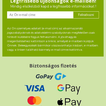
Legfrissebb újdonságok e-mailben!
Mindig elsőkézből kapd a legfrissebb információkat !
Feliratkozni
Az Ön személyes adatait (e-mail cím) az alkalmazandó
jogszabályoknak és adatvédelmi szabályoknak megfelelően csak
hírlevél küldésére fogjuk felhasználni. A jóváhagyás
megerősítéséhez kattintson a linkre, amelyet e-mailben küldjük
Önnek. Beleegyezését bármikor visszavonhatja írásban, e-mailben
vagy a linken található bármely e-mail címre kattintva.
Biztonságos fizetés