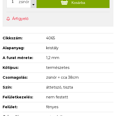
zsinór
Kosárba
Árfigyelő
Cikkszám:
4065
Alapanyag:
kristály
A furat mérete:
1,2 mm
Kőtípus:
természetes
Csomagolás:
zsinór = cca 38cm
Szín:
áttetsző, tiszta
Felületkezelés:
nem festett
Felület:
fényes