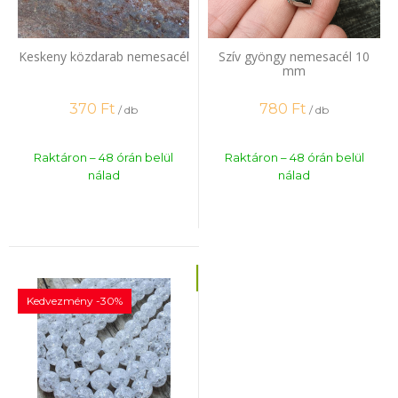
Keskeny közdarab nemesacél
Szív gyöngy nemesacél 10
mm
370
Ft
780
Ft
/ db
/ db
Raktáron – 48 órán belül
Raktáron – 48 órán belül
nálad
nálad
Kedvezmény -30%