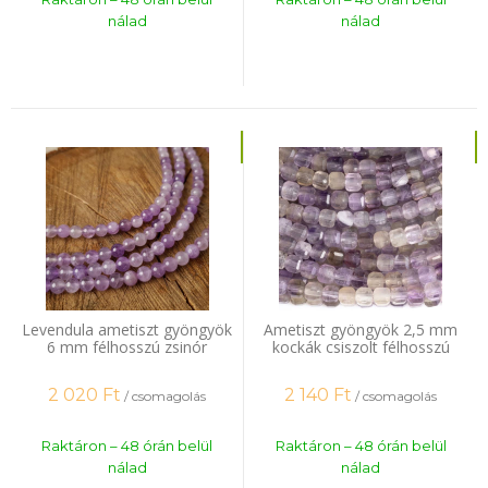
nálad
nálad
Levendula ametiszt gyöngyök
Ametiszt gyöngyök 2,5 mm
6 mm félhosszú zsinór
kockák csiszolt félhosszú
zsinór
2 020
Ft
2 140
Ft
/ csomagolás
/ csomagolás
Raktáron – 48 órán belül
Raktáron – 48 órán belül
nálad
nálad