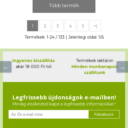
Több termék
1
2
3
4
5
>|
Termékek:
1
-
24
/
133
| Jelenlegi oldal:
1
/
6
Ingyenes kiszállítás
Termékek raktáron
akár 18 000 Ft-tól
Minden munkanapon
szállítunk
Legfrissebb újdonságok e-mailben!
Mindig elsőkézből kapd a legfrissebb információkat !
Feliratkozni