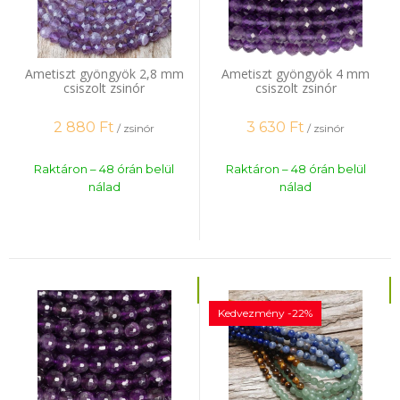
Ametiszt gyöngyök 2,8 mm
Ametiszt gyöngyök 4 mm
csiszolt zsinór
csiszolt zsinór
2 880
Ft
3 630
Ft
/ zsinór
/ zsinór
Raktáron – 48 órán belül
Raktáron – 48 órán belül
nálad
nálad
Kedvezmény -22%