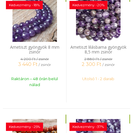
Kedvezmény -18%
Kedvezmény -20%
Ametiszt gyöngyök 8 mm
Ametiszt lilásbarna gyöngyök
zsinór
8,5 mm zsinór
4 200 Ft
/ zsinór
2 880 Ft
/ zsinór
3 440
Ft
2 300
Ft
/ zsinór
/ zsinór
Raktáron – 48 órán belül
Utolsó 1 - 2 darab
nálad
Kedvezmény -25%
Kedvezmény -37%