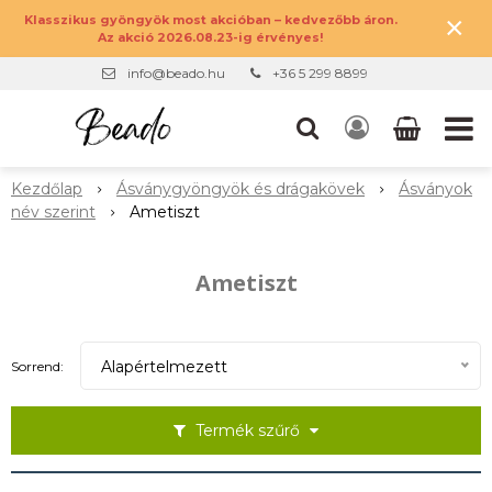
×
Klasszikus gyöngyök most akcióban – kedvezőbb áron.
Az akció 2026.08.23-ig érvényes!
info@beado.hu
+36 5 299 8899
Kezdőlap
Ásványgyöngyök és drágakövek
Ásványok
név szerint
Ametiszt
Ametiszt
Alapértelmezett
Sorrend:
Termék szűrő