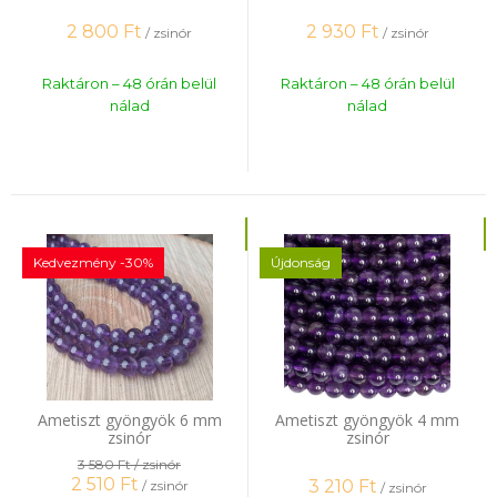
2 800
Ft
2 930
Ft
/ zsinór
/ zsinór
Raktáron – 48 órán belül
Raktáron – 48 órán belül
nálad
nálad
Kedvezmény -30%
Újdonság
Ametiszt gyöngyök 6 mm
Ametiszt gyöngyök 4 mm
zsinór
zsinór
3 580 Ft
/ zsinór
2 510
Ft
3 210
Ft
/ zsinór
/ zsinór