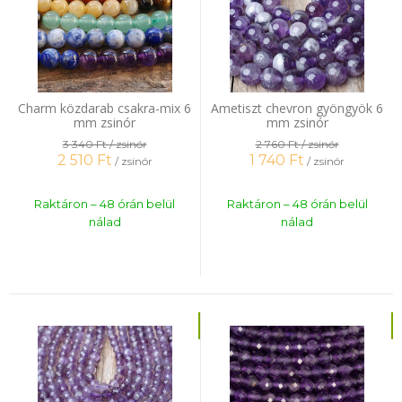
Charm közdarab csakra-mix 6
Ametiszt chevron gyöngyök 6
mm zsinór
mm zsinór
3 340 Ft
/ zsinór
2 760 Ft
/ zsinór
2 510
Ft
1 740
Ft
/ zsinór
/ zsinór
Raktáron – 48 órán belül
Raktáron – 48 órán belül
nálad
nálad