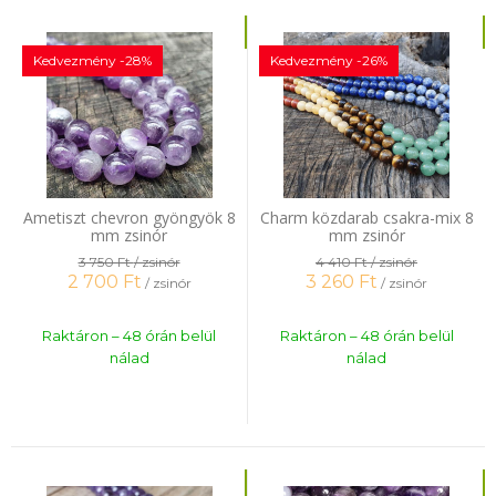
Kedvezmény -28%
Kedvezmény -26%
Ametiszt chevron gyöngyök 8
Charm közdarab csakra-mix 8
mm zsinór
mm zsinór
3 750 Ft
/ zsinór
4 410 Ft
/ zsinór
2 700
Ft
3 260
Ft
/ zsinór
/ zsinór
Raktáron – 48 órán belül
Raktáron – 48 órán belül
nálad
nálad