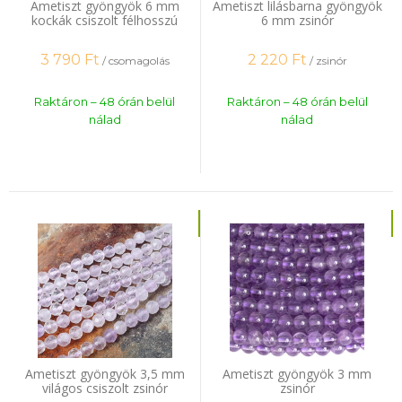
Ametiszt gyöngyök 6 mm
Ametiszt lilásbarna gyöngyök
kockák csiszolt félhosszú
6 mm zsinór
zsinór
3 790
Ft
2 220
Ft
/ csomagolás
/ zsinór
Raktáron – 48 órán belül
Raktáron – 48 órán belül
nálad
nálad
Ametiszt gyöngyök 3,5 mm
Ametiszt gyöngyök 3 mm
világos csiszolt zsinór
zsinór