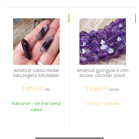
Ametiszt csíkos medál
Ametiszt gyöngyök 6 mm
hatszögletű kétoldalas
bicone csiszolás zsinór
oldalfurattal
1 070
Ft
5 230
Ft
/ db
/ zsinór
Raktáron – 48 órán belül
Utolsó 1 - 2 darab
nálad