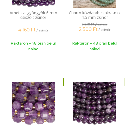
Ametiszt gyöngyök 6 mm
Charm közdarab csakra-mix
csiszolt zsinór
4,5 mm zsinór
3 210 Ft
/ zsinór
2 500
Ft
4 160
Ft
/ zsinór
/ zsinór
Raktáron – 48 órán belül
Raktáron – 48 órán belül
nálad
nálad