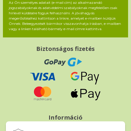
Az Ön személyes adatait (e-mail cím) az alkalmazandó
jogszabályoknak és adatvédelmi szabályoknak megfelelően csak
hírlevél küldésére fogjuk felhasználni. A jóváhagyás
megerősítéséhez kattintson a linkre, amelyet e-mailben küldjük
Önnek. Beleegyezését bármikor visszavonhatja írásban, e-mailben
vagy a linken található bármely e-mail címre kattintva.
Biztonságos fizetés
Információ
Fizetés és szállítás