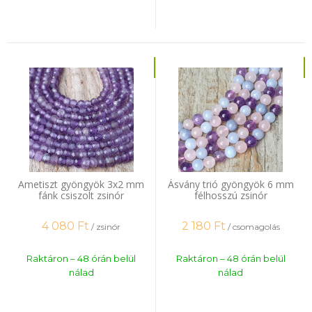
Ametiszt gyöngyök 3x2 mm
Ásvány trió gyöngyök 6 mm
fánk csiszolt zsinór
félhosszú zsinór
4 080
Ft
2 180
Ft
/ zsinór
/ csomagolás
Raktáron – 48 órán belül
Raktáron – 48 órán belül
nálad
nálad