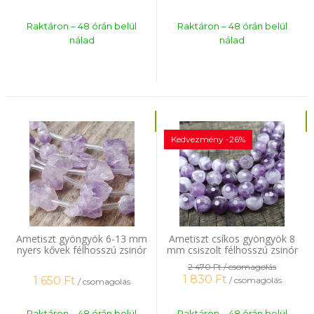
Raktáron – 48 órán belül
Raktáron – 48 órán belül
nálad
nálad
Kedvezmény -26%
Ametiszt gyöngyök 6-13 mm
Ametiszt csíkos gyöngyök 8
nyers kővek félhosszú zsinór
mm csiszolt félhosszú zsinór
2 470 Ft
/ csomagolás
1 830
Ft
1 650
Ft
/ csomagolás
/ csomagolás
Raktáron – 48 órán belül
Raktáron – 48 órán belül