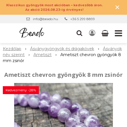
×
Klasszikus gyöngyök most akcióban – kedvezőbb áron.
Az akció 2026.08.23-ig érvényes!
info@beado.hu
+36 5 299 8899
Kezdőlap
Ásványgyöngyök és drágakövek
Ásványok
név szerint
Ametiszt
Ametiszt chevron gyöngyök 8
mm zsinór
Ametiszt chevron gyöngyök 8 mm zsinór
Kedvezmény -28%