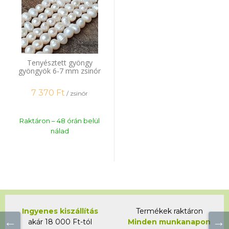
Tenyésztett gyöngy
gyöngyök 6-7 mm zsinór
7 370
Ft
/ zsinór
Raktáron – 48 órán belül
nálad
Ingyenes kiszállítás
Termékek raktáron
akár 18 000 Ft-tól
Minden munkanapon