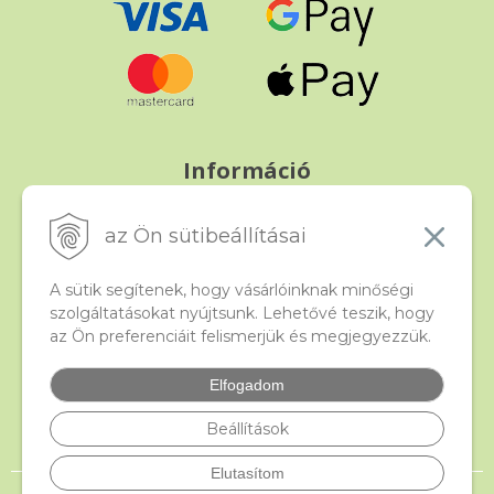
Információ
Fizetés és szállítás
Panasz, árucsere és visszáru
az Ön sütibeállításai
Szerződési feltételek
A személyes adatok védelme
A sütik segítenek, hogy vásárlóinknak minőségi
szolgáltatásokat nyújtsunk. Lehetővé teszik, hogy
az Ön preferenciáit felismerjük és megjegyezzük.
Beado
Kapcsolat
Elfogadom
Gyakori kérdések
Facebook
Beállítások
Elutasítom
© 2026 beado.hu, a gyöngyök webáruháza •
NextShop
&
e-shop Pohoda