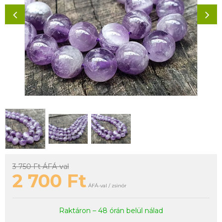
3 750 Ft
ÁFÁ-val
2 700
Ft
ÁFÁ-val / zsinór
Raktáron – 48 órán belül nálad