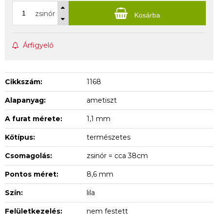
zsinór
Kosárba
Árfigyelő
Cikkszám:
1168
Alapanyag:
ametiszt
A furat mérete:
1,1 mm
Kőtípus:
természetes
Csomagolás:
zsinór = cca 38cm
Pontos méret:
8,6 mm
Szín:
lila
Felületkezelés:
nem festett