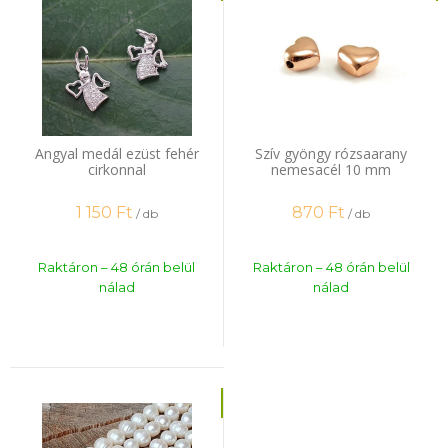
Angyal medál ezüst fehér
Szív gyöngy rózsaarany
cirkonnal
nemesacél 10 mm
1 150
Ft
870
Ft
/ db
/ db
Raktáron – 48 órán belül
Raktáron – 48 órán belül
nálad
nálad