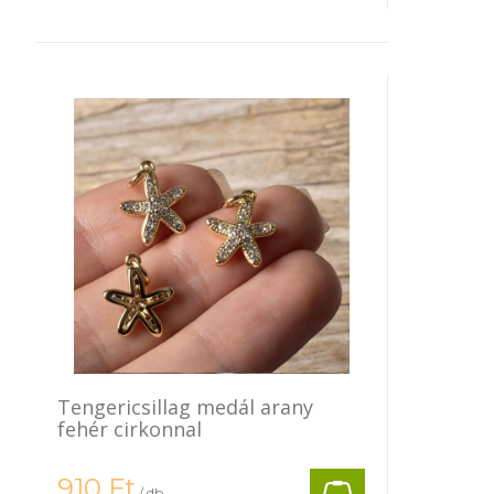
Tengericsillag medál arany
fehér cirkonnal
910
Ft
/ db