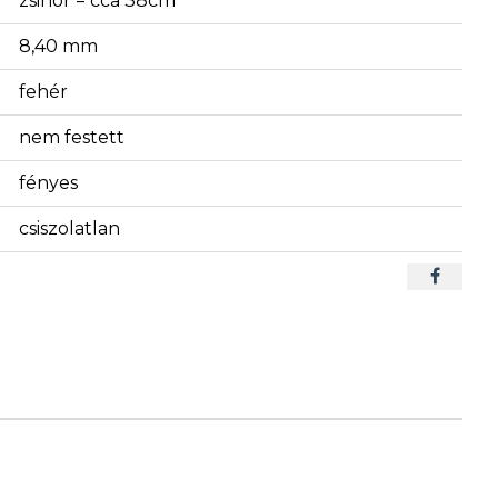
zsinór = cca 38cm
8,40 mm
fehér
nem festett
fényes
csiszolatlan