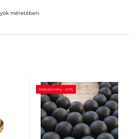
ngyök méretében.
Kedvezmény -40%