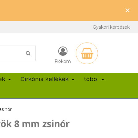
×
Gyakori kérdések
Fiókom
ek
Cirkónia kellékek
több
sinór
ök 8 mm zsinór