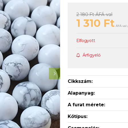
2 180 Ft
ÁFÁ-val
1 310
Ft
ÁFÁ-val 
Elfogyott
Árfigyelő
Cikkszám:
Alapanyag:
A furat mérete:
Kőtípus: