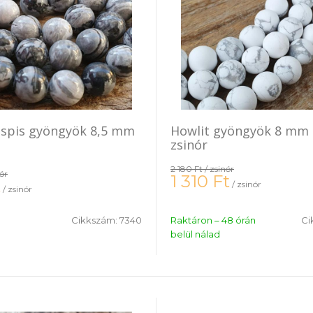
áspis gyöngyök 8,5 mm
Howlit gyöngyök 8 mm
zsinór
2 180 Ft
/ zsinór
nór
1 310
Ft
t
/ zsinór
/ zsinór
Cikkszám:
7340
Raktáron – 48 órán
Ci
belül nálad