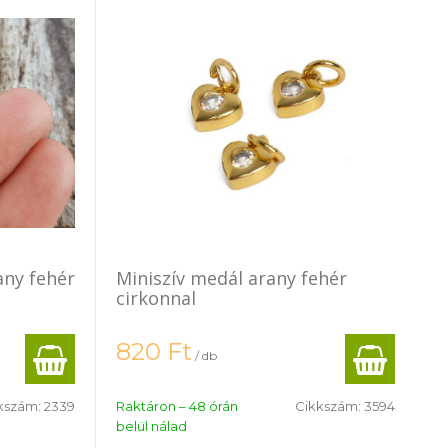
any fehér
Miniszív medál arany fehér
cirkonnal
820
Ft
/ db
kszám:
2339
Raktáron – 48 órán
Cikkszám:
3594
belül nálad