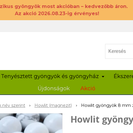
szikus gyöngyök most akcióban – kedvezőbb áron.
Az akció 2026.08.23-ig érvényes!
Tenyésztett gyöngyök és gyöngyház
Ékszer
Újdonságok
Akció
 név szerint
Howlit (magnezit)
Howlit gyöngyök 8 mm z
Howlit gyöngy