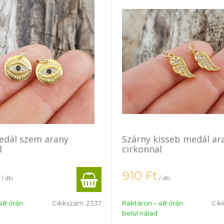
edál szem arany
Szárny kisseb medál ar
l
cirkonnal
910
Ft
/ db
/ db
48 órán
Cikkszám:
2337
Raktáron – 48 órán
Cik
belül nálad