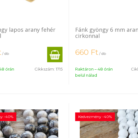
ngy lapos arany fehér
Fánk gyöngy 6 mm aran
l
cirkonnal
t
660
Ft
/ db
/ db
48 órán
Cikkszám:
1715
Raktáron – 48 órán
Cik
belül nálad
y -40%
Kedvezmény -40%