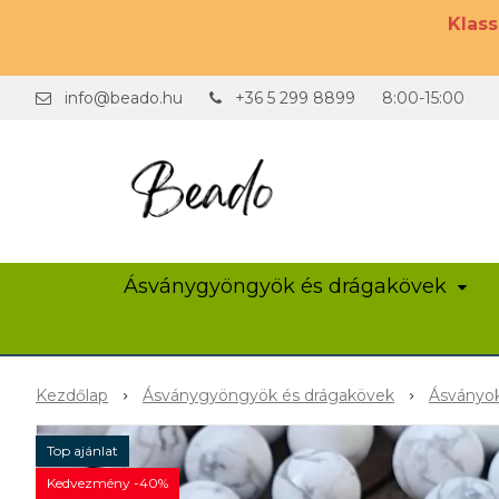
Klas
info@beado.hu
+36 5 299 8899
8:00-15:00
Ásványgyöngyök és drágakövek
Kezdőlap
Ásványgyöngyök és drágakövek
Ásványok
Top ajánlat
Kedvezmény -40%