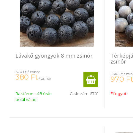
Lávakő gyöngyök 8 mm zsinór
Térképj
zsinór
620 Ft
/ zsinór
1 610 Ft
/ zsi
380
Ft
970
F
/ zsinór
Raktáron – 48 órán
Cikkszám:
5701
Elfogyott
belül nálad