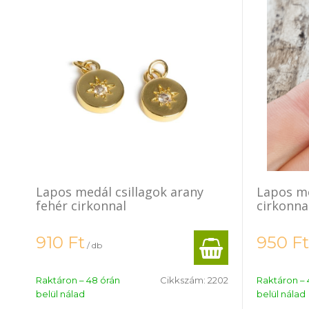
Lapos medál csillagok arany
Lapos m
fehér cirkonnal
cirkonna
910
Ft
950
Ft
/ db
Raktáron – 48 órán
Cikkszám:
2202
Raktáron – 
belül nálad
belül nálad