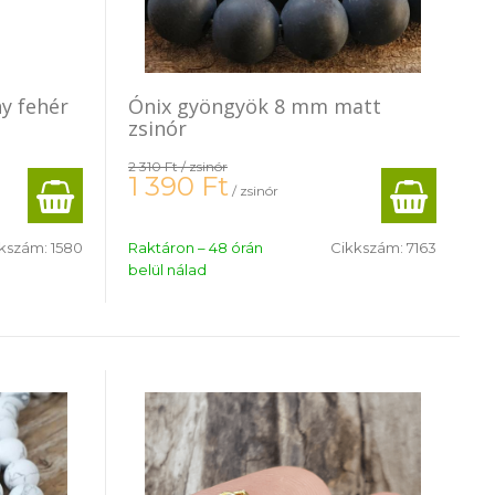
y fehér
Ónix gyöngyök 8 mm matt
zsinór
2 310 Ft
/ zsinór
1 390
Ft
/ zsinór
kszám:
1580
Raktáron – 48 órán
Cikkszám:
7163
belül nálad