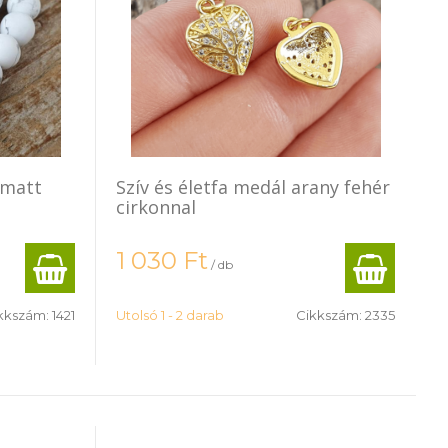
 matt
Szív és életfa medál arany fehér
cirkonnal
1 030
Ft
/ db
kkszám:
1421
Utolsó 1 - 2 darab
Cikkszám:
2335