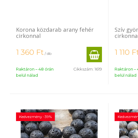
Korona közdarab arany fehér
Szív gyö
cirkonnal
cirkonna
1 360
Ft
1 110
F
/ db
Raktáron – 48 órán
Cikkszám:
1619
Raktáron – 
belül nálad
belül nálad
Kedvezmény -39%
Kedvezmén