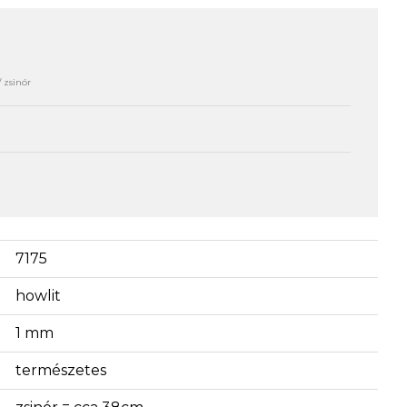
/ zsinór
7175
howlit
1 mm
természetes