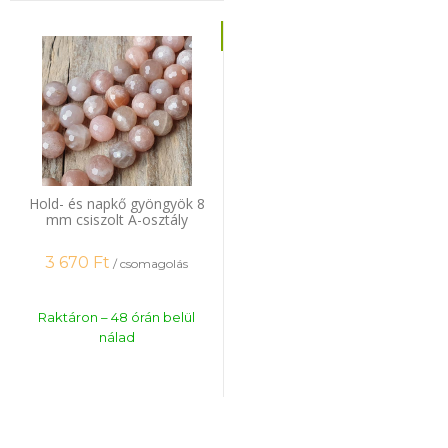
Hold- és napkő gyöngyök 8
mm csiszolt A-osztály
félhosszú zsinór
3 670
Ft
/ csomagolás
Raktáron – 48 órán belül
nálad