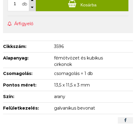
db
Kosárba
Árfigyelő
Cikkszám:
3596
Alapanyag:
fémötvözet és kubikus
cirkonok
Csomagolás:
csomagolás = 1 db
Pontos méret:
13,5 x 11,5 x 3 mm
Szín:
arany
Felületkezelés:
galvanikus bevonat