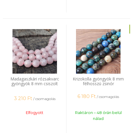
Madagaszkári rózsakvarc
Krizokolla gyöngyök 8 mm
gyöngyök 8 mm csiszolt
félhosszú zsinór
félhosszú zsinór
6 180
Ft
/ csomagolás
3 210
Ft
/ csomagolás
Elfogyott
Raktáron – 48 órán belül
nálad