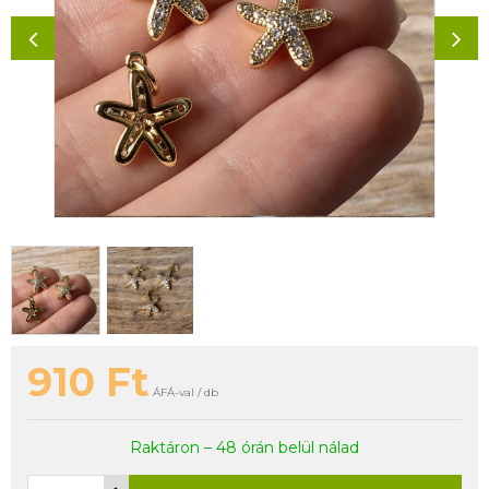
910
Ft
ÁFÁ-val / db
Raktáron – 48 órán belül nálad