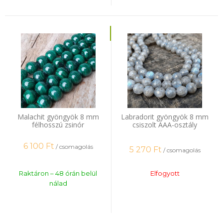
Malachit gyöngyök 8 mm
Labradorit gyöngyök 8 mm
félhosszú zsinór
csiszolt AAA-osztály
félhosszú zsinór
6 100
Ft
/ csomagolás
5 270
Ft
/ csomagolás
Raktáron – 48 órán belül
Elfogyott
nálad