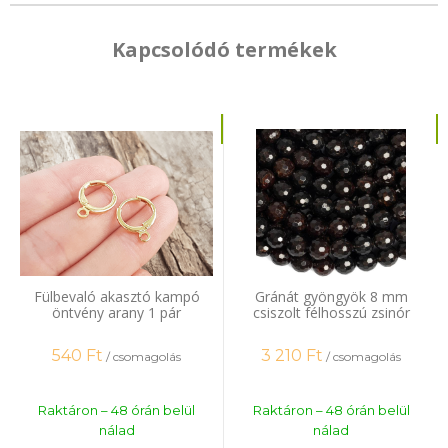
Kapcsolódó termékek
Fülbevaló akasztó kampó
Gránát gyöngyök 8 mm
öntvény arany 1 pár
csiszolt félhosszú zsinór
540
Ft
3 210
Ft
/ csomagolás
/ csomagolás
Raktáron – 48 órán belül
Raktáron – 48 órán belül
nálad
nálad