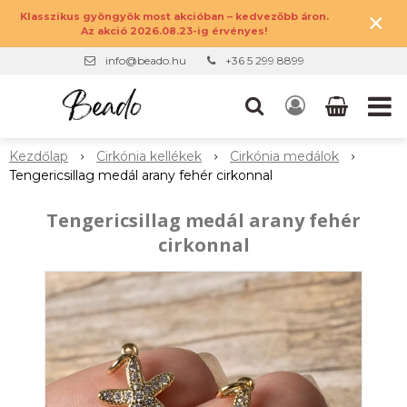
×
Klasszikus gyöngyök most akcióban – kedvezőbb áron.
Az akció 2026.08.23-ig érvényes!
info@beado.hu
+36 5 299 8899
Kezdőlap
Cirkónia kellékek
Cirkónia medálok
Tengericsillag medál arany fehér cirkonnal
Tengericsillag medál arany fehér
cirkonnal