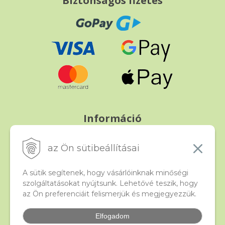
Biztonságos fizetés
Információ
Fizetés és szállítás
Panasz, árucsere és visszáru
az Ön sütibeállításai
Szerződési feltételek
A személyes adatok védelme
A sütik segítenek, hogy vásárlóinknak minőségi
szolgáltatásokat nyújtsunk. Lehetővé teszik, hogy
az Ön preferenciáit felismerjük és megjegyezzük.
Beado
Kapcsolat
Elfogadom
Gyakori kérdések