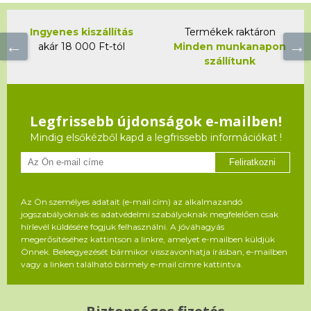
Ingyenes kiszállítás
Termékek raktáron
akár 18 000 Ft-tól
Minden munkanapon
szállítunk
Legfrissebb újdonságok e-mailben!
Mindig elsőkézből kapd a legfrissebb információkat !
Feliratkozni
Az Ön személyes adatait (e-mail cím) az alkalmazandó
jogszabályoknak és adatvédelmi szabályoknak megfelelően csak
hírlevél küldésére fogjuk felhasználni. A jóváhagyás
megerősítéséhez kattintson a linkre, amelyet e-mailben küldjük
Önnek. Beleegyezését bármikor visszavonhatja írásban, e-mailben
vagy a linken található bármely e-mail címre kattintva.