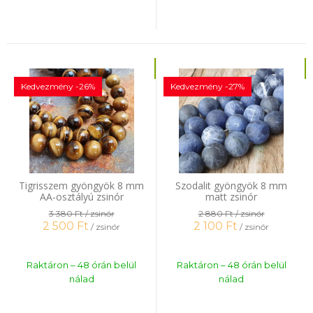
Kedvezmény -26%
Kedvezmény -27%
Tigrisszem gyöngyök 8 mm
Szodalit gyöngyök 8 mm
AA-osztályú zsinór
matt zsinór
3 380 Ft
/ zsinór
2 880 Ft
/ zsinór
2 500
Ft
2 100
Ft
/ zsinór
/ zsinór
Raktáron – 48 órán belül
Raktáron – 48 órán belül
nálad
nálad