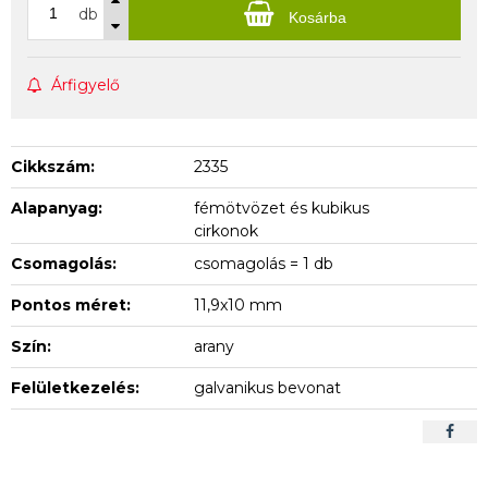
db
Kosárba
Árfigyelő
Cikkszám:
2335
Alapanyag:
fémötvözet és kubikus
cirkonok
Csomagolás:
csomagolás = 1 db
Pontos méret:
11,9x10 mm
Szín:
arany
Felületkezelés:
galvanikus bevonat