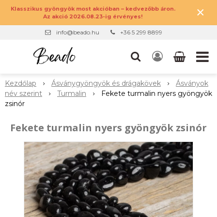
×
Klasszikus gyöngyök most akcióban – kedvezőbb áron.
Az akció 2026.08.23-ig érvényes!
info@beado.hu
+36 5 299 8899
Kezdőlap
Ásványgyöngyök és drágakövek
Ásványok
név szerint
Turmalin
Fekete turmalin nyers gyöngyök
zsinór
Fekete turmalin nyers gyöngyök zsinór