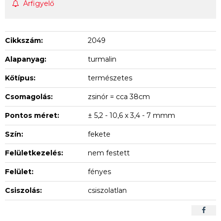
Árfigyelő
Cikkszám:
2049
Alapanyag:
turmalin
Kőtípus:
természetes
Csomagolás:
zsinór = cca 38cm
Pontos méret:
± 5,2 - 10,6 x 3,4 - 7 mmm
Szín:
fekete
Felületkezelés:
nem festett
Felület:
fényes
Csiszolás:
csiszolatlan