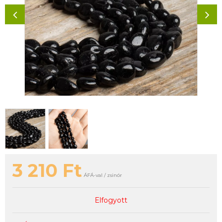
3 210
Ft
ÁFÁ-val / zsinór
Elfogyott