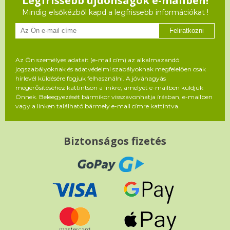
Legfrissebb újdonságok e-mailben!
Mindig elsőkézből kapd a legfrissebb információkat !
Feliratkozni
Az Ön személyes adatait (e-mail cím) az alkalmazandó
jogszabályoknak és adatvédelmi szabályoknak megfelelően csak
hírlevél küldésére fogjuk felhasználni. A jóváhagyás
megerősítéséhez kattintson a linkre, amelyet e-mailben küldjük
Önnek. Beleegyezését bármikor visszavonhatja írásban, e-mailben
vagy a linken található bármely e-mail címre kattintva.
Biztonságos fizetés