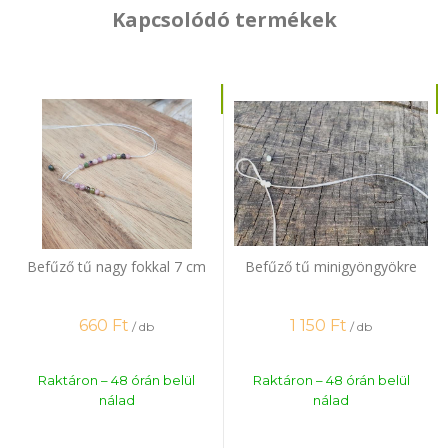
Kapcsolódó termékek
Befűző tű nagy fokkal 7 cm
Befűző tű minigyöngyökre
660
Ft
1 150
Ft
/ db
/ db
Raktáron – 48 órán belül
Raktáron – 48 órán belül
nálad
nálad