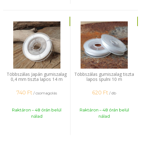
Többszálas Japán gumiszalag
Többszálas gumiszalag tiszta
0,4 mm tiszta lapos 14 m
lapos spulni 10 m
740
Ft
620
Ft
/ csomagolás
/ db
Raktáron – 48 órán belül
Raktáron – 48 órán belül
nálad
nálad