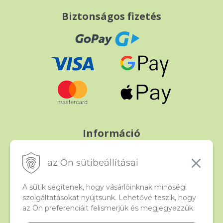
Biztonságos fizetés
Információ
Fizetés és szállítás
Panasz, árucsere és visszáru
az Ön sütibeállításai
Szerződési feltételek
A személyes adatok védelme
A sütik segítenek, hogy vásárlóinknak minőségi
szolgáltatásokat nyújtsunk. Lehetővé teszik, hogy
az Ön preferenciáit felismerjük és megjegyezzük.
Beado