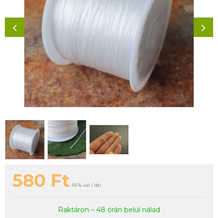
580
Ft
ÁFÁ-val / db
Raktáron – 48 órán belül nálad