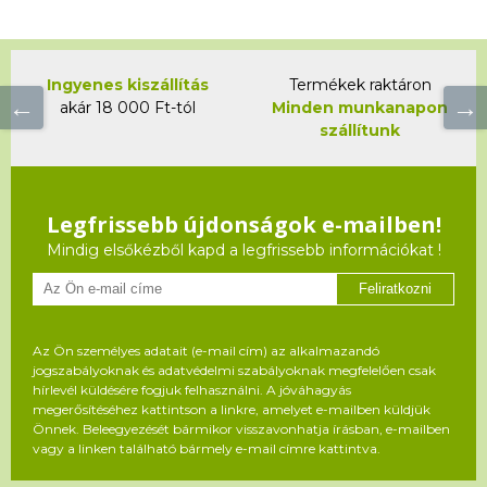
Ingyenes kiszállítás
Termékek raktáron
akár 18 000 Ft-tól
Minden munkanapon
szállítunk
Legfrissebb újdonságok e-mailben!
Mindig elsőkézből kapd a legfrissebb információkat !
Feliratkozni
Az Ön személyes adatait (e-mail cím) az alkalmazandó
jogszabályoknak és adatvédelmi szabályoknak megfelelően csak
hírlevél küldésére fogjuk felhasználni. A jóváhagyás
megerősítéséhez kattintson a linkre, amelyet e-mailben küldjük
Önnek. Beleegyezését bármikor visszavonhatja írásban, e-mailben
vagy a linken található bármely e-mail címre kattintva.