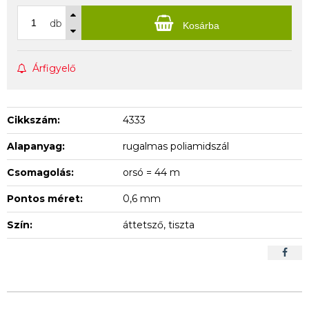
db
Kosárba
Árfigyelő
Cikkszám:
4333
Alapanyag:
rugalmas poliamidszál
Csomagolás:
orsó = 44 m
Pontos méret:
0,6 mm
Szín:
áttetsző, tiszta