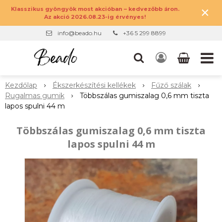
×
Klasszikus gyöngyök most akcióban – kedvezőbb áron.
Az akció 2026.08.23-ig érvényes!
info@beado.hu
+36 5 299 8899
Kezdőlap
Ékszerkészítési kellékek
Fűző szálak
Rugalmas gumik
Többszálas gumiszalag 0,6 mm tiszta
lapos spulni 44 m
Többszálas gumiszalag 0,6 mm tiszta
lapos spulni 44 m