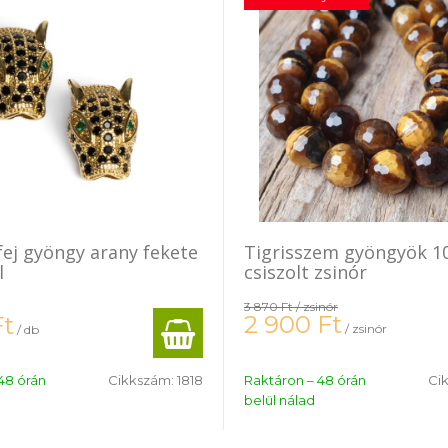
ej gyöngy arany fekete
Tigrisszem gyöngyök 
l
csiszolt zsinór
3 870 Ft
/ zsinór
2 900
Ft
Ft
/ zsinór
/ db
48 órán
Cikkszám:
1818
Raktáron – 48 órán
Ci
belül nálad