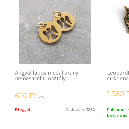
Angyal lapos medál arany
Leopárdf
nemesacél II. osztály
cirkonna
1 360
620
Ft
/ db
Elfogyott
Cikkszám:
3280
Raktáron – 
belül nálad