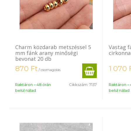
Charm közdarab metszéssel 5
Vastag f
mm fánk arany minőségi
cirkonna
bevonat 20 db
870
Ft
1 070
/ csomagolás
Raktáron – 48 órán
Cikkszám:
7137
Raktáron – 
belül nálad
belül nálad