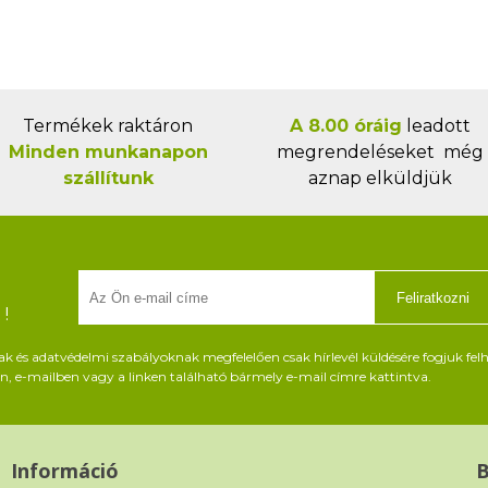
Termékek raktáron
A 8.00 óráig
leadott
Minden munkanapon
megrendeléseket még
szállítunk
aznap elküldjük
Feliratkozni
!
és adatvédelmi szabályoknak megfelelően csak hírlevél küldésére fogjuk felh
, e-mailben vagy a linken található bármely e-mail címre kattintva.
Információ