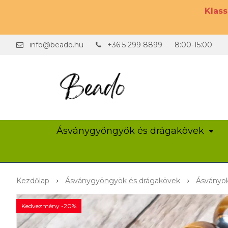
Klas
info@beado.hu
+36 5 299 8899
8:00-15:00
Ásványgyöngyök és drágakövek
Kezdőlap
Ásványgyöngyök és drágakövek
Ásványok
Kedvezmény -20%