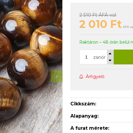
2 510 Ft
ÁFÁ-val
2 010
Ft
ÁFÁ-val
Raktáron – 48 órán belül 
zsinór
Árfigyelő
Cikkszám:
Alapanyag:
A furat mérete: