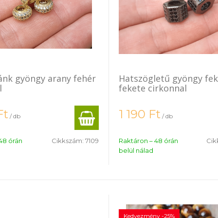
ánk gyöngy arany fehér
Hatszögletű gyöngy fe
l
fekete cirkonnal
Ft
1 190
Ft
/ db
/ db
48 órán
Cikkszám:
7109
Raktáron – 48 órán
Cik
belül nálad
Kedvezmény -25%