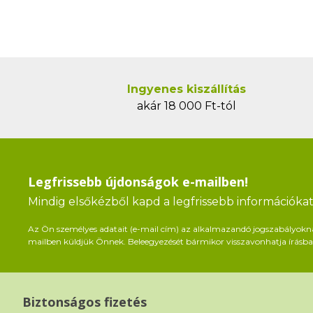
Ingyenes kiszállítás
akár 18 000 Ft-tól
Legfrissebb újdonságok e-mailben!
Mindig elsőkézből kapd a legfrissebb információkat 
Az Ön személyes adatait (e-mail cím) az alkalmazandó jogszabályoknak 
mailben küldjük Önnek. Beleegyezését bármikor visszavonhatja írásban
Biztonságos fizetés