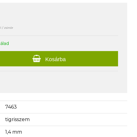
 / zsinór
nálad
Kosárba
7463
tigrisszem
1,4 mm