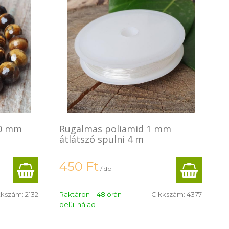
10 mm
Rugalmas poliamid 1 mm
átlátszó spulni 4 m
450
Ft
/ db
kkszám:
2132
Raktáron – 48 órán
Cikkszám:
4377
belül nálad