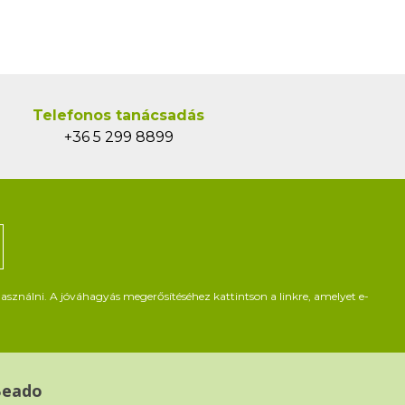
Telefonos tanácsadás
+36 5 299 8899
asználni. A jóváhagyás megerősítéséhez kattintson a linkre, amelyet e-
Beado