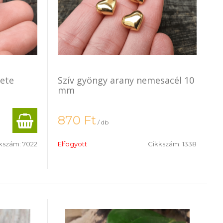
kete
Szív gyöngy arany nemesacél 10
mm
870
Ft
/ db
kszám:
7022
Elfogyott
Cikkszám:
1338