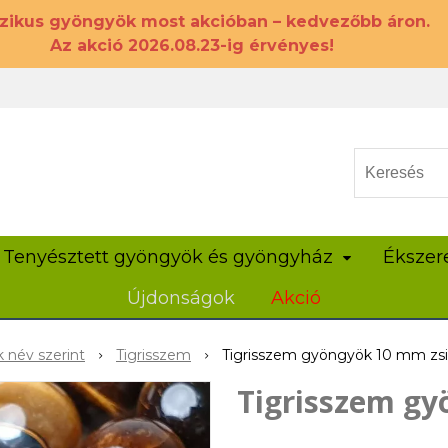
szikus gyöngyök most akcióban – kedvezőbb áron.
Az akció 2026.08.23-ig érvényes!
Tenyésztett gyöngyök és gyöngyház
Ékszer
Újdonságok
Akció
 név szerint
Tigrisszem
Tigrisszem gyöngyök 10 mm zsi
Tigrisszem gy