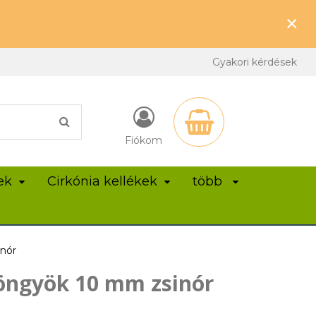
×
Gyakori kérdések
Fiókom
ek
Cirkónia kellékek
több
nór
öngyök 10 mm zsinór