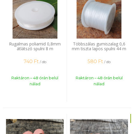
Rugalmas poliamid 0,8mm
Többszálas gumiszalag 0,6
átlátszó spulni 8 m
mm tiszta lapos spulni 44 m
740
Ft
580
Ft
/ db
/ db
Raktáron – 48 órán belül
Raktáron – 48 órán belül
nálad
nálad