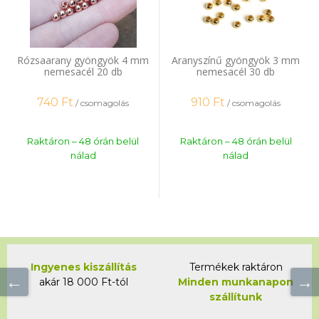
Rózsaarany gyöngyök 4 mm
Aranyszínű gyöngyök 3 mm
nemesacél 20 db
nemesacél 30 db
740
Ft
910
Ft
/ csomagolás
/ csomagolás
Raktáron – 48 órán belül
Raktáron – 48 órán belül
nálad
nálad
Ingyenes kiszállítás
Termékek raktáron
akár 18 000 Ft-tól
Minden munkanapon
szállítunk