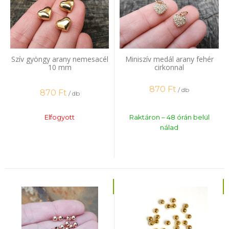
Szív gyöngy arany nemesacél
Miniszív medál arany fehér
10 mm
cirkonnal
870
Ft
/ db
870
Ft
/ db
Elfogyott
Raktáron – 48 órán belül
nálad