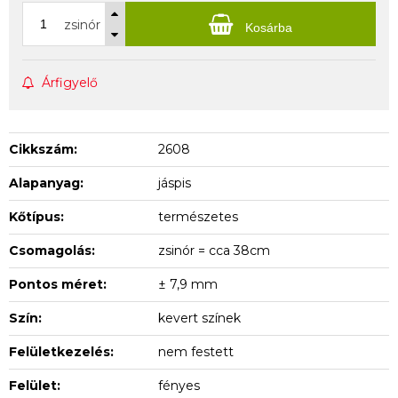
zsinór
Kosárba
Árfigyelő
Cikkszám:
2608
Alapanyag:
jáspis
Kőtípus:
természetes
Csomagolás:
zsinór = cca 38cm
Pontos méret:
± 7,9 mm
Szín:
kevert színek
Felületkezelés:
nem festett
Felület:
fényes