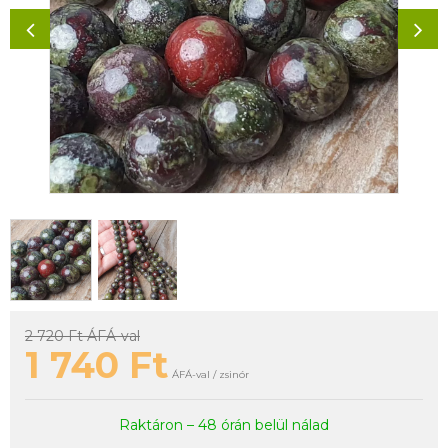
2 720 Ft
ÁFÁ-val
1 740
Ft
ÁFÁ-val / zsinór
Raktáron – 48 órán belül nálad