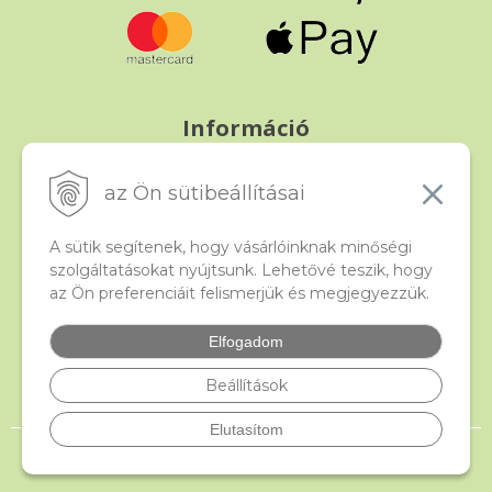
Információ
Fizetés és szállítás
Panasz, árucsere és visszáru
az Ön sütibeállításai
Szerződési feltételek
A személyes adatok védelme
A sütik segítenek, hogy vásárlóinknak minőségi
szolgáltatásokat nyújtsunk. Lehetővé teszik, hogy
az Ön preferenciáit felismerjük és megjegyezzük.
Beado
Kapcsolat
Elfogadom
Gyakori kérdések
Facebook
Beállítások
Elutasítom
© 2026 beado.hu, a gyöngyök webáruháza •
NextShop
&
e-shop Pohoda
Connector
by
NextCom s.r.o.