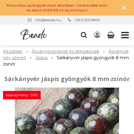
×
Klasszikus gyöngyök most akcióban – kedvezőbb áron.
Az akció 2026.08.23-ig érvényes!
info@beado.hu
+36 5 299 8899
Kezdőlap
Ásványgyöngyök és drágakövek
Ásványok
név szerint
Jáspis
Sárkányvér jáspis gyöngyök 8 mm
zsinór
Sárkányvér jáspis gyöngyök 8 mm zsinór
Kedvezmény -36%