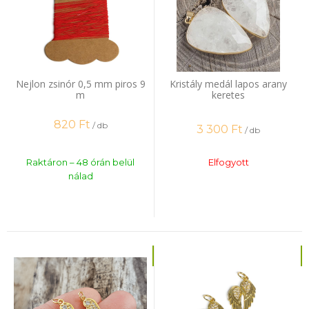
Nejlon zsinór 0,5 mm piros 9
Kristály medál lapos arany
m
keretes
820
Ft
/ db
3 300
Ft
/ db
Raktáron – 48 órán belül
Elfogyott
nálad