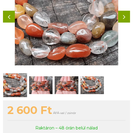
2 600
Ft
ÁFÁ-val / zsinór
Raktáron – 48 órán belül nálad