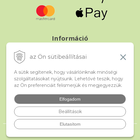
Információ
Fizetés és szállítás
Panasz, árucsere és visszáru
az Ön sütibeállításai
Szerződési feltételek
A személyes adatok védelme
A sütik segítenek, hogy vásárlóinknak minőségi
szolgáltatásokat nyújtsunk. Lehetővé teszik, hogy
az Ön preferenciáit felismerjük és megjegyezzük.
Beado
Kapcsolat
Elfogadom
Gyakori kérdések
Facebook
Beállítások
Elutasítom
© 2026 beado.hu, a gyöngyök webáruháza •
NextShop
&
e-shop Pohoda
Connector
by
NextCom s.r.o.