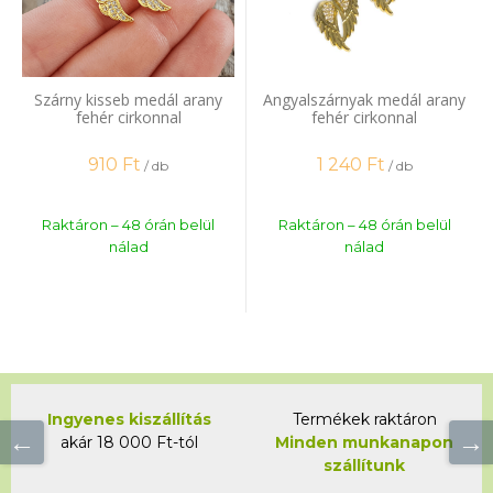
Szárny kisseb medál arany
Angyalszárnyak medál arany
fehér cirkonnal
fehér cirkonnal
910
Ft
1 240
Ft
/ db
/ db
Raktáron – 48 órán belül
Raktáron – 48 órán belül
nálad
nálad
Ingyenes kiszállítás
Termékek raktáron
akár 18 000 Ft-tól
Minden munkanapon
szállítunk