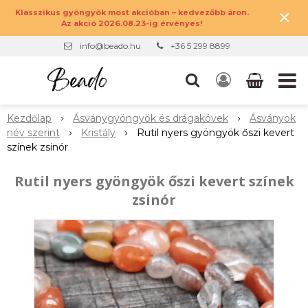
×
Klasszikus gyöngyök most akcióban – kedvezőbb áron.
Az akció 2026.08.23-ig érvényes!
info@beado.hu
+36 5 299 8899
Kezdőlap
Ásványgyöngyök és drágakövek
Ásványok
név szerint
Kristály
Rutil nyers gyöngyök őszi kevert
színek zsinór
Rutil nyers gyöngyök őszi kevert színek
zsinór