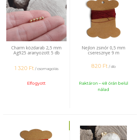
Charm közdarab 2,5 mm
Nejlon zsinór 0,5 mm
Ag925 aranyozott 5 db
cseresznye 9 m
820
Ft
/ db
1 320
Ft
/ csomagolás
Elfogyott
Raktáron – 48 órán belül
nálad