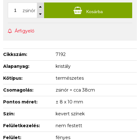
zsinór
Kosárba
Árfigyelő
Cikkszám:
7192
Alapanyag:
kristály
Kőtípus:
természetes
Csomagolás:
zsinór = cca 38cm
Pontos méret:
± 8 x 10 mm
Szín:
kevert színek
Felületkezelés:
nem festett
Felület:
fényes