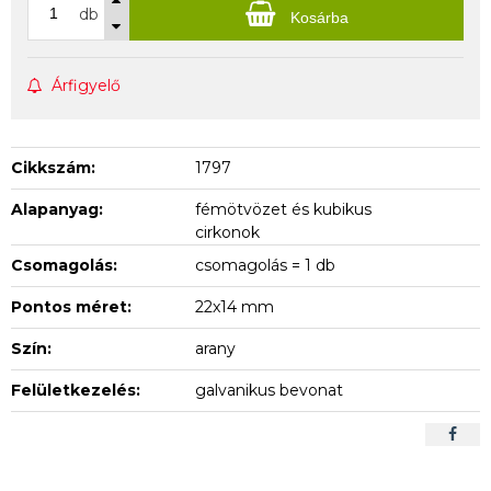
db
Kosárba
Árfigyelő
Cikkszám:
1797
Alapanyag:
fémötvözet és kubikus
cirkonok
Csomagolás:
csomagolás = 1 db
Pontos méret:
22x14 mm
Szín:
arany
Felületkezelés:
galvanikus bevonat