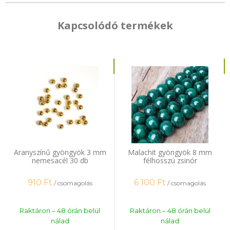
Kapcsolódó termékek
Aranyszínű gyöngyök 3 mm
Malachit gyöngyök 8 mm
nemesacél 30 db
félhosszú zsinór
910
Ft
6 100
Ft
/ csomagolás
/ csomagolás
Raktáron – 48 órán belül
Raktáron – 48 órán belül
nálad
nálad