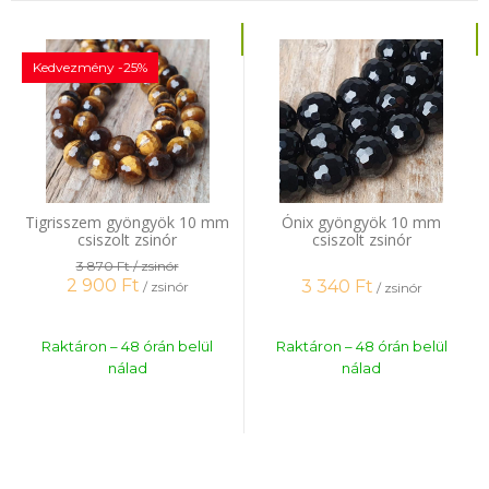
Kedvezmény -25%
Tigrisszem gyöngyök 10 mm
Ónix gyöngyök 10 mm
csiszolt zsinór
csiszolt zsinór
3 870 Ft
/ zsinór
2 900
Ft
3 340
Ft
/ zsinór
/ zsinór
Raktáron – 48 órán belül
Raktáron – 48 órán belül
nálad
nálad