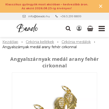
×
Klasszikus gyöngyök most akcióban – kedvezőbb áron.
Az akció 2026.08.23-ig érvényes!
info@beado.hu
+36 5 299 8899
Kezdőlap
Cirkónia kellékek
Cirkónia medálok
Angyalszárnyak medál arany fehér cirkonnal
Angyalszárnyak medál arany fehér
cirkonnal