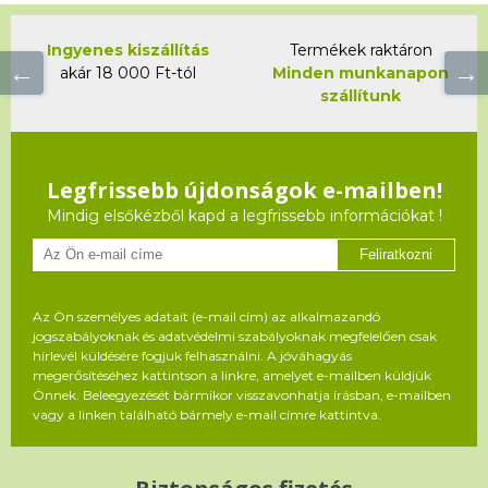
Ingyenes kiszállítás
Termékek raktáron
akár 18 000 Ft-tól
Minden munkanapon
szállítunk
Legfrissebb újdonságok e-mailben!
Mindig elsőkézből kapd a legfrissebb információkat !
Feliratkozni
Az Ön személyes adatait (e-mail cím) az alkalmazandó
jogszabályoknak és adatvédelmi szabályoknak megfelelően csak
hírlevél küldésére fogjuk felhasználni. A jóváhagyás
megerősítéséhez kattintson a linkre, amelyet e-mailben küldjük
Önnek. Beleegyezését bármikor visszavonhatja írásban, e-mailben
vagy a linken található bármely e-mail címre kattintva.