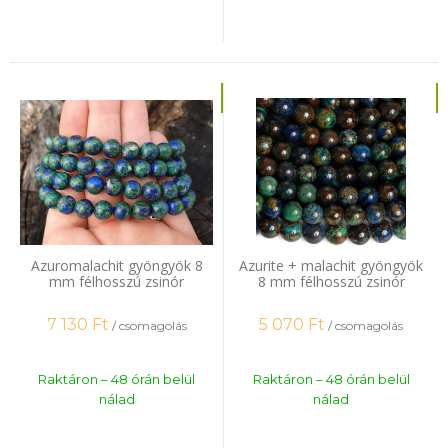
Azuromalachit gyöngyök 8
Azurite + malachit gyöngyök
mm félhosszú zsinór
8 mm félhosszú zsinór
7 130
Ft
5 070
Ft
/ csomagolás
/ csomagolás
Raktáron – 48 órán belül
Raktáron – 48 órán belül
nálad
nálad