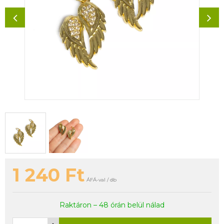
1 240
Ft
ÁFÁ-val / db
Raktáron – 48 órán belül nálad