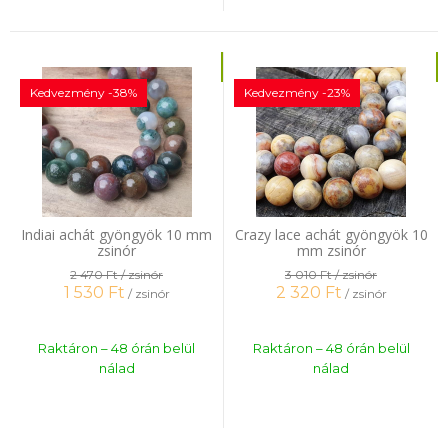
Kedvezmény -38%
Kedvezmény -23%
Indiai achát gyöngyök 10 mm
Crazy lace achát gyöngyök 10
zsinór
mm zsinór
2 470 Ft
/ zsinór
3 010 Ft
/ zsinór
1 530
Ft
2 320
Ft
/ zsinór
/ zsinór
Raktáron – 48 órán belül
Raktáron – 48 órán belül
nálad
nálad