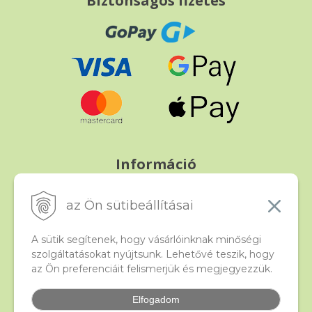
Biztonságos fizetés
Információ
Fizetés és szállítás
Panasz, árucsere és visszáru
az Ön sütibeállításai
Szerződési feltételek
A személyes adatok védelme
A sütik segítenek, hogy vásárlóinknak minőségi
szolgáltatásokat nyújtsunk. Lehetővé teszik, hogy
az Ön preferenciáit felismerjük és megjegyezzük.
Beado
Kapcsolat
Elfogadom
Gyakori kérdések