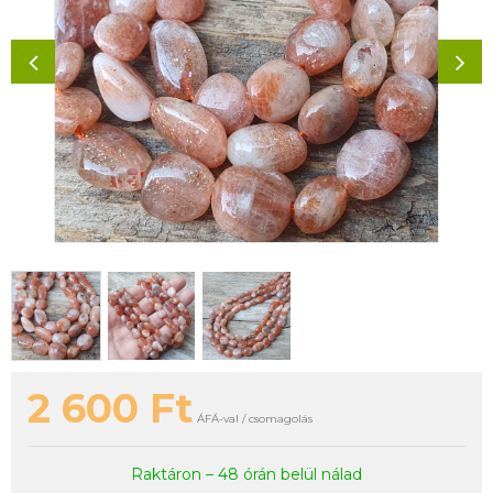
2 600
Ft
ÁFÁ-val / csomagolás
Raktáron – 48 órán belül nálad