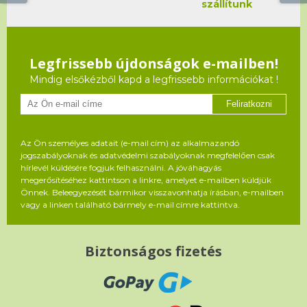
szállítunk
Legfrissebb újdonságok e-mailben!
Mindig elsőkézből kapd a legfrissebb információkat !
Feliratkozni
Az Ön személyes adatait (e-mail cím) az alkalmazandó
jogszabályoknak és adatvédelmi szabályoknak megfelelően csak
hírlevél küldésére fogjuk felhasználni. A jóváhagyás
megerősítéséhez kattintson a linkre, amelyet e-mailben küldjük
Önnek. Beleegyezését bármikor visszavonhatja írásban, e-mailben
vagy a linken található bármely e-mail címre kattintva.
Biztonságos fizetés