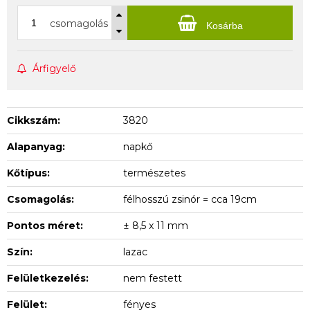
csomagolás
Kosárba
Árfigyelő
Cikkszám:
3820
Alapanyag:
napkő
Kőtípus:
természetes
Csomagolás:
félhosszú zsinór = cca 19cm
Pontos méret:
± 8,5 x 11 mm
Szín:
lazac
Felületkezelés:
nem festett
Felület:
fényes