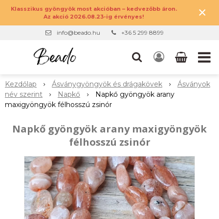
×
Klasszikus gyöngyök most akcióban – kedvezőbb áron.
Az akció 2026.08.23-ig érvényes!
info@beado.hu
+36 5 299 8899
Kezdőlap
Ásványgyöngyök és drágakövek
Ásványok
név szerint
Napkő
Napkő gyöngyök arany
maxigyöngyök félhosszú zsinór
Napkő gyöngyök arany maxigyöngyök
félhosszú zsinór