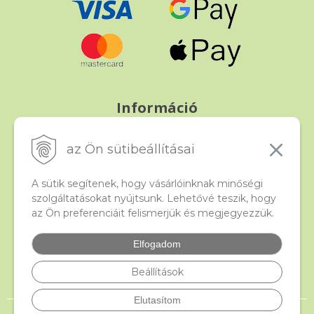
Információ
Fizetés és szállítás
Panasz, árucsere és visszáru
az Ön sütibeállításai
Szerződési feltételek
A személyes adatok védelme
A sütik segítenek, hogy vásárlóinknak minőségi
szolgáltatásokat nyújtsunk. Lehetővé teszik, hogy
az Ön preferenciáit felismerjük és megjegyezzük.
Beado
Kapcsolat
Elfogadom
Gyakori kérdések
Facebook
Beállítások
Elutasítom
© 2026 beado.hu, a gyöngyök webáruháza •
NextShop
&
e-shop Pohoda