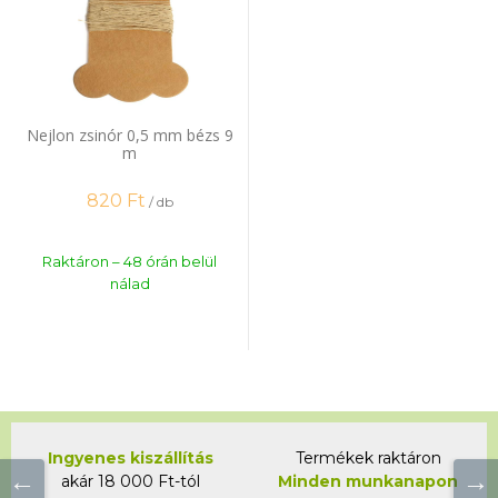
Nejlon zsinór 0,5 mm bézs 9
m
820
Ft
/ db
Raktáron – 48 órán belül
nálad
Ingyenes kiszállítás
Termékek raktáron
akár 18 000 Ft-tól
Minden munkanapon