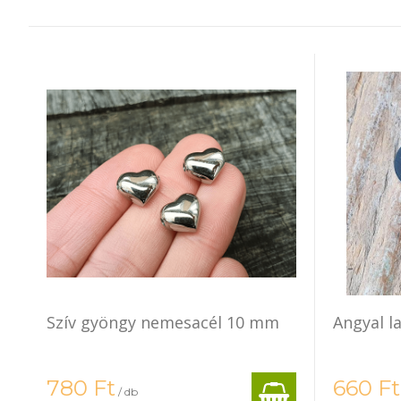
Szív gyöngy nemesacél 10 mm
Angyal l
780
Ft
660
Ft
/ db