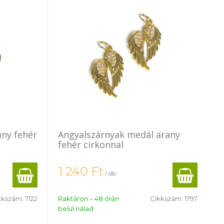
any fehér
Angyalszárnyak medál arany
fehér cirkonnal
1 240
Ft
/ db
kkszám:
7122
Raktáron – 48 órán
Cikkszám:
1797
belül nálad