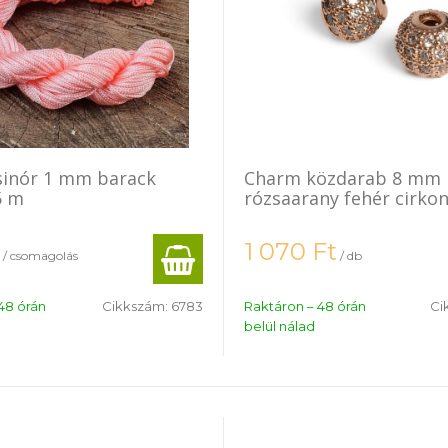
sinór 1 mm barack
Charm közdarab 8 mm
5 m
rózsaarany fehér cirko
1 070
Ft
/ csomagolás
/ db
48 órán
Cikkszám:
6783
Raktáron – 48 órán
Ci
belül nálad