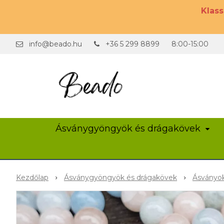
Klas
info@beado.hu
+36 5 299 8899
8:00-15:00
Ásványgyöngyök és drágakövek
Kezdőlap
Ásványgyöngyök és drágakövek
Ásványok