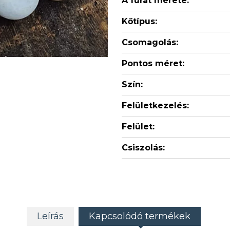
A furat mérete:
Kőtípus:
Csomagolás:
Pontos méret:
Szín:
Felületkezelés:
Felület:
Csiszolás:
Leírás
Kapcsolódó termékek