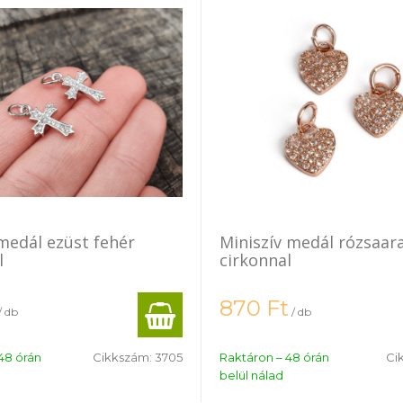
medál ezüst fehér
Miniszív medál rózsaar
l
cirkonnal
870
Ft
/ db
/ db
48 órán
Cikkszám:
3705
Raktáron – 48 órán
Ci
belül nálad