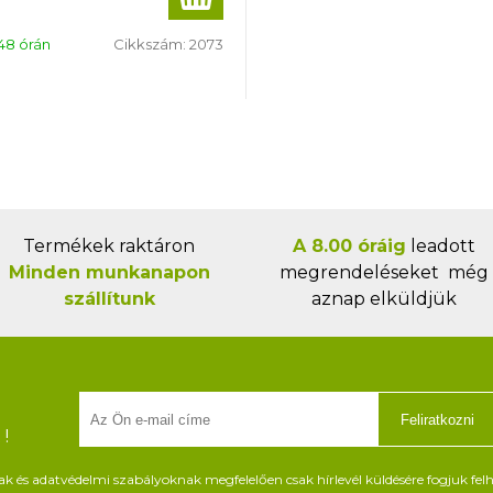
48 órán
Cikkszám:
2073
Termékek raktáron
A 8.00 óráig
leadott
Minden munkanapon
megrendeléseket még
szállítunk
aznap elküldjük
Feliratkozni
!
és adatvédelmi szabályoknak megfelelően csak hírlevél küldésére fogjuk felh