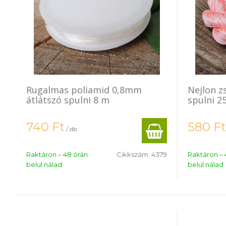
Rugalmas poliamid 0,8mm
Nejlon z
átlátszó spulni 8 m
spulni 2
740
Ft
580
Ft
/ db
Raktáron – 48 órán
Cikkszám:
4379
Raktáron – 
belül nálad
belül nálad