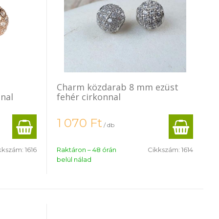
Charm közdarab 8 mm ezüst
nnal
fehér cirkonnal
1 070
Ft
/ db
kkszám:
1616
Raktáron – 48 órán
Cikkszám:
1614
belül nálad