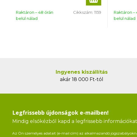
Raktáron – 48 órán
Cikkszám:
1159
Raktáron – 
belül nálad
belül nálad
Ingyenes kiszállítás
akár 18 000 Ft-tól
Legfrissebb újdonságok e-mailben!
Mindig elsőkézből kapd a legfrissebb információkat 
Az Ön személyes adatait (e-mail cím) az alkalmazandó jogszabályoknak 