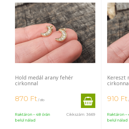
Hold medál arany fehér
Kereszt 
cirkonnal
cirkonna
870
Ft
910
Ft
/ db
Raktáron – 48 órán
Cikkszám:
3669
Raktáron – 
belül nálad
belül nálad