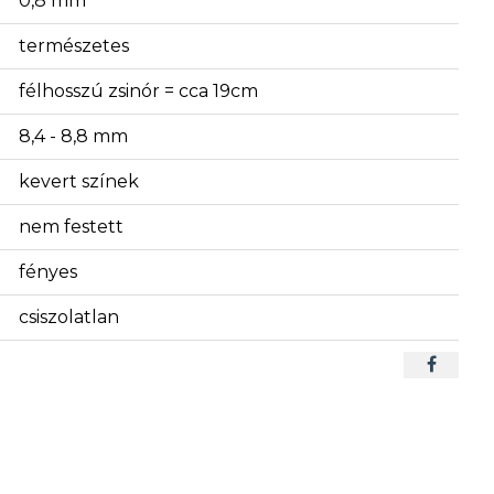
0,8 mm
természetes
félhosszú zsinór = cca 19cm
8,4 - 8,8 mm
kevert színek
nem festett
fényes
csiszolatlan