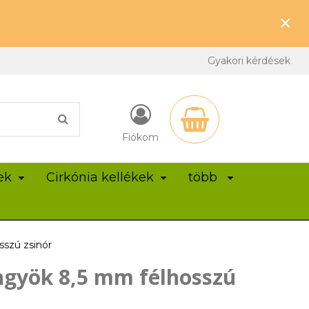
×
Gyakori kérdések
Fiókom
ek
Cirkónia kellékek
több
szú zsinór
ngyök 8,5 mm félhosszú