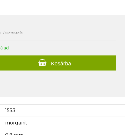
al / csomagolás
nálad
Kosárba
1553
morganit