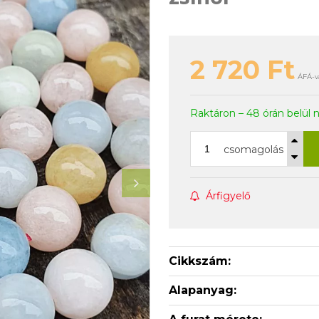
2 720
Ft
ÁFÁ-v
Raktáron – 48 órán belül 
csomagolás
Árfigyelő
Cikkszám:
Alapanyag: