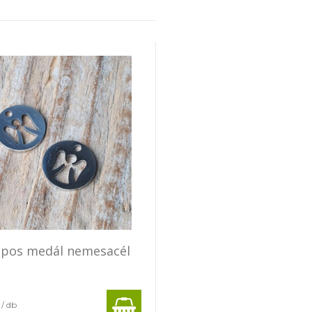
apos medál nemesacél
/ db