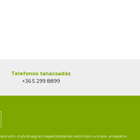
Telefonos tanácsadás
+36 5 299 8899
asználni. A jóváhagyás megerősítéséhez kattintson a linkre, amelyet e-