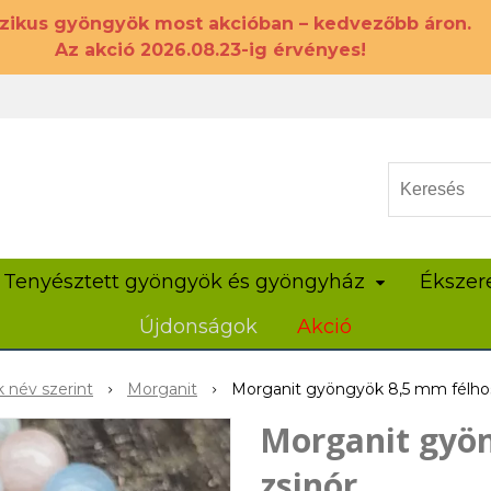
szikus gyöngyök most akcióban – kedvezőbb áron.
Az akció 2026.08.23-ig érvényes!
Tenyésztett gyöngyök és gyöngyház
Ékszer
Újdonságok
Akció
 név szerint
Morganit
Morganit gyöngyök 8,5 mm félhos
Morganit gyö
zsinór