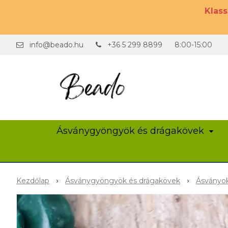
Klas
info@beado.hu
+36 5 299 8899
8:00-15:00
Ásványgyöngyök és drágakövek
Kezdőlap
Ásványgyöngyök és drágakövek
Ásványok