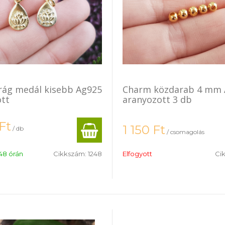
rág medál kisebb Ag925
Charm közdarab 4 mm 
tt
aranyozott 3 db
Ft
1 150
Ft
/ db
/ csomagolás
48 órán
Cikkszám:
1248
Elfogyott
Ci