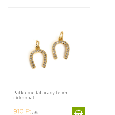
Patkó medál arany fehér
cirkonnal
910
Ft
/ db