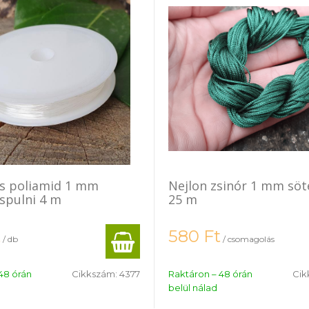
s poliamid 1 mm
Nejlon zsinór 1 mm söt
 spulni 4 m
25 m
t
580
Ft
/ db
/ csomagolás
48 órán
Cikkszám:
4377
Raktáron – 48 órán
Cik
belül nálad