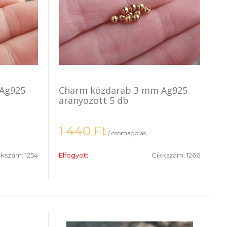
Ag925
Charm közdarab 3 mm Ag925
aranyozott 5 db
1 440
Ft
/ csomagolás
kkszám:
1254
Elfogyott
Cikkszám:
1266