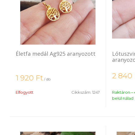
Életfa medál Ag925 aranyozott
Lótuszvi
aranyozo
2 840
1 920
Ft
/ db
Elfogyott
Cikkszám:
1247
Raktáron – 
belül nálad