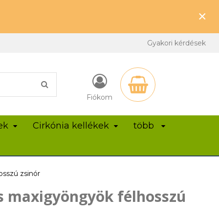
×
Gyakori kérdések
Fiókom
ek
Cirkónia kellékek
több
osszú zsinór
s maxigyöngyök félhosszú