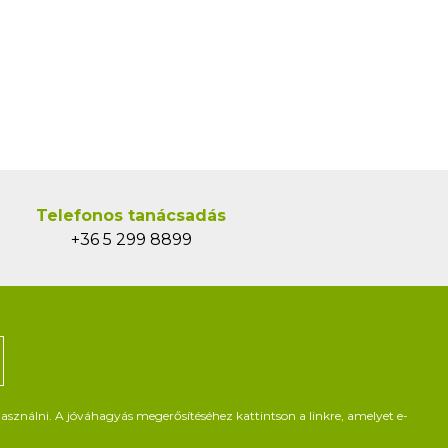
Telefonos tanácsadás
+36 5 299 8899
asználni. A jóváhagyás megerősítéséhez kattintson a linkre, amelyet e-