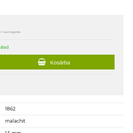
l / csomagolás
nálad
Kosárba
1862
malachit