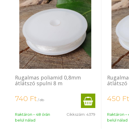
Rugalmas poliamid 0,8mm
Rugalma
átlátszó spulni 8 m
átlátszó
740
Ft
450
F
/ db
Raktáron – 48 órán
Cikkszám:
4379
Raktáron – 
belül nálad
belül nálad