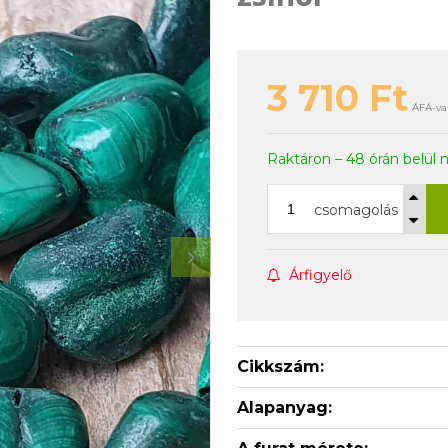
3 710
Ft
ÁFÁ-va
Raktáron – 48 órán belül 
csomagolás
Árfigyelő
Cikkszám:
Alapanyag: