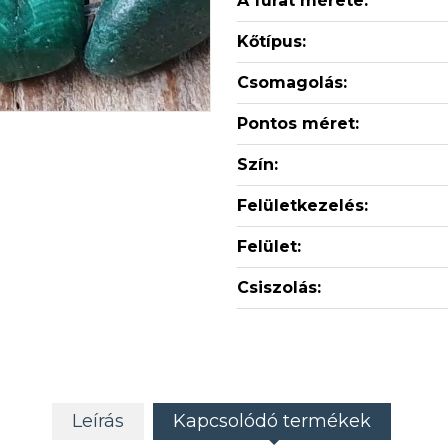
A furat mérete:
Kőtípus:
Csomagolás:
Pontos méret:
Szín:
Felületkezelés:
Felület:
Csiszolás:
Leírás
Kapcsolódó termékek