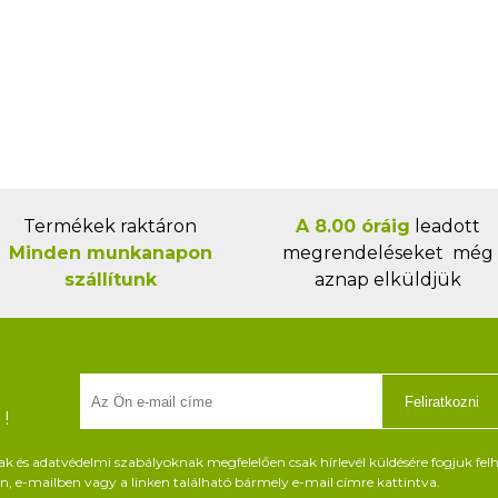
Termékek raktáron
A 8.00 óráig
leadott
Minden munkanapon
megrendeléseket még
szállítunk
aznap elküldjük
Feliratkozni
!
és adatvédelmi szabályoknak megfelelően csak hírlevél küldésére fogjuk felh
, e-mailben vagy a linken található bármely e-mail címre kattintva.