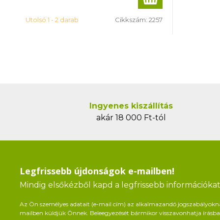
Utolsó 1 - 2 darab
Cikkszám:
2257
Ingyenes kiszállítás
akár 18 000 Ft-tól
Legfrissebb újdonságok e-mailben!
Mindig elsőkézből kapd a legfrissebb információkat 
Az Ön személyes adatait (e-mail cím) az alkalmazandó jogszabályoknak 
mailben küldjük Önnek. Beleegyezését bármikor visszavonhatja írásban