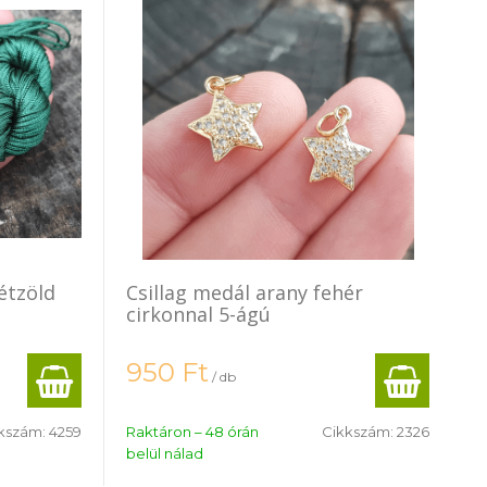
étzöld
Csillag medál arany fehér
cirkonnal 5-ágú
950
Ft
/ db
kszám:
4259
Raktáron – 48 órán
Cikkszám:
2326
belül nálad