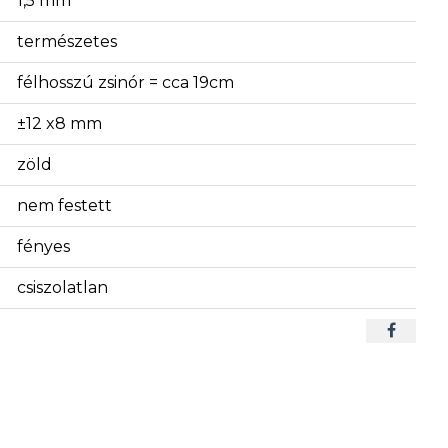
1,5 mm
természetes
félhosszú zsinór = cca 19cm
±12 x8 mm
zöld
nem festett
fényes
csiszolatlan