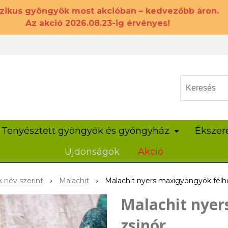
szikus gyöngyök most akcióban – kedvezőbb áron.
Az akció 2026.08.23-ig érvényes!
Tenyésztett gyöngyök és gyöngyház
Ékszer
Újdonságok
Akció
 név szerint
Malachit
Malachit nyers maxigyöngyök félh
Malachit nyer
zsinór