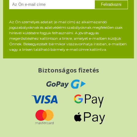
Feliratkozni
Az Ön személyes adatait (e-mail cím) az alkalmazandó
jogszabályoknak és adatvédelmi szabályoknak megfelelően csak
hírlevél küldésére fogjuk felhasználni. A jóváhagyás
megerősítéséhez kattintson a linkre, amelyet e-mailben küldjük
Önnek. Beleegyezését bármikor visszavonhatja írásban, e-mailben
vagy a linken található bármely e-mail címre kattintva.
Biztonságos fizetés