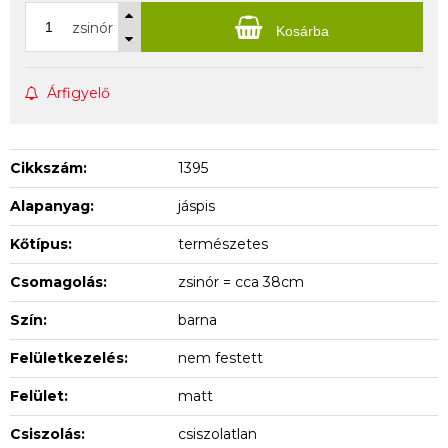
zsinór
Kosárba
Árfigyelő
Cikkszám:
1395
Alapanyag:
jáspis
Kőtípus:
természetes
Csomagolás:
zsinór = cca 38cm
Szín:
barna
Felületkezelés:
nem festett
Felület:
matt
Csiszolás:
csiszolatlan