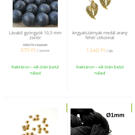
Lávakő gyöngyök 10,5 mm
Angyalszárnyak medál arany
zsinór
fehér cirkonnal
950 Ft
/ zsinór
570
Ft
1 240
Ft
/ zsinór
/ db
Raktáron – 48 órán belül
Raktáron – 48 órán belül
nálad
nálad