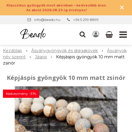
×
Klasszikus gyöngyök most akcióban – kedvezőbb áron.
Az akció 2026.08.23-ig érvényes!
info@beado.hu
+36 5 299 8899
Kezdőlap
Ásványgyöngyök és drágakövek
Ásványok
név szerint
Jáspis
Képjáspis gyöngyök 10 mm matt
zsinór
Képjáspis gyöngyök 10 mm matt zsinór
Kedvezmény -31%