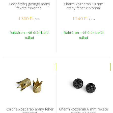
Leopárdfej gyöngy arany
Charm közdarab 10 mm
fekete cirkonnal
arany fehér cirkonnal
1 360
Ft
1 240
Ft
/ db
/ db
Raktáron – 48 órán belül
Raktáron – 48 órán belül
nálad
nálad
Korona közdarab arany fehér
Charm közdarab 6 mm fekete