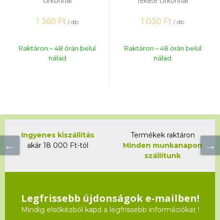
cirkonnal
fekete cirkonnal
1 360
Ft
1 030
Ft
/ db
/ db
Raktáron – 48 órán belül
Raktáron – 48 órán belül
nálad
nálad
Ingyenes kiszállítás
Termékek raktáron
akár 18 000 Ft-tól
Minden munkanapon
szállítunk
Legfrissebb újdonságok e-mailben!
Mindig elsőkézből kapd a legfrissebb információkat !