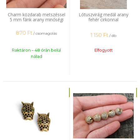
Charm közdarab metszéssel
Lótuszvirág medál arany
5 mm fánk arany minőségi
fehér cirkonnal
bevonat 20 db
870
Ft
/ csomagolás
1 150
Ft
/ db
Raktáron – 48 órán belül
Elfogyott
nálad