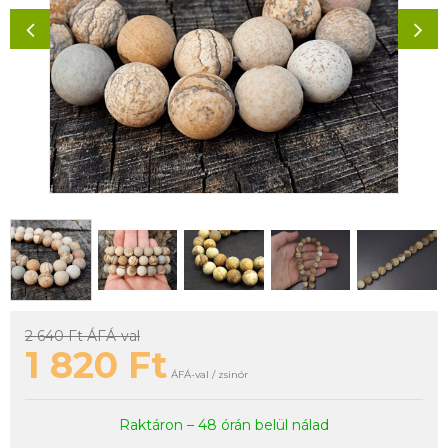
2 640 Ft
ÁFÁ-val
1 820
Ft
ÁFÁ-val / zsinór
Raktáron – 48 órán belül nálad