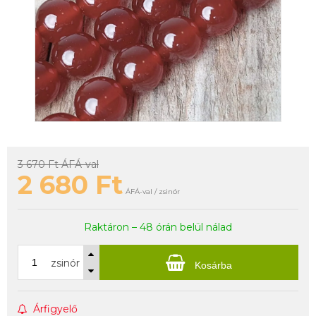
3 670 Ft
ÁFÁ-val
2 680
Ft
ÁFÁ-val / zsinór
Raktáron – 48 órán belül nálad
zsinór
Kosárba
Árfigyelő