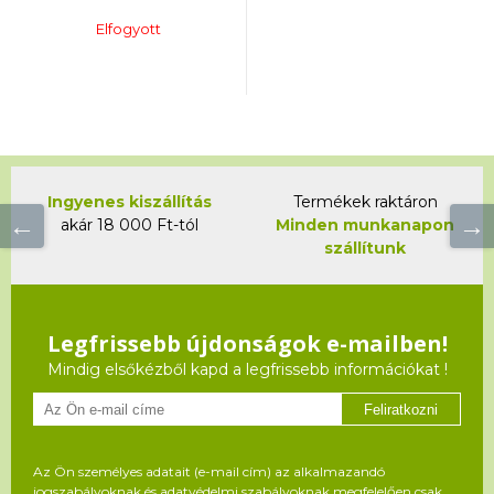
Elfogyott
Ingyenes kiszállítás
Termékek raktáron
akár 18 000 Ft-tól
Minden munkanapon
szállítunk
Legfrissebb újdonságok e-mailben!
Mindig elsőkézből kapd a legfrissebb információkat !
Feliratkozni
Az Ön személyes adatait (e-mail cím) az alkalmazandó
jogszabályoknak és adatvédelmi szabályoknak megfelelően csak