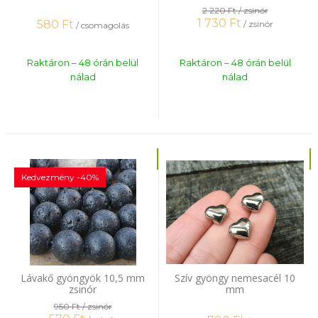
2 220 Ft
/ zsinór
1 730
Ft
580
Ft
/ zsinór
/ csomagolás
Raktáron – 48 órán belül
Raktáron – 48 órán belül
nálad
nálad
Kedvezmény -40%
Lávakő gyöngyök 10,5 mm
Szív gyöngy nemesacél 10
zsinór
mm
950 Ft
/ zsinór