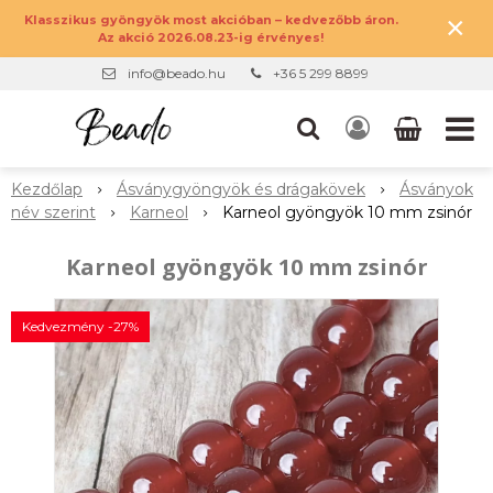
×
Klasszikus gyöngyök most akcióban – kedvezőbb áron.
Az akció 2026.08.23-ig érvényes!
info@beado.hu
+36 5 299 8899
Kezdőlap
Ásványgyöngyök és drágakövek
Ásványok
név szerint
Karneol
Karneol gyöngyök 10 mm zsinór
Karneol gyöngyök 10 mm zsinór
Kedvezmény -27%