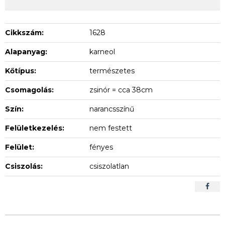
Cikkszám:
1628
Alapanyag:
karneol
Kőtípus:
természetes
Csomagolás:
zsinór = cca 38cm
Szín:
narancsszínű
Felületkezelés:
nem festett
Felület:
fényes
Csiszolás:
csiszolatlan