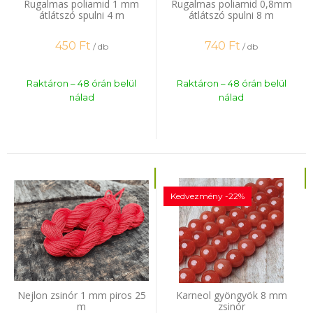
Rugalmas poliamid 1 mm
Rugalmas poliamid 0,8mm
átlátszó spulni 4 m
átlátszó spulni 8 m
450
Ft
740
Ft
/ db
/ db
Raktáron – 48 órán belül
Raktáron – 48 órán belül
nálad
nálad
Kedvezmény -22%
Nejlon zsinór 1 mm piros 25
Karneol gyöngyök 8 mm
m
zsinór