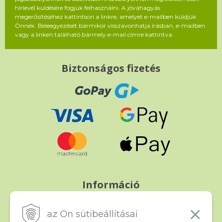
hírlevél küldésére fogjuk felhasználni. A jóváhagyás
megerősítéséhez kattintson a linkre, amelyet e-mailben küldjük
Önnek. Beleegyezését bármikor visszavonhatja írásban, e-mailben
vagy a linken található bármely e-mail címre kattintva.
Biztonságos fizetés
Információ
Fizetés és szállítás
Panasz, árucsere és visszáru
az Ön sütibeállításai