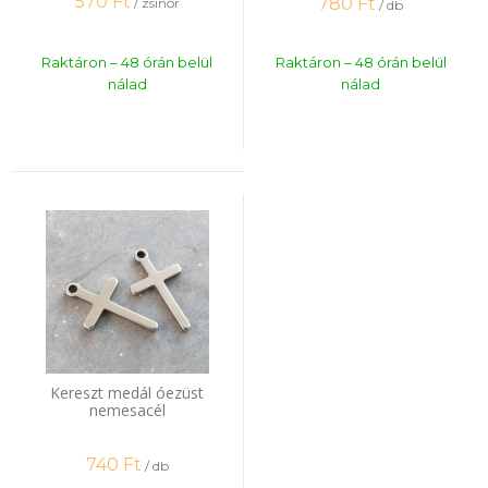
570
Ft
780
Ft
/ zsinór
/ db
Raktáron – 48 órán belül
Raktáron – 48 órán belül
nálad
nálad
Kereszt medál óezüst
nemesacél
740
Ft
/ db