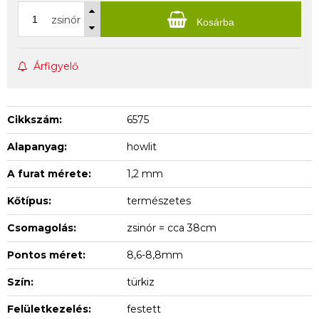
zsinór
Kosárba
Árfigyelő
Cikkszám:
6575
Alapanyag:
howlit
A furat mérete:
1,2 mm
Kőtípus:
természetes
Csomagolás:
zsinór = cca 38cm
Pontos méret:
8,6-8,8mm
Szín:
türkiz
Felületkezelés:
festett