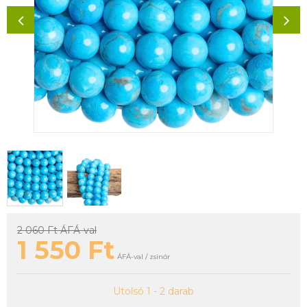
2 060 Ft
ÁFÁ-val
1 550
Ft
ÁFÁ-val / zsinór
Utolsó 1 - 2 darab