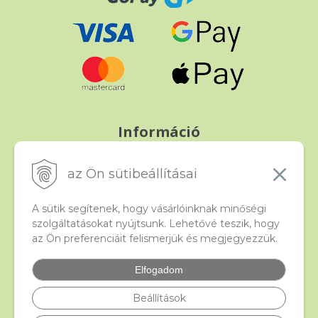
Információ
Fizetés és szállítás
Panasz, árucsere és visszáru
az Ön sütibeállításai
Szerződési feltételek
A személyes adatok védelme
A sütik segítenek, hogy vásárlóinknak minőségi
szolgáltatásokat nyújtsunk. Lehetővé teszik, hogy
az Ön preferenciáit felismerjük és megjegyezzük.
Beado
Kapcsolat
Elfogadom
Gyakori kérdések
Facebook
Beállítások