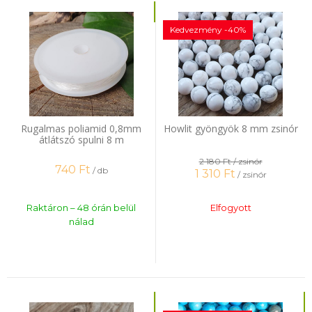
Kedvezmény -40%
Rugalmas poliamid 0,8mm
Howlit gyöngyök 8 mm zsinór
átlátszó spulni 8 m
2 180 Ft
/ zsinór
740
Ft
/ db
1 310
Ft
/ zsinór
Raktáron – 48 órán belül
Elfogyott
nálad