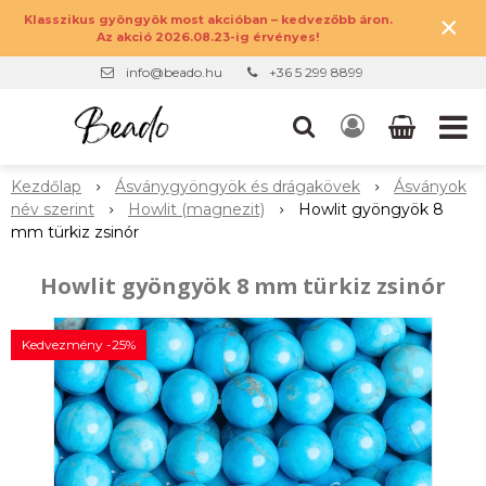
×
Klasszikus gyöngyök most akcióban – kedvezőbb áron.
Az akció 2026.08.23-ig érvényes!
info@beado.hu
+36 5 299 8899
Kezdőlap
Ásványgyöngyök és drágakövek
Ásványok
név szerint
Howlit (magnezit)
Howlit gyöngyök 8
mm türkiz zsinór
Howlit gyöngyök 8 mm türkiz zsinór
Kedvezmény -25%