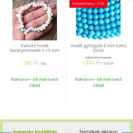
Kedvezmény -20%
Karkötő howlit
Howlit gyöngyök 6 mm türkiz
ásványtörmelék 5-15 mm
zsinór
1 690 Ft
/ zsinór
1 350
Ft
780
Ft
/ zsinór
/ db
Raktáron – 48 órán belül
Raktáron – 48 órán belül
nálad
nálad
Ingyenes kiszállítás
Termékek raktáron