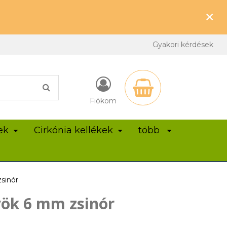
×
Gyakori kérdések
Fiókom
ek
Cirkónia kellékek
több
sinór
ök 6 mm zsinór