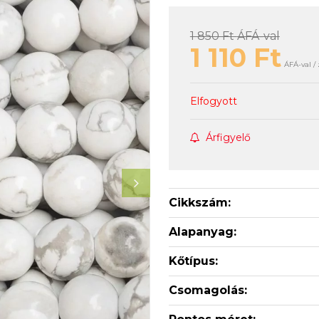
1 850 Ft
ÁFÁ-val
1 110
Ft
ÁFÁ-val / 
Elfogyott
Árfigyelő
Cikkszám:
Alapanyag:
Kőtípus:
Csomagolás: