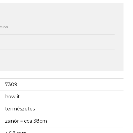
zsinór
7309
howlit
természetes
zsinór = cca 38cm