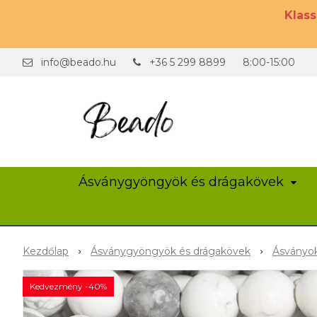
Klas
info@beado.hu
+36 5 299 8899
8:00-15:00
Ásványgyöngyök és drágakövek
Kezdőlap
Ásványgyöngyök és drágakövek
Ásványok
Kedvezmény -40%