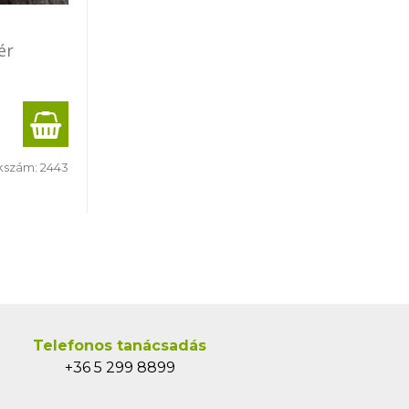
ér
kszám:
2443
Telefonos tanácsadás
+36 5 299 8899