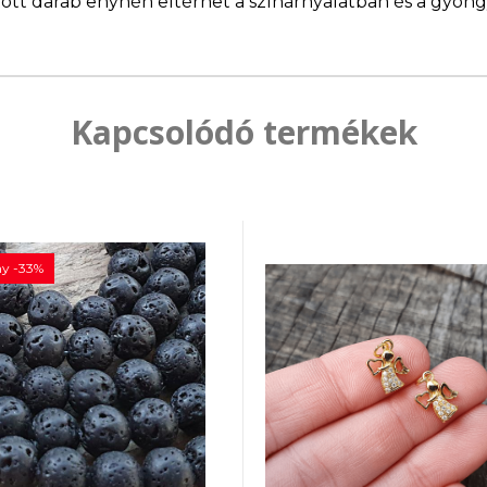
llított darab enyhén eltérhet a színárnyalatban és a gyö
Kapcsolódó termékek
y -33%