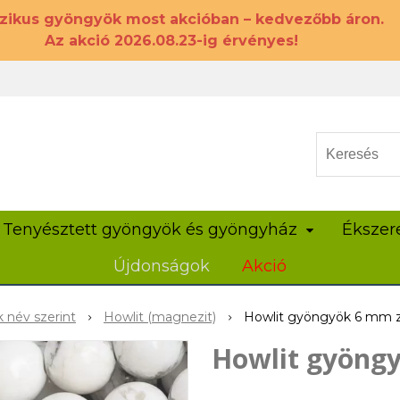
szikus gyöngyök most akcióban – kedvezőbb áron.
Az akció 2026.08.23-ig érvényes!
Tenyésztett gyöngyök és gyöngyház
Ékszer
Újdonságok
Akció
 név szerint
Howlit (magnezit)
Howlit gyöngyök 6 mm z
Howlit gyöngy