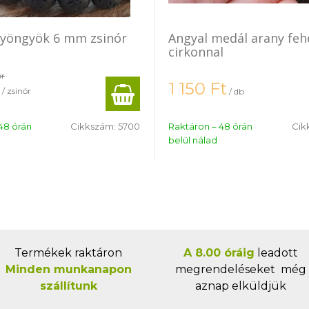
gyöngyök 6 mm zsinór
Angyal medál arany feh
cirkonnal
ór
1 150
Ft
/ zsinór
/ db
48 órán
Cikkszám:
5700
Raktáron – 48 órán
Cik
belül nálad
Termékek raktáron
A 8.00 óráig
leadott
Minden munkanapon
megrendeléseket még
szállítunk
aznap elküldjük