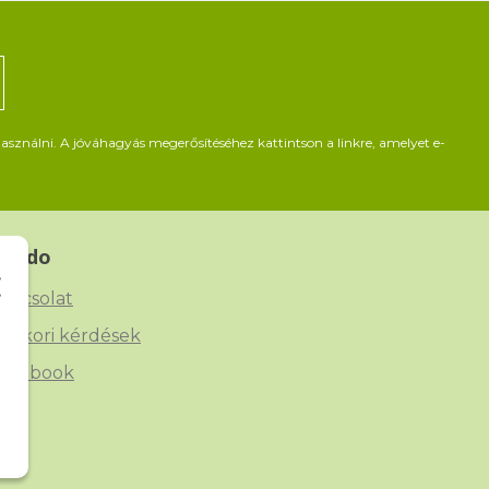
asználni. A jóváhagyás megerősítéséhez kattintson a linkre, amelyet e-
Beado
apcsolat
yakori kérdések
acebook