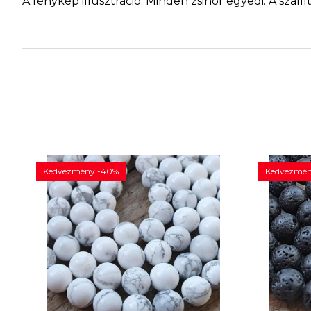
A fénykép illusztráció. Minden zsinór egyedi. A szá
Kedvezmény -40%
Kedvezmén