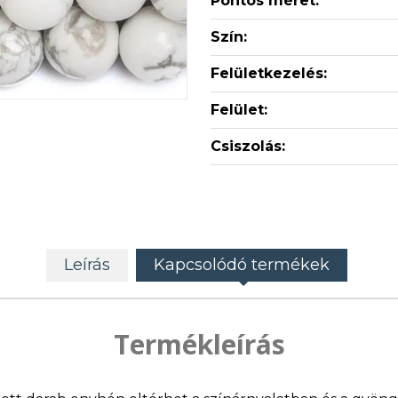
Pontos méret:
Szín:
Felületkezelés:
Felület:
Csiszolás:
Leírás
Kapcsolódó termékek
Termékleírás