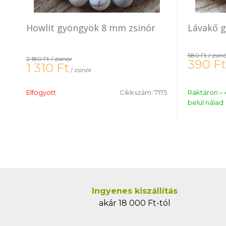
Howlit gyöngyök 8 mm zsinór
Lávakő 
580 Ft
/ zsin
2 180 Ft
/ zsinór
390
Ft
1 310
Ft
/ zsinór
Elfogyott
Cikkszám:
7175
Raktáron – 
belül nálad
Ingyenes kiszállítás
akár 18 000 Ft-tól