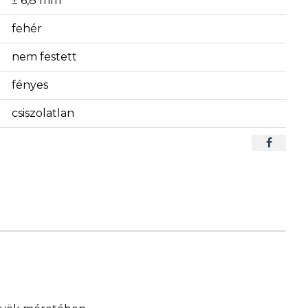
± 6,8 mm
fehér
nem festett
fényes
csiszolatlan