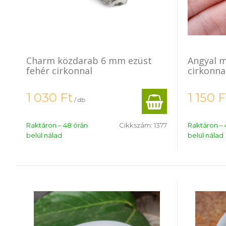
Charm közdarab 6 mm ezüst
Angyal m
fehér cirkonnal
cirkonna
1 030
Ft
1 150
F
/ db
Raktáron – 48 órán
Cikkszám:
1377
Raktáron – 
belül nálad
belül nálad