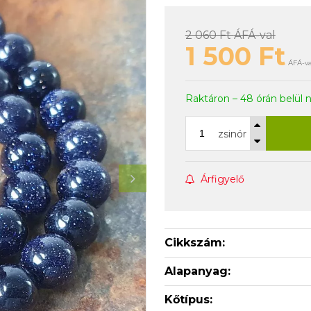
2 060 Ft
ÁFÁ-val
1 500
Ft
ÁFÁ-va
Raktáron – 48 órán belül 
zsinór
Árfigyelő
Cikkszám:
Alapanyag:
Kőtípus: