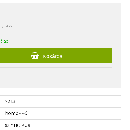
l / zsinór
nálad
Kosárba
7313
homokkő
szintetikus