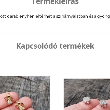
Termékleírás
llított darab enyhén eltérhet a színárnyalatban és a gyö
Kapcsolódó termékek