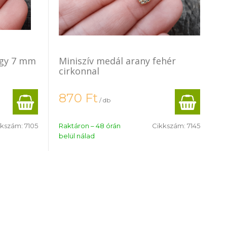
ngy 7 mm
Miniszív medál arany fehér
cirkonnal
870
Ft
/ db
kkszám:
7105
Raktáron – 48 órán
Cikkszám:
7145
belül nálad