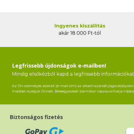
Ingyenes kiszállítás
akár 18 000 Ft-tól
Legfrissebb újdonságok e-mailben!
Mindig elsőkézből kapd a legfrissebb információkat 
Az Ön személyes adatait (e-mail cím) az alkalmazandó jogszabályoknak 
mailben küldjük Önnek. Beleegyezését bármikor visszavonhatja írásban
Biztonságos fizetés