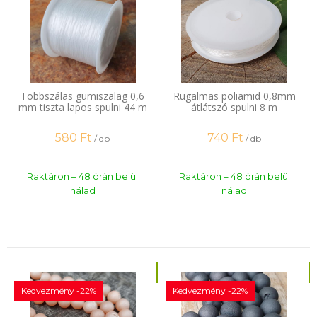
Többszálas gumiszalag 0,6
Rugalmas poliamid 0,8mm
mm tiszta lapos spulni 44 m
átlátszó spulni 8 m
580
Ft
740
Ft
/ db
/ db
Raktáron – 48 órán belül
Raktáron – 48 órán belül
nálad
nálad
Kedvezmény -22%
Kedvezmény -22%