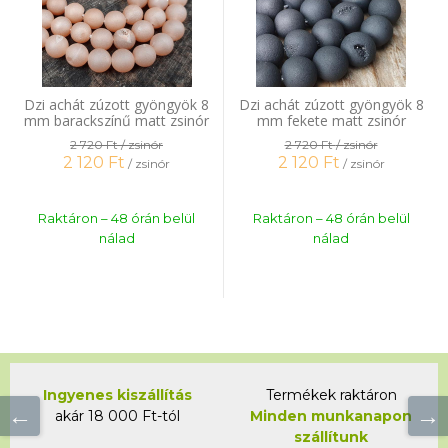
Dzi achát zúzott gyöngyök 8
Dzi achát zúzott gyöngyök 8
mm barackszínű matt zsinór
mm fekete matt zsinór
2 720 Ft
/ zsinór
2 720 Ft
/ zsinór
2 120
Ft
2 120
Ft
/ zsinór
/ zsinór
Raktáron – 48 órán belül
Raktáron – 48 órán belül
nálad
nálad
Ingyenes kiszállítás
Termékek raktáron
akár 18 000 Ft-tól
Minden munkanapon
szállítunk