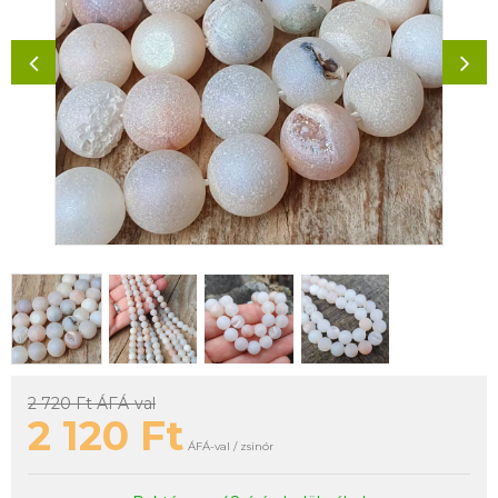
2 720 Ft
ÁFÁ-val
2 120
Ft
ÁFÁ-val / zsinór