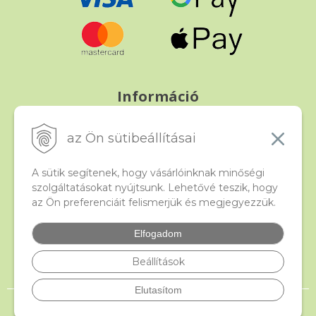
Információ
Fizetés és szállítás
Panasz, árucsere és visszáru
az Ön sütibeállításai
Szerződési feltételek
A személyes adatok védelme
A sütik segítenek, hogy vásárlóinknak minőségi
szolgáltatásokat nyújtsunk. Lehetővé teszik, hogy
az Ön preferenciáit felismerjük és megjegyezzük.
Beado
Kapcsolat
Elfogadom
Gyakori kérdések
Facebook
Beállítások
Elutasítom
© 2026 beado.hu, a gyöngyök webáruháza •
NextShop
&
e-shop Pohoda
Connector
by
NextCom s.r.o.