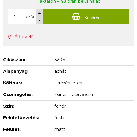
Raktáron – 48 órán belül nálad
zsinór
Kosárba
Árfigyelő
Cikkszám:
3206
Alapanyag:
achát
Kőtípus:
természetes
Csomagolás:
zsinór = cca 38cm
Szín:
fehér
Felületkezelés:
festett
Felület:
matt