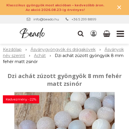
×
Klasszikus gyöngyök most akcióban – kedvezőbb áron.
Az akció 2026.08.23-ig érvényes!
info@beado.hu
+36 5 299 8899
Kezdőlap
Ásványgyöngyök és drágakövek
Ásványok
név szerint
Achát
Dzi achát zúzott gyöngyök 8 mm
fehér matt zsinór
Dzi achát zúzott gyöngyök 8 mm fehér
matt zsinór
Kedvezmény -22%