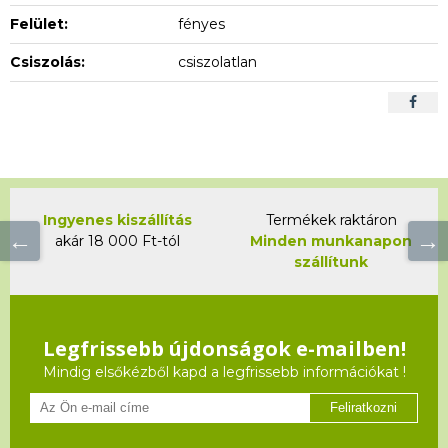
Felület:
fényes
Csiszolás:
csiszolatlan
Ingyenes kiszállítás
Termékek raktáron
akár 18 000 Ft-tól
Minden munkanapon
szállítunk
Legfrissebb újdonságok e-mailben!
Mindig elsőkézből kapd a legfrissebb információkat !
Feliratkozni