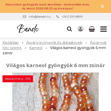
×
Klasszikus gyöngyök most akcióban – kedvezőbb áron.
Az akció 2026.08.23-ig érvényes!
info@beado.hu
+36 5 299 8899
Kezdőlap
Ásványgyöngyök és drágakövek
Ásványok
név szerint
Karneol
Világos karneol gyöngyök 6 mm
zsinór
Világos karneol gyöngyök 6 mm zsinór
Kedvezmény -31%