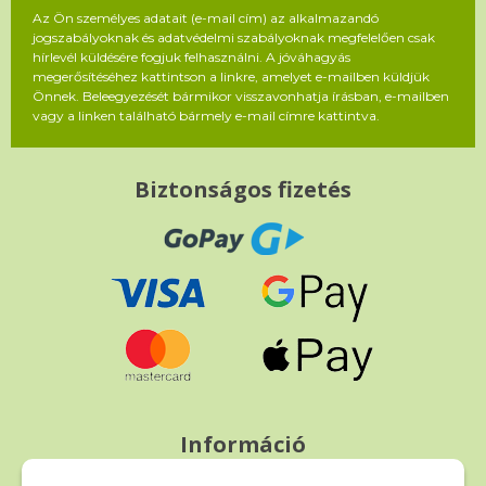
Az Ön személyes adatait (e-mail cím) az alkalmazandó
jogszabályoknak és adatvédelmi szabályoknak megfelelően csak
hírlevél küldésére fogjuk felhasználni. A jóváhagyás
megerősítéséhez kattintson a linkre, amelyet e-mailben küldjük
Önnek. Beleegyezését bármikor visszavonhatja írásban, e-mailben
vagy a linken található bármely e-mail címre kattintva.
Biztonságos fizetés
Információ
Fizetés és szállítás