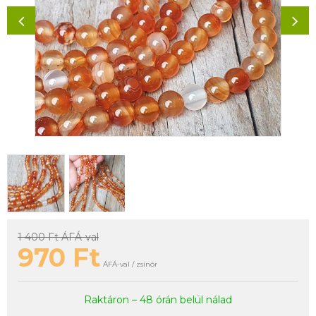
1 400 Ft
ÁFÁ-val
970
Ft
ÁFÁ-val / zsinór
Raktáron – 48 órán belül nálad