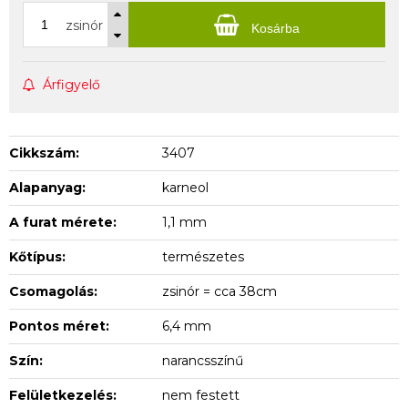
zsinór
Kosárba
Árfigyelő
Cikkszám:
3407
Alapanyag:
karneol
A furat mérete:
1,1 mm
Kőtípus:
természetes
Csomagolás:
zsinór = cca 38cm
Pontos méret:
6,4 mm
Szín:
narancsszínű
Felületkezelés:
nem festett