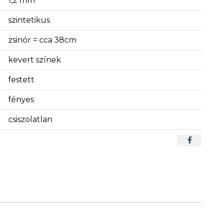
1,2 mm
szintetikus
zsinór = cca 38cm
kevert színek
festett
fényes
csiszolatlan