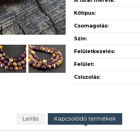
A furat mérete:
Kőtípus:
Csomagolás:
Szín:
Felületkezelés:
Felület:
Csiszolás:
Leírás
Kapcsolódó termékek