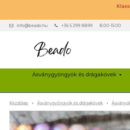
Klas
info@beado.hu
+36 5 299 8899
8:00-15:00
Ásványgyöngyök és drágakövek
Kezdőlap
Ásványgyöngyök és drágakövek
Ásványok