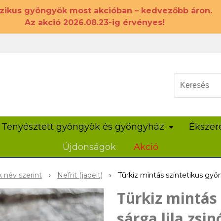
szikus gyöngyök most akcióban – kedvezőbb áron.
Az akció 2026.08.23-ig érvényes!
Tenyésztett gyöngyök és gyöngyház
Ékszer
Újdonságok
Akció
 név szerint
Nefrit (jadeit)
Türkiz mintás szintetikus gyö
Türkiz mintás
sárga lila zsin