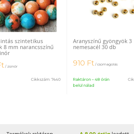
intás szintetikus
Aranyszínű gyöngyök 
k 8 mm narancsszínű
nemesacél 30 db
inór
910
Ft
Ft
/ csomagolás
/ zsinór
Cikkszám:
7440
Raktáron – 48 órán
Ci
belül nálad