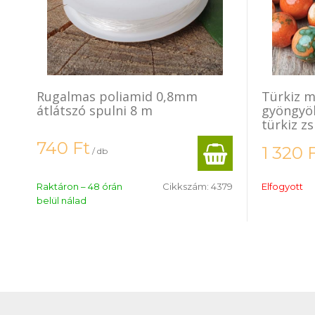
Rugalmas poliamid 0,8mm
Türkiz m
átlátszó spulni 8 m
gyöngyö
türkiz zs
740
Ft
1 320
/ db
Raktáron – 48 órán
Cikkszám:
4379
Elfogyott
belül nálad