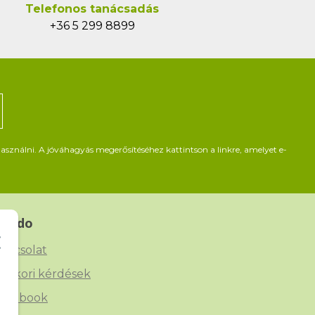
Telefonos tanácsadás
+36 5 299 8899
asználni. A jóváhagyás megerősítéséhez kattintson a linkre, amelyet e-
Beado
apcsolat
yakori kérdések
acebook