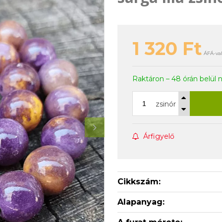
1 320
Ft
ÁFÁ-val
Raktáron – 48 órán belül 
zsinór
Árfigyelő
Cikkszám:
Alapanyag: