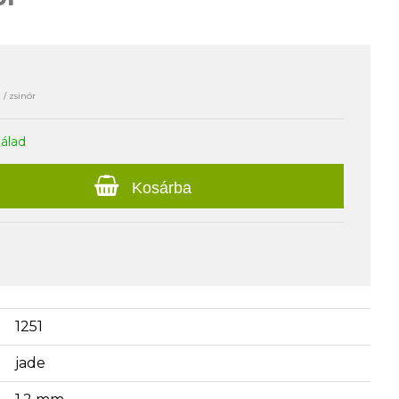
 / zsinór
nálad
Kosárba
1251
jade