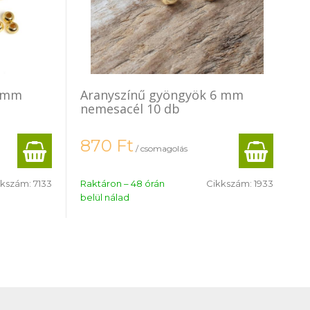
3 mm
Aranyszínű gyöngyök 6 mm
nemesacél 10 db
870
Ft
/ csomagolás
kkszám:
7133
Raktáron – 48 órán
Cikkszám:
1933
belül nálad