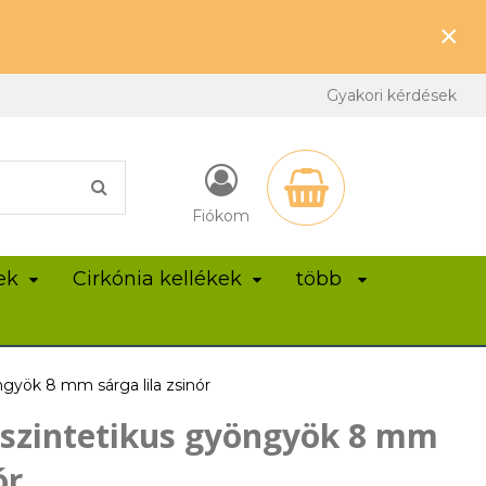
×
Gyakori kérdések
Fiókom
ek
Cirkónia kellékek
több
ngyök 8 mm sárga lila zsinór
 szintetikus gyöngyök 8 mm
ór