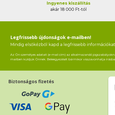
Ingyenes kiszállítás
akár 18 000 Ft-tól
Legfrissebb újdonságok e-mailben!
Mindig elsőkézből kapd a legfrissebb információkat 
Az Ön személyes adatait (e-mail cím) az alkalmazandó jogszabályoknak 
mailben küldjük Önnek. Beleegyezését bármikor visszavonhatja írásban
Biztonságos fizetés