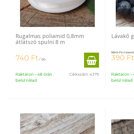
Rugalmas poliamid 0,8mm
Lávakő 
átlátszó spulni 8 m
580 Ft
/ zsin
390
Ft
740
Ft
/ db
Raktáron – 48 órán
Cikkszám:
4379
Raktáron – 
belül nálad
belül nálad