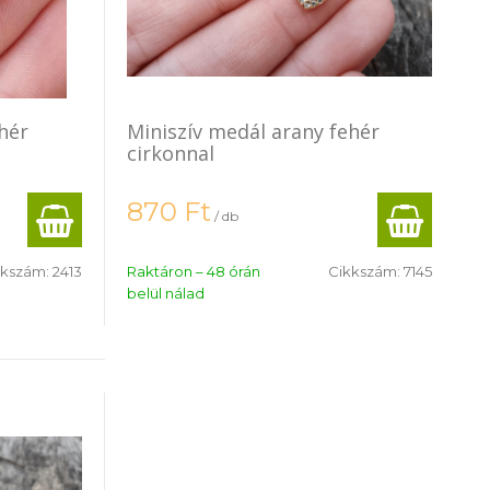
hér
Miniszív medál arany fehér
cirkonnal
870
Ft
/ db
kkszám:
2413
Raktáron – 48 órán
Cikkszám:
7145
belül nálad