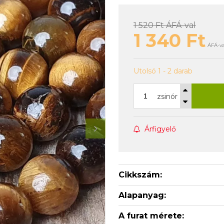
1 520 Ft
ÁFÁ-val
1 340
Ft
ÁFÁ-va
Utolsó 1 - 2 darab
zsinór
Árfigyelő
Cikkszám:
Alapanyag:
A furat mérete: