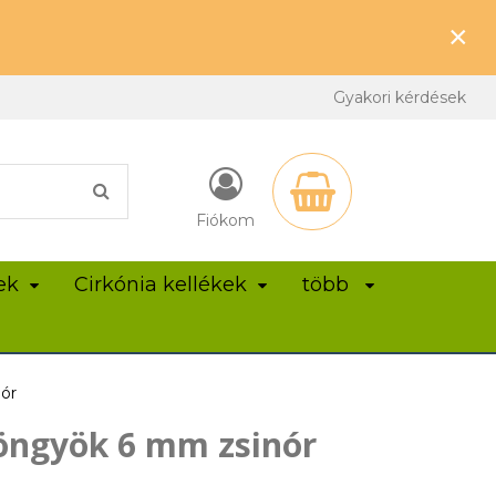
×
Gyakori kérdések
Fiókom
ek
Cirkónia kellékek
több
ór
öngyök 6 mm zsinór