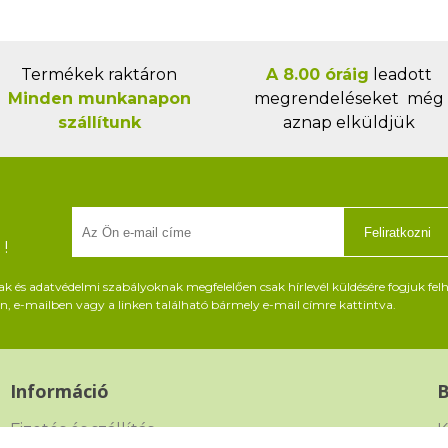
Termékek raktáron
A 8.00 óráig
leadott
Minden munkanapon
megrendeléseket még
szállítunk
aznap elküldjük
Feliratkozni
!
és adatvédelmi szabályoknak megfelelően csak hírlevél küldésére fogjuk felh
, e-mailben vagy a linken található bármely e-mail címre kattintva.
Információ
Fizetés és szállítás
K