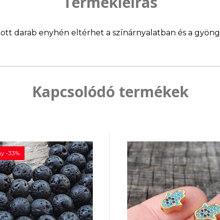
Termékleírás
llított darab enyhén eltérhet a színárnyalatban és a gyö
Kapcsolódó termékek
y -33%