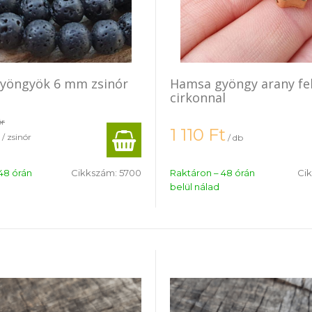
gyöngyök 6 mm zsinór
Hamsa gyöngy arany fe
cirkonnal
ór
1 110
Ft
/ zsinór
/ db
48 órán
Cikkszám:
5700
Raktáron – 48 órán
Ci
belül nálad