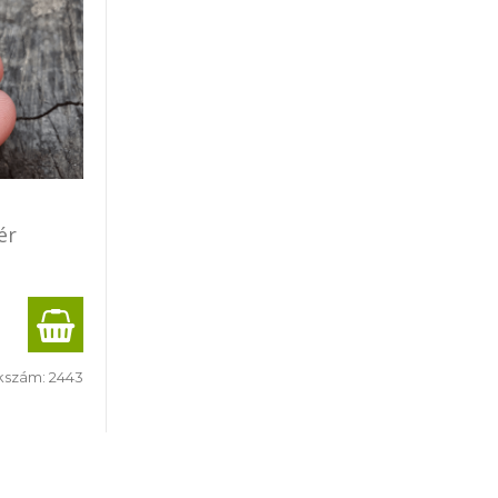
ér
kszám:
2443