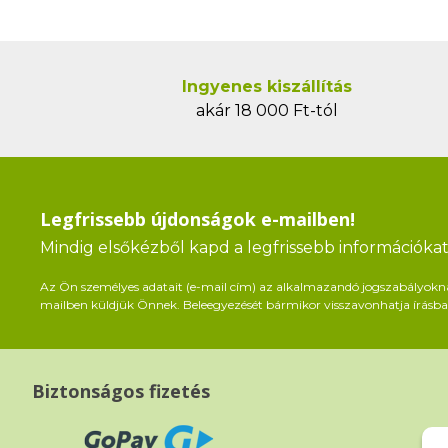
Ingyenes kiszállítás
akár 18 000 Ft-tól
Legfrissebb újdonságok e-mailben!
Mindig elsőkézből kapd a legfrissebb információkat 
Az Ön személyes adatait (e-mail cím) az alkalmazandó jogszabályoknak 
mailben küldjük Önnek. Beleegyezését bármikor visszavonhatja írásban
Biztonságos fizetés