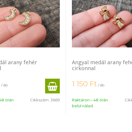
ál arany fehér
Angyal medál arany feh
l
cirkonnal
t
1 150
Ft
/ db
/ db
48 órán
Cikkszám:
3669
Raktáron – 48 órán
Cik
belül nálad