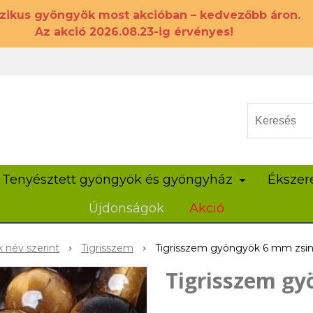
szikus gyöngyök most akcióban – kedvezőbb áron.
Az akció 2026.08.23-ig érvényes!
Tenyésztett gyöngyök és gyöngyház
Ékszer
Újdonságok
Akció
 név szerint
Tigrisszem
Tigrisszem gyöngyök 6 mm zsin
Tigrisszem gy