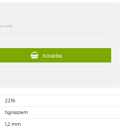
l / zsinór
Kosárba
2216
tigrisszem
1,2 mm