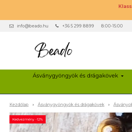
Klas
info@beado.hu
+36 5 299 8899
8:00-15:00
Ásványgyöngyök és drágakövek
Kezdőlap
Ásványgyöngyök és drágakövek
Ásványok
Kedvezmény -12%