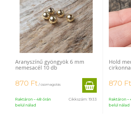
Aranyszínű gyöngyök 6 mm
Hold med
nemesacél 10 db
cirkonna
870
Ft
870
F
/ csomagolás
Raktáron – 48 órán
Cikkszám:
1933
Raktáron – 
belül nálad
belül nálad