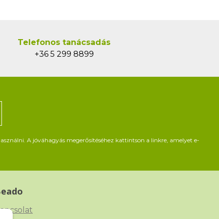
Telefonos tanácsadás
+36 5 299 8899
asználni. A jóváhagyás megerősítéséhez kattintson a linkre, amelyet e-
Beado
apcsolat