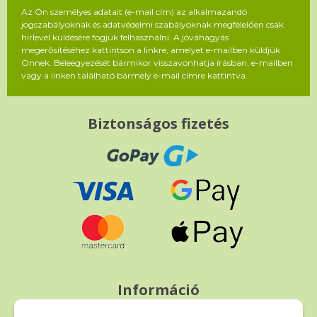
Az Ön személyes adatait (e-mail cím) az alkalmazandó
jogszabályoknak és adatvédelmi szabályoknak megfelelően csak
hírlevél küldésére fogjuk felhasználni. A jóváhagyás
megerősítéséhez kattintson a linkre, amelyet e-mailben küldjük
Önnek. Beleegyezését bármikor visszavonhatja írásban, e-mailben
vagy a linken található bármely e-mail címre kattintva.
Biztonságos fizetés
Információ
Fizetés és szállítás