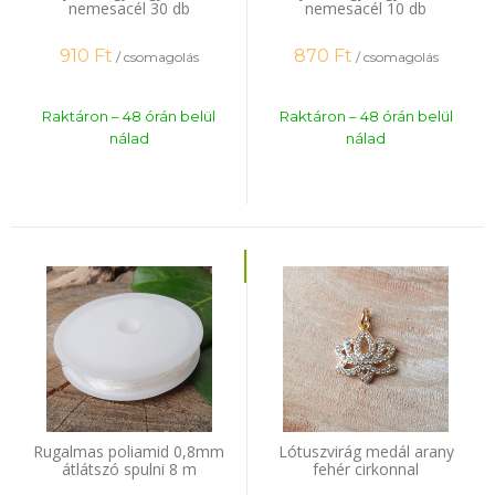
nemesacél 30 db
nemesacél 10 db
910
Ft
870
Ft
/ csomagolás
/ csomagolás
Raktáron – 48 órán belül
Raktáron – 48 órán belül
nálad
nálad
Rugalmas poliamid 0,8mm
Lótuszvirág medál arany
átlátszó spulni 8 m
fehér cirkonnal