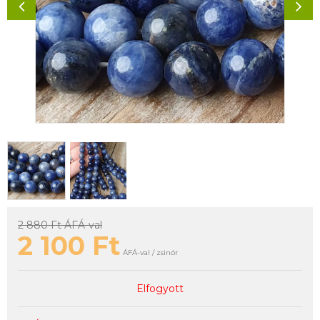
2 880 Ft
ÁFÁ-val
2 100
Ft
ÁFÁ-val / zsinór
Elfogyott