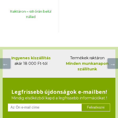
Raktáron – 48 órán belül
nálad
Ingyenes kiszállítás
Termékek raktáron
akár 18 000 Ft-tól
Minden munkanapon
szállítunk
Legfrissebb újdonságok e-mailben!
Mindig elsőkézből kapd a legfrissebb információkat !
Feliratkozni