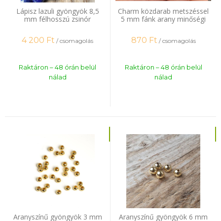
Lápisz lazuli gyöngyök 8,5
Charm közdarab metszéssel
mm félhosszú zsinór
5 mm fánk arany minőségi
bevonat 20 db
4 200
Ft
870
Ft
/ csomagolás
/ csomagolás
Raktáron – 48 órán belül
Raktáron – 48 órán belül
nálad
nálad
Aranyszínű gyöngyök 3 mm
Aranyszínű gyöngyök 6 mm