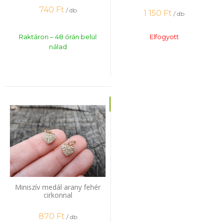
740
Ft
/ db
1 150
Ft
/ db
Raktáron – 48 órán belül
Elfogyott
nálad
Miniszív medál arany fehér
cirkonnal
870
Ft
/ db