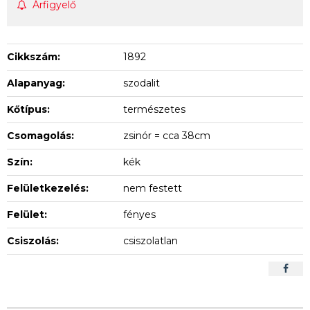
Árfigyelő
Cikkszám:
1892
Alapanyag:
szodalit
Kőtípus:
természetes
Csomagolás:
zsinór = cca 38cm
Szín:
kék
Felületkezelés:
nem festett
Felület:
fényes
Csiszolás:
csiszolatlan