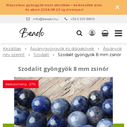
×
Klasszikus gyöngyök most akcióban – kedvezőbb áron.
Az akció 2026.08.23-ig érvényes!
info@beado.hu
+36 5 299 8899
Kezdőlap
Ásványgyöngyök és drágakövek
Ásványok
név szerint
Szodalit
Szodalit gyöngyök 8 mm zsinór
Szodalit gyöngyök 8 mm zsinór
Kedvezmény -27%