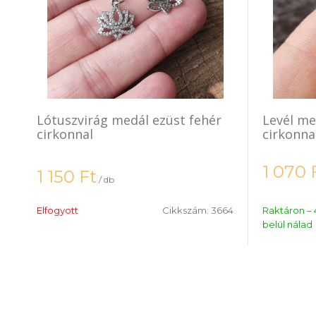
Lótuszvirág medál ezüst fehér
Levél me
cirkonnal
cirkonna
1 070
1 150
Ft
/ db
Elfogyott
Cikkszám:
3664
Raktáron – 
belül nálad