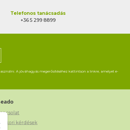
Telefonos tanácsadás
+36 5 299 8899
asználni. A jóváhagyás megerősítéséhez kattintson a linkre, amelyet e-
Beado
apcsolat
yakori kérdések