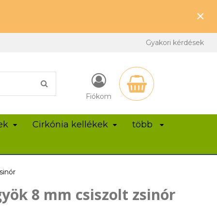
×
Gyakori kérdések
Fiókom
ek
Cirkónia kellékek
több
sinór
yök 8 mm csiszolt zsinór