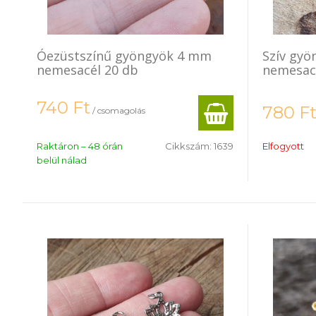
Óezüstszínű gyöngyök 4 mm
Szív gyö
nemesacél 20 db
nemesac
740
Ft
780
F
/ csomagolás
Raktáron – 48 órán
Cikkszám:
1639
Elfogyott
belül nálad