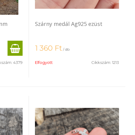
8mm
Szárny medál Ag925 ezüst
1 360
Ft
/ db
kszám:
4379
Elfogyott
Cikkszám:
1213