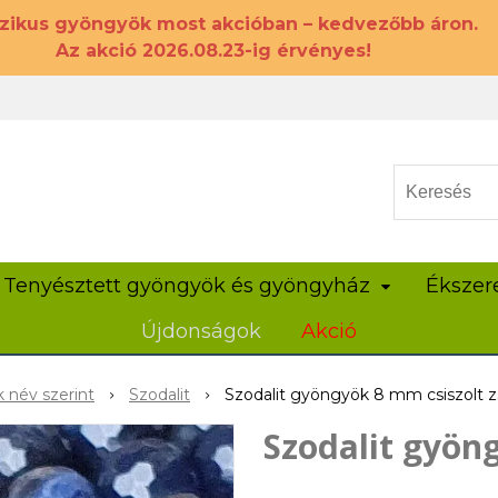
szikus gyöngyök most akcióban – kedvezőbb áron.
Az akció 2026.08.23-ig érvényes!
Tenyésztett gyöngyök és gyöngyház
Ékszer
Újdonságok
Akció
 név szerint
Szodalit
Szodalit gyöngyök 8 mm csiszolt z
Szodalit gyöng