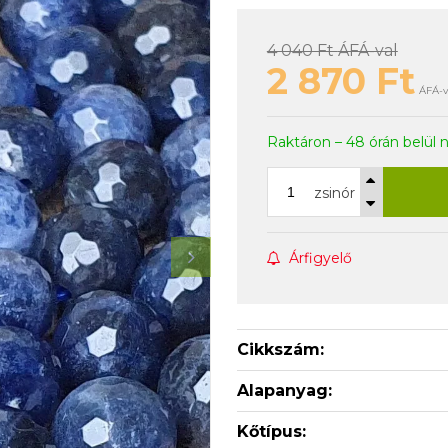
4 040 Ft
ÁFÁ-val
2 870
Ft
ÁFÁ-va
Raktáron – 48 órán belül 
zsinór
Árfigyelő
Cikkszám:
Alapanyag:
Kőtípus: