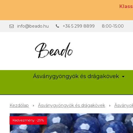
Klas
info@beado.hu
+36 5 299 8899
8:00-15:00
Ásványgyöngyök és drágakövek
Kezdőlap
Ásványgyöngyök és drágakövek
Ásványok
Kedvezmény -29%