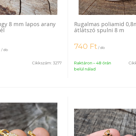
ngy 8 mm lapos arany
Rugalmas poliamid 0,
él
átlátszó spulni 8 m
740
Ft
t
/ db
/ db
Cikkszám:
3277
Raktáron – 48 órán
Cik
belül nálad