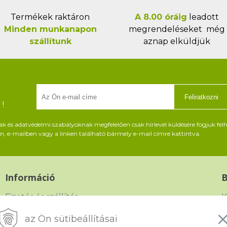
Termékek raktáron
A 8.00 óráig
leadott
Minden munkanapon
megrendeléseket még
szállítunk
aznap elküldjük
Feliratkozni
!
és adatvédelmi szabályoknak megfelelően csak hírlevél küldésére fogjuk felh
, e-mailben vagy a linken található bármely e-mail címre kattintva.
Információ
Fizetés és szállítás
K
Panasz, árucsere és visszáru
G
az Ön sütibeállításai