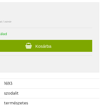
l / zsinór
nálad
Kosárba
1693
szodalit
természetes