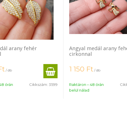
dál arany fehér
Angyal medál arany feh
l
cirkonnal
Ft
1 150
Ft
/ db
/ db
48 órán
Cikkszám:
3599
Raktáron – 48 órán
Cik
belül nálad