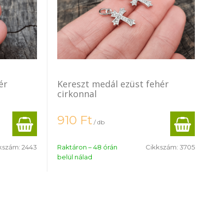
ér
Kereszt medál ezüst fehér
cirkonnal
910
Ft
/ db
kszám:
2443
Raktáron – 48 órán
Cikkszám:
3705
belül nálad