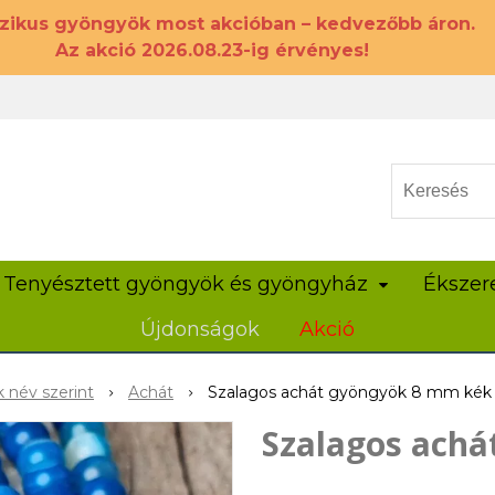
szikus gyöngyök most akcióban – kedvezőbb áron.
Az akció 2026.08.23-ig érvényes!
Tenyésztett gyöngyök és gyöngyház
Ékszer
Újdonságok
Akció
 név szerint
Achát
Szalagos achát gyöngyök 8 mm kék 
Szalagos achá