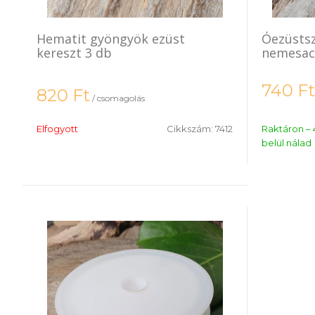
Hematit gyöngyök ezüst
Óezüsts
kereszt 3 db
nemesac
740
Ft
820
Ft
/ csomagolás
Elfogyott
Cikkszám:
7412
Raktáron – 
belül nálad