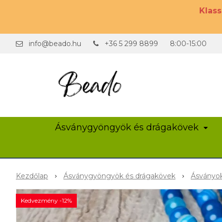
Klas
info@beado.hu
+36 5 299 8899
8:00-15:00
Ásványgyöngyök és drágakövek
Kezdőlap
Ásványgyöngyök és drágakövek
Ásványok
Kedvezmény -12%