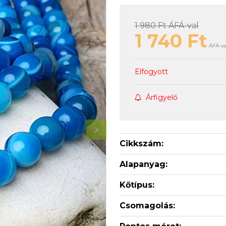
1 980 Ft
ÁFÁ-val
1 740
Ft
ÁFÁ-val
Elfogyott
Árfigyelő
Cikkszám:
Alapanyag:
Kőtípus:
Csomagolás: