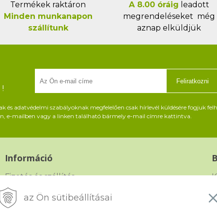
Termékek raktáron
A 8.00 óráig
leadott
Minden munkanapon
megrendeléseket még
szállítunk
aznap elküldjük
Feliratkozni
!
és adatvédelmi szabályoknak megfelelően csak hírlevél küldésére fogjuk felh
, e-mailben vagy a linken található bármely e-mail címre kattintva.
Információ
Fizetés és szállítás
K
Panasz, árucsere és visszáru
G
az Ön sütibeállításai
Szerződési feltételek
F