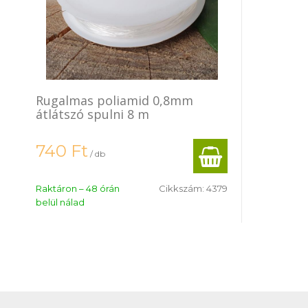
Rugalmas poliamid 0,8mm
átlátszó spulni 8 m
740
Ft
/ db
Raktáron – 48 órán
Cikkszám:
4379
belül nálad