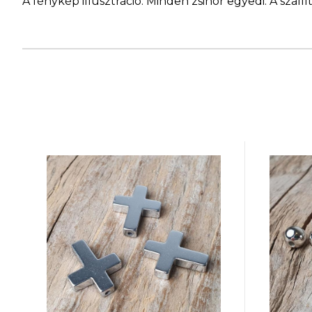
A fénykép illusztráció. Minden zsinór egyedi. A szá