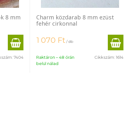
ök 8 mm
Charm közdarab 8 mm ezüst
fehér cirkonnal
1 070
Ft
/ db
kszám:
7404
Raktáron – 48 órán
Cikkszám:
1614
belül nálad