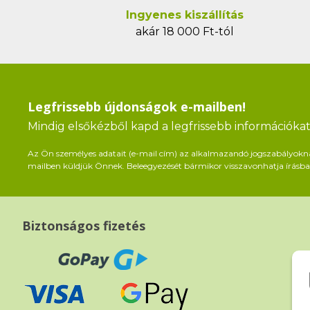
Ingyenes kiszállítás
akár 18 000 Ft-tól
Legfrissebb újdonságok e-mailben!
Mindig elsőkézből kapd a legfrissebb információkat 
Az Ön személyes adatait (e-mail cím) az alkalmazandó jogszabályoknak 
mailben küldjük Önnek. Beleegyezését bármikor visszavonhatja írásban
Biztonságos fizetés