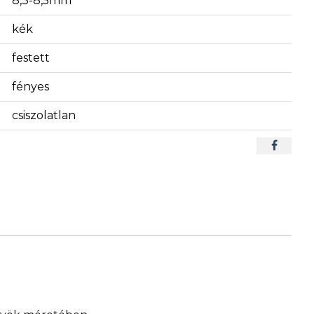
8,3-8,5mm
kék
festett
fényes
csiszolatlan