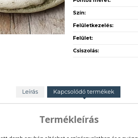
Pontos méret:
Szín:
Felületkezelés:
Felület:
Csiszolás:
Leírás
Kapcsolódó termékek
Termékleírás