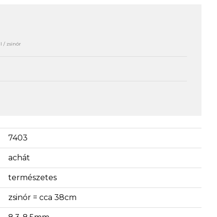
 / zsinór
7403
achát
természetes
zsinór = cca 38cm