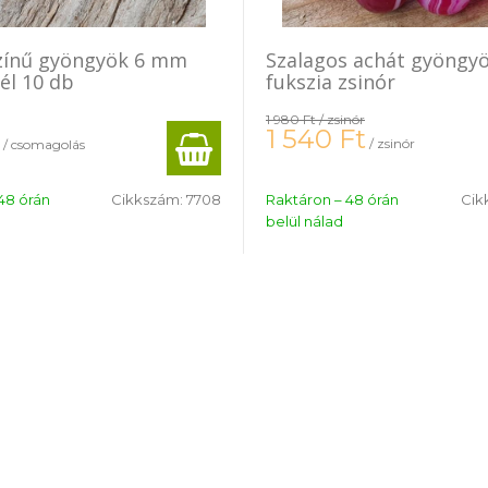
zínű gyöngyök 6 mm
Szalagos achát gyöngy
él 10 db
fukszia zsinór
1 980 Ft
/ zsinór
1 540
Ft
/ zsinór
/ csomagolás
48 órán
Cikkszám:
7708
Raktáron – 48 órán
Cik
belül nálad