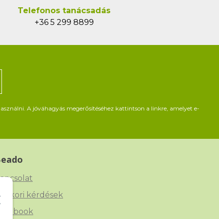
Telefonos tanácsadás
+36 5 299 8899
asználni. A jóváhagyás megerősítéséhez kattintson a linkre, amelyet e-
Beado
apcsolat
yakori kérdések
acebook