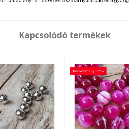
llított darab enyhén eltérhet a színárnyalatban és a gyö
Kapcsolódó termékek
Kedvezmény -22%