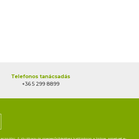
Telefonos tanácsadás
+36 5 299 8899
asználni. A jóváhagyás megerősítéséhez kattintson a linkre, amelyet e-