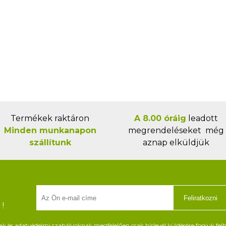
Termékek raktáron
A 8.00 óráig
leadott
Minden munkanapon
megrendeléseket még
szállítunk
aznap elküldjük
Feliratkozni
!
és adatvédelmi szabályoknak megfelelően csak hírlevél küldésére fogjuk felh