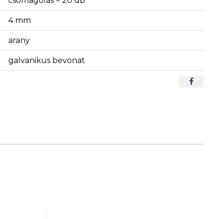
csomagolás = 20 db
4 mm
arany
galvanikus bevonat