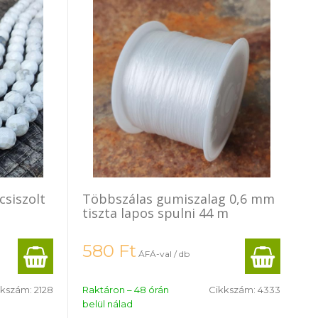
siszolt
Többszálas gumiszalag 0,6 mm
tiszta lapos spulni 44 m
580
Ft
ÁFÁ-val / db
kkszám:
2128
Raktáron – 48 órán
Cikkszám:
4333
belül nálad