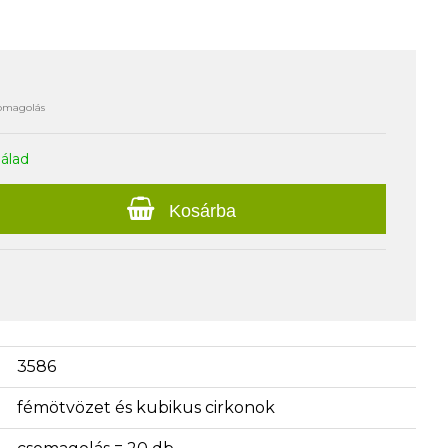
somagolás
nálad
Kosárba
3586
fémötvözet és kubikus cirkonok