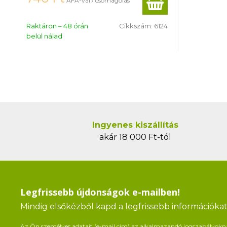
ÁFÁ-val / csomagolás
Raktáron – 48 órán
Cikkszám:
6124
belül nálad
Ingyenes kiszállítás
akár 18 000 Ft-tól
Legfrissebb újdonságok e-mailben!
Mindig elsőkézből kapd a legfrissebb információkat 
Az Ön személyes adatait (e-mail cím) az alkalmazandó jogszabályoknak 