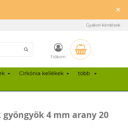
×
Gyakori kérdések
Fiókom
ek
Cirkónia kellékek
több
k gyöngyök 4 mm arany 20