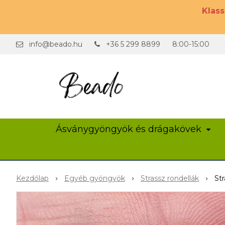
Klas
info@beado.hu
+36 5 299 8899
8:00-15:00
Ásványgyöngyök és drágakövek
Kezdőlap
Egyéb gyöngyök
Strassz rondellák
St