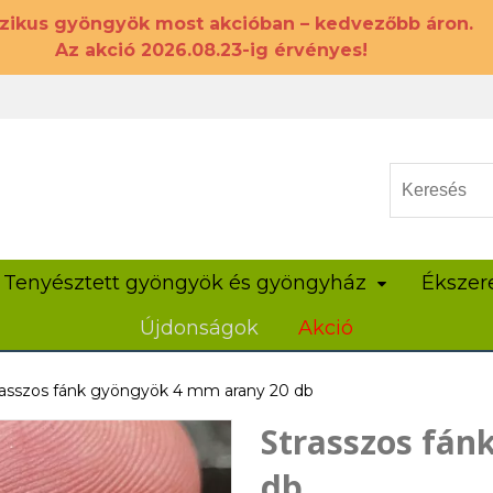
szikus gyöngyök most akcióban – kedvezőbb áron.
Az akció 2026.08.23-ig érvényes!
Tenyésztett gyöngyök és gyöngyház
Ékszer
Újdonságok
Akció
rasszos fánk gyöngyök 4 mm arany 20 db
Strasszos fán
db