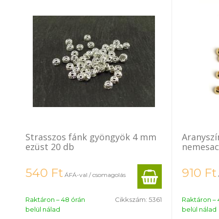
Strasszos fánk gyöngyök 4 mm
Aranysz
ezüst 20 db
nemesac
540
Ft
910
Ft
ÁFÁ-val / csomagolás
Raktáron – 48 órán
Cikkszám:
5361
Raktáron – 
belül nálad
belül nálad