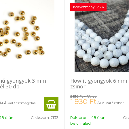
Kedvezmény -23%
ínű gyöngyök 3 mm
Howlit gyöngyök 6 mm c
él 30 db
zsinór
2 510 Ft
ÁFÁ-val
1 930
Ft
ÁFÁ-val / zsinór
ÁFÁ-val / csomagolás
48 órán
Cikkszám:
7133
Raktáron – 48 órán
Ci
belül nálad