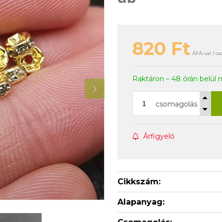
820
Ft
ÁFÁ-val / c
Raktáron – 48 órán belül 
csomagolás
Árfigyelő
Cikkszám:
Alapanyag: