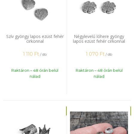
Szív gyöngy lapos ezüst fehér
Négylevelű lóhere gyöngy
cirkonnal
lapos ezüst fehér cirkonnal
1 110
Ft
1 070
Ft
/ db
/ db
Raktáron – 48 órán belül
Raktáron – 48 órán belül
nálad
nálad