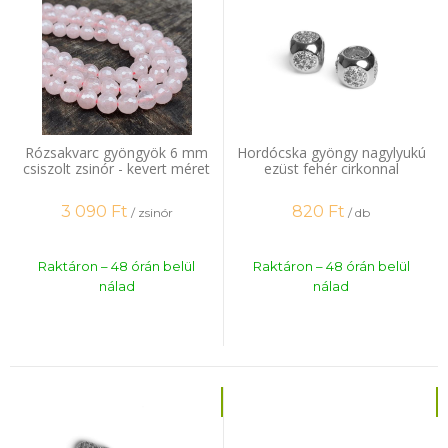
Rózsakvarc gyöngyök 6 mm
Hordócska gyöngy nagylyukú
csiszolt zsinór - kevert méret
ezüst fehér cirkonnal
3 090
Ft
820
Ft
/ zsinór
/ db
Raktáron – 48 órán belül
Raktáron – 48 órán belül
nálad
nálad