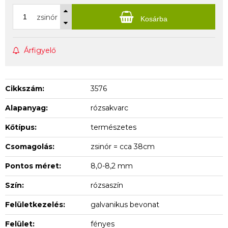
zsinór
Kosárba
Árfigyelő
Cikkszám:
3576
Alapanyag:
rózsakvarc
Kőtípus:
természetes
Csomagolás:
zsinór = cca 38cm
Pontos méret:
8,0-8,2 mm
Szín:
rózsaszín
Felületkezelés:
galvanikus bevonat
Felület:
fényes