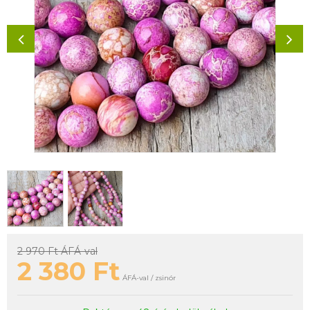
2 970 Ft
ÁFÁ-val
2 380
Ft
ÁFÁ-val / zsinór