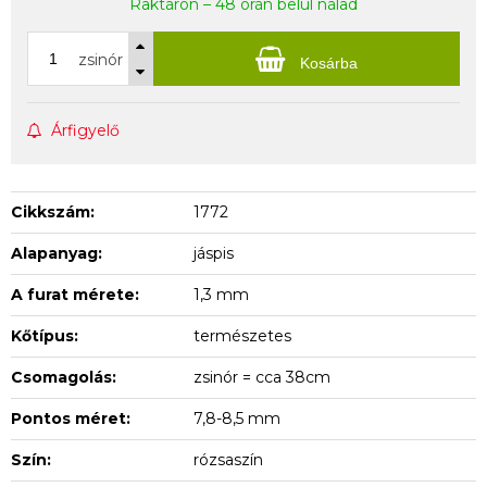
Raktáron – 48 órán belül nálad
zsinór
Kosárba
Árfigyelő
Cikkszám:
1772
Alapanyag:
jáspis
A furat mérete:
1,3 mm
Kőtípus:
természetes
Csomagolás:
zsinór = cca 38cm
Pontos méret:
7,8-8,5 mm
Szín:
rózsaszín