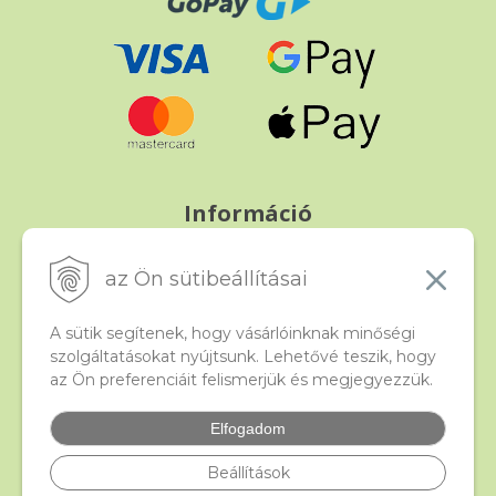
Információ
Fizetés és szállítás
Panasz, árucsere és visszáru
az Ön sütibeállításai
Szerződési feltételek
A személyes adatok védelme
A sütik segítenek, hogy vásárlóinknak minőségi
szolgáltatásokat nyújtsunk. Lehetővé teszik, hogy
az Ön preferenciáit felismerjük és megjegyezzük.
Beado
Kapcsolat
Elfogadom
Gyakori kérdések
Facebook
Beállítások