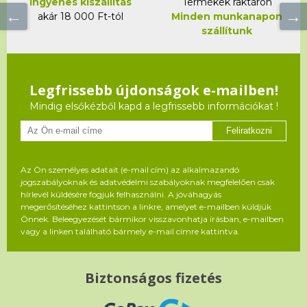
Ingyenes kiszállítás
Termékek raktáron
akár 18 000 Ft-tól
Minden munkanapon
szállítunk
Legfrissebb újdonságok e-mailben!
Mindig elsőkézből kapd a legfrissebb információkat !
Feliratkozni
Az Ön személyes adatait (e-mail cím) az alkalmazandó
jogszabályoknak és adatvédelmi szabályoknak megfelelően csak
hírlevél küldésére fogjuk felhasználni. A jóváhagyás
megerősítéséhez kattintson a linkre, amelyet e-mailben küldjük
Önnek. Beleegyezését bármikor visszavonhatja írásban, e-mailben
vagy a linken található bármely e-mail címre kattintva.
Biztonságos fizetés