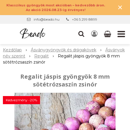
×
Klasszikus gyöngyök most akcióban – kedvezőbb áron.
Az akció 2026.08.23-ig érvényes!
info@beado.hu
+36 5 299 8899
Kezdőlap
Ásványgyöngyök és drágakövek
Ásványok
név szerint
Regalit
Regalit jáspis gyöngyök 8 mm
sötétrózsaszín zsinór
Regalit jáspis gyöngyök 8 mm
sötétrózsaszín zsinór
Kedvezmény -20%