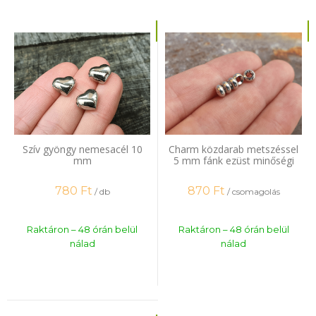
Szív gyöngy nemesacél 10
Charm közdarab metszéssel
mm
5 mm fánk ezüst minőségi
bevonat 20 db
780
Ft
870
Ft
/ db
/ csomagolás
Raktáron – 48 órán belül
Raktáron – 48 órán belül
nálad
nálad