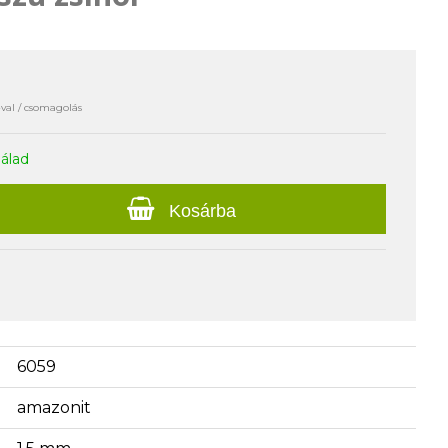
val / csomagolás
nálad
Kosárba
6059
amazonit