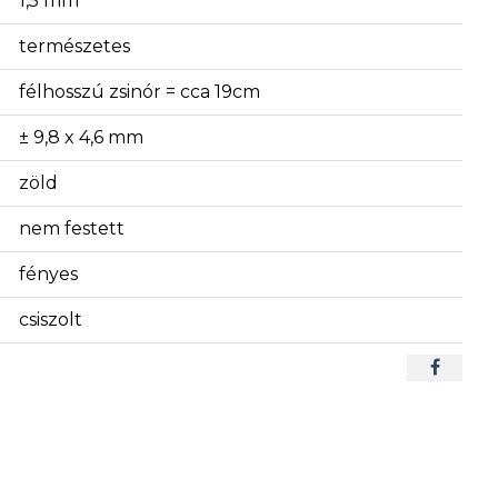
1,5 mm
természetes
félhosszú zsinór = cca 19cm
± 9,8 x 4,6 mm
zöld
nem festett
fényes
csiszolt