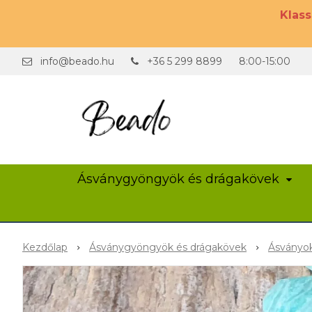
Klas
info@beado.hu
+36 5 299 8899
8:00-15:00
Ásványgyöngyök és drágakövek
Kezdőlap
Ásványgyöngyök és drágakövek
Ásványok