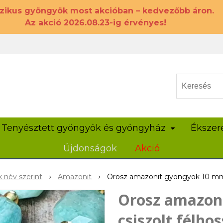
szikus gyöngyök most akcióban – kedvezőbb áron.
Az akció 2026.08.23-ig érvényes!
Tenyésztett gyöngyök és gyöngyház
Ékszer
Újdonságok
Akció
 név szerint
Amazonit
Orosz amazonit gyöngyök 10 mm 
Orosz amazon
csiszolt félho