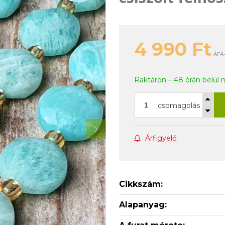
4 990
Ft
ÁFÁ-
Raktáron – 48 órán belül 
csomagolás
Árfigyelő
Cikkszám:
Alapanyag: