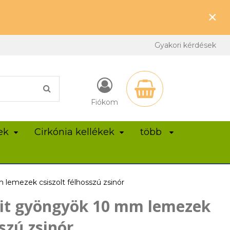
×
Gyakori kérdések
Fiókom
ek
Cirkónia kellékek
több
lemezek csiszolt félhosszú zsinór
it gyöngyök 10 mm lemezek
sszú zsinór