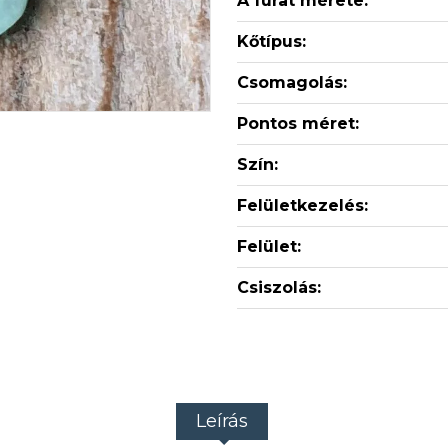
A furat mérete:
Kőtípus:
Csomagolás:
Pontos méret:
Szín:
Felületkezelés:
Felület:
Csiszolás:
Leírás