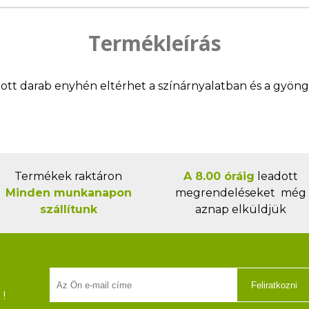
Termékleírás
llított darab enyhén eltérhet a színárnyalatban és a gyö
Termékek raktáron
A 8.00 óráig
leadott
Minden munkanapon
megrendeléseket még
szállítunk
aznap elküldjük
Feliratkozni
!