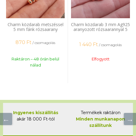
Charm közdarab metszéssel
Charm közdarab 3 mm Ag925
5 mm fánk rózsaarany
aranyozott rózsaarannyal 5
minőségi bevonat 20 db
db
870
Ft
/ csomagolás
1 440
Ft
/ csomagolás
Raktáron – 48 órán belül
Elfogyott
nálad
Ingyenes kiszállítás
Termékek raktáron
akár 18 000 Ft-tól
Minden munkanapon
szállítunk