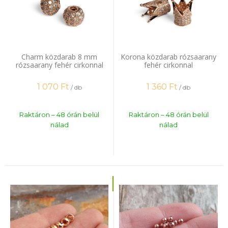
Charm közdarab 8 mm
Korona közdarab rózsaarany
rózsaarany fehér cirkonnal
fehér cirkonnal
1 070
Ft
1 360
Ft
/ db
/ db
Raktáron – 48 órán belül
Raktáron – 48 órán belül
nálad
nálad