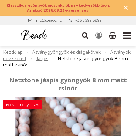
×
Klasszikus gyöngyök most akcióban – kedvezőbb áron.
Az akció 2026.08.23-ig érvényes!
info@beado.hu
+36 5 299 8899
Kezdőlap
Ásványgyöngyök és drágakövek
Ásványok
név szerint
Jáspis
Netstone jáspis gyöngyök 8 mm
matt zsinór
Netstone jáspis gyöngyök 8 mm matt
zsinór
Kedvezmény -40%