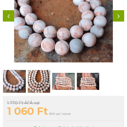
1 770 Ft
ÁFÁ-val
1 060
Ft
ÁFÁ-val / zsinór