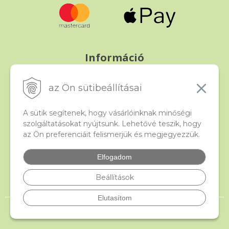
Információ
Fizetés és szállítás
Panasz, árucsere és visszáru
az Ön sütibeállításai
Szerződési feltételek
A személyes adatok védelme
A sütik segítenek, hogy vásárlóinknak minőségi
szolgáltatásokat nyújtsunk. Lehetővé teszik, hogy
az Ön preferenciáit felismerjük és megjegyezzük.
Beado
Kapcsolat
Elfogadom
Gyakori kérdések
Facebook
Beállítások
Elutasítom
© 2026 beado.hu, a gyöngyök webáruháza •
NextShop
&
e-shop Pohoda
Connector
by
NextCom s.r.o.