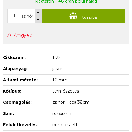
Raktáron – 48 órán belül nálad
zsinór
Kosárba
Árfigyelő
Cikkszám:
1122
Alapanyag:
jáspis
A furat mérete:
1,2 mm
Kőtípus:
természetes
Csomagolás:
zsinór = cca 38cm
Szín:
rózsaszín
Felületkezelés:
nem festett