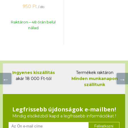
950
Ft
/ db
Raktáron – 48 órán belül
nálad
Ingyenes kiszállítás
Termékek raktáron
akár 18 000 Ft-tól
Minden munkanapon
szállítunk
Legfrissebb újdonságok e-mailben!
Mindig elsőkézből kapd a legfrissebb információkat !
Feliratkozni