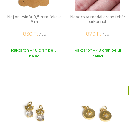
Nejlon zsinór 0,5 mm fekete
Napocska medál arany fehér
9 m
cirkonnal
830
Ft
870
Ft
/ db
/ db
Raktáron – 48 órán belül
Raktáron – 48 órán belül
nálad
nálad