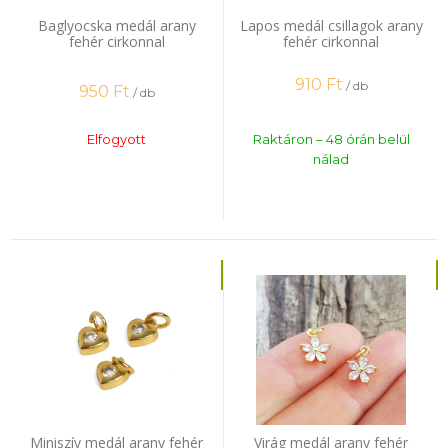
Baglyocska medál arany
Lapos medál csillagok arany
fehér cirkonnal
fehér cirkonnal
910
Ft
/ db
950
Ft
/ db
Elfogyott
Raktáron – 48 órán belül
nálad
Miniszív medál arany fehér
Virág medál arany fehér