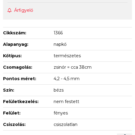
Árfigyelő
Cikkszám:
1366
Alapanyag:
napkő
Kőtípus:
természetes
Csomagolás:
zsinór = cca 38cm
Pontos méret:
4,2 - 4,5 mm
Szín:
bézs
Felületkezelés:
nem festett
Felület:
fényes
Csiszolás:
csiszolatlan