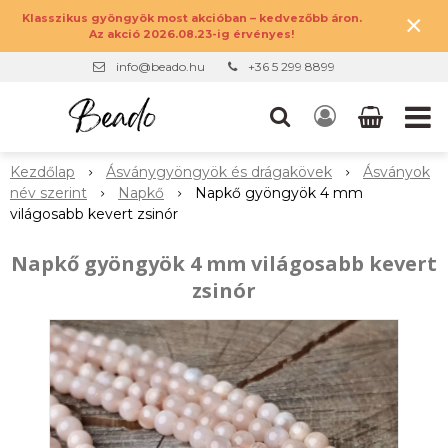
×
Klasszikus gyöngyök most akcióban – kedvezőbb áron.
Az akció 2026.08.23-ig érvényes!
info@beado.hu
+36 5 299 8899
Kezdőlap
Ásványgyöngyök és drágakövek
Ásványok
név szerint
Napkő
Napkő gyöngyök 4 mm
világosabb kevert zsinór
Napkő gyöngyök 4 mm világosabb kevert
zsinór