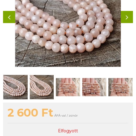
2 600
Ft
ÁFÁ-val / zsinór
Elfogyott