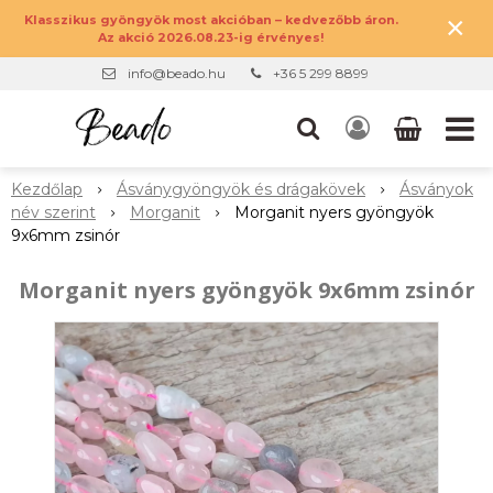
×
Klasszikus gyöngyök most akcióban – kedvezőbb áron.
Az akció 2026.08.23-ig érvényes!
info@beado.hu
+36 5 299 8899
Kezdőlap
Ásványgyöngyök és drágakövek
Ásványok
név szerint
Morganit
Morganit nyers gyöngyök
9x6mm zsinór
Morganit nyers gyöngyök 9x6mm zsinór