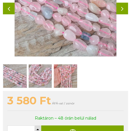
3 580
Ft
ÁFÁ-val / zsinór
Raktáron – 48 órán belül nálad