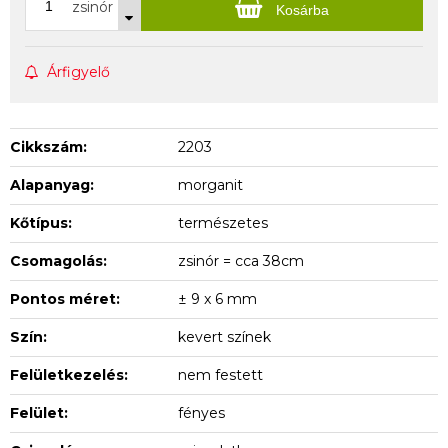
zsinór
Kosárba
Árfigyelő
Cikkszám:
2203
Alapanyag:
morganit
Kőtípus:
természetes
Csomagolás:
zsinór = cca 38cm
Pontos méret:
± 9 x 6 mm
Szín:
kevert színek
Felületkezelés:
nem festett
Felület:
fényes