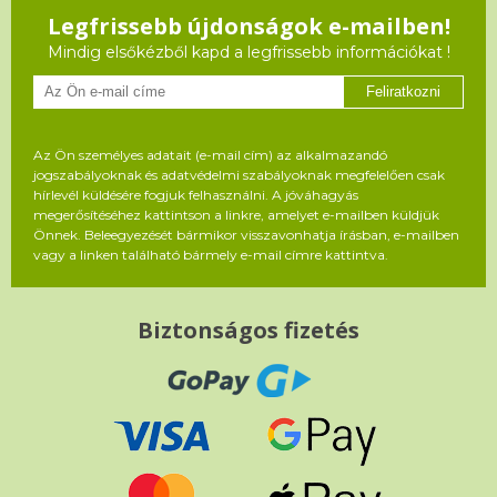
Legfrissebb újdonságok e-mailben!
Mindig elsőkézből kapd a legfrissebb információkat !
Feliratkozni
Az Ön személyes adatait (e-mail cím) az alkalmazandó
jogszabályoknak és adatvédelmi szabályoknak megfelelően csak
hírlevél küldésére fogjuk felhasználni. A jóváhagyás
megerősítéséhez kattintson a linkre, amelyet e-mailben küldjük
Önnek. Beleegyezését bármikor visszavonhatja írásban, e-mailben
vagy a linken található bármely e-mail címre kattintva.
Biztonságos fizetés