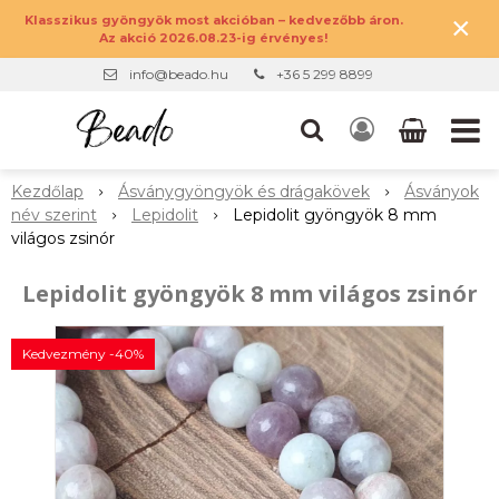
×
Klasszikus gyöngyök most akcióban – kedvezőbb áron.
Az akció 2026.08.23-ig érvényes!
info@beado.hu
+36 5 299 8899
Kezdőlap
Ásványgyöngyök és drágakövek
Ásványok
név szerint
Lepidolit
Lepidolit gyöngyök 8 mm
világos zsinór
Lepidolit gyöngyök 8 mm világos zsinór
Kedvezmény -40%