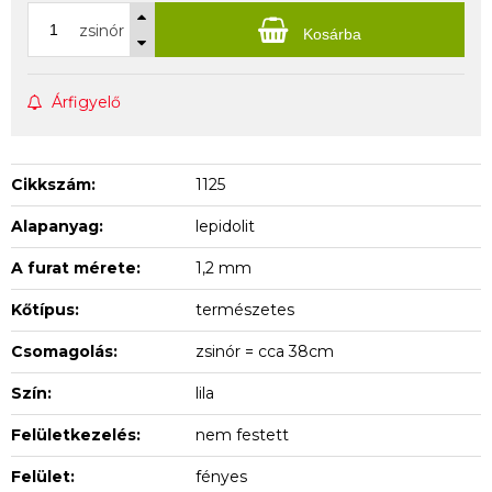
zsinór
Kosárba
Árfigyelő
Cikkszám:
1125
Alapanyag:
lepidolit
A furat mérete:
1,2 mm
Kőtípus:
természetes
Csomagolás:
zsinór = cca 38cm
Szín:
lila
Felületkezelés:
nem festett
Felület:
fényes