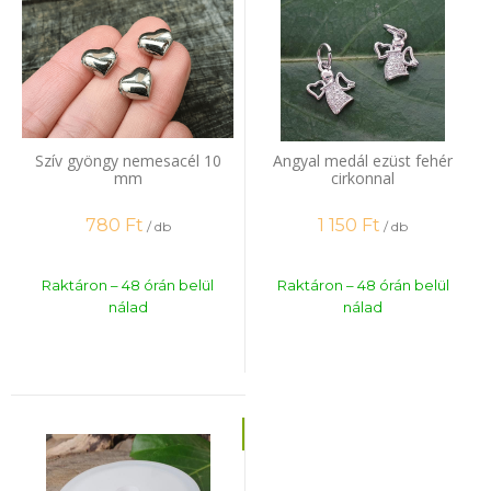
Szív gyöngy nemesacél 10
Angyal medál ezüst fehér
mm
cirkonnal
780
Ft
1 150
Ft
/ db
/ db
Raktáron – 48 órán belül
Raktáron – 48 órán belül
nálad
nálad