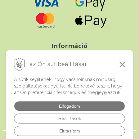
Információ
Fizetés és szállítás
Panasz, árucsere és visszáru
az Ön sütibeállításai
Szerződési feltételek
A személyes adatok védelme
A sütik segítenek, hogy vásárlóinknak minőségi
szolgáltatásokat nyújtsunk. Lehetővé teszik, hogy
az Ön preferenciáit felismerjük és megjegyezzük.
Beado
Kapcsolat
Elfogadom
Gyakori kérdések
Facebook
Beállítások
Elutasítom
© 2026 beado.hu, a gyöngyök webáruháza •
NextShop
&
e-shop Pohoda