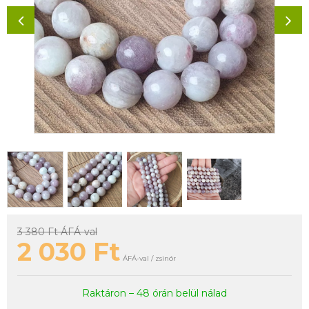
3 380 Ft
ÁFÁ-val
2 030
Ft
ÁFÁ-val / zsinór
Raktáron – 48 órán belül nálad