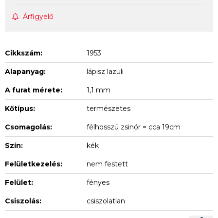
Árfigyelő
Cikkszám:
1953
Alapanyag:
lápisz lazuli
A furat mérete:
1,1 mm
Kőtípus:
természetes
Csomagolás:
félhosszú zsinór = cca 19cm
Szín:
kék
Felületkezelés:
nem festett
Felület:
fényes
Csiszolás:
csiszolatlan