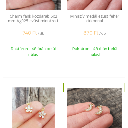
Charm fánk közdarab 5x2
Miniszív medál ezüst fehér
mm Ag925 ezüst mintázott
cirkonnal
740
Ft
870
Ft
/ db
/ db
Raktáron – 48 órán belül
Raktáron – 48 órán belül
nálad
nálad