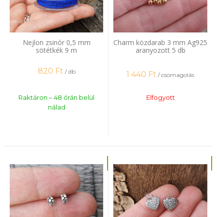
Nejlon zsinór 0,5 mm
Charm közdarab 3 mm Ag925
sötétkék 9 m
aranyozott 5 db
820
Ft
/ db
1 440
Ft
/ csomagolás
Raktáron – 48 órán belül
Elfogyott
nálad