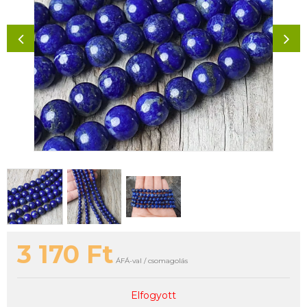
3 170
Ft
ÁFÁ-val / csomagolás
Elfogyott