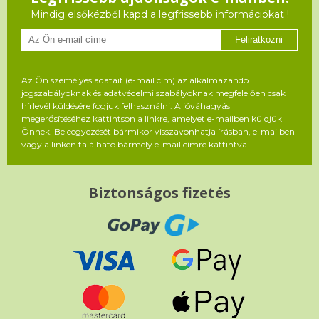
Mindig elsőkézből kapd a legfrissebb információkat !
Feliratkozni
Az Ön személyes adatait (e-mail cím) az alkalmazandó
jogszabályoknak és adatvédelmi szabályoknak megfelelően csak
hírlevél küldésére fogjuk felhasználni. A jóváhagyás
megerősítéséhez kattintson a linkre, amelyet e-mailben küldjük
Önnek. Beleegyezését bármikor visszavonhatja írásban, e-mailben
vagy a linken található bármely e-mail címre kattintva.
Biztonságos fizetés