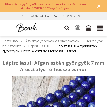
×
Klasszikus gyöngyök most akcióban – kedvezőbb áron.
Az akció 2026.08.23-ig érvényes!
info@beado.hu
+36 5 299 8899
Kezdőlap
Ásványgyöngyök és drágakövek
Ásványok
név szerint
Lápisz Lazuli
Lápisz lazuli Afganisztán
gyöngyök 7 mm A-osztályú félhosszú zsinór
Lápisz lazuli Afganisztán gyöngyök 7 mm
A-osztályú félhosszú zsinór