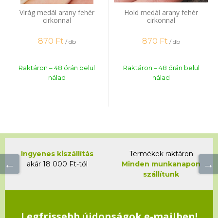
Virág medál arany fehér
Hold medál arany fehér
cirkonnal
cirkonnal
870
Ft
870
Ft
/ db
/ db
Raktáron – 48 órán belül
Raktáron – 48 órán belül
nálad
nálad
Ingyenes kiszállítás
Termékek raktáron
akár 18 000 Ft-tól
Minden munkanapon
szállítunk
Legfrissebb újdonságok e-mailben!