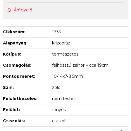
Árfigyelő
Cikkszám:
1735
Alapanyag:
krizopráz
Kőtípus:
természetes
Csomagolás:
félhosszú zsinór = cca 19cm
Pontos méret:
10-14x7-8,5mm
Szín:
zöld
Felületkezelés:
nem festett
Felület:
fényes
Csiszolás:
csiszolt