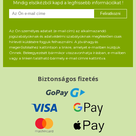
Mindig elsőkézből kapd a legfrissebb információkat !
Feliratkozni
Az Ön személyes adatait (e-mail cím) az alkalmazandó
jogszabályoknak és adatvédelmi szabályoknak megfelelően csak
hírlevél küldésére fogjuk felhasználni. A jóváhagyás
megerősítéséhez kattintson a linkre, amelyet e-mailben küldjük
Önnek. Beleegyezését bármikor visszavonhatja írásban, e-mailben
vagy a linken található bármely e-mail címre kattintva.
Biztonságos fizetés