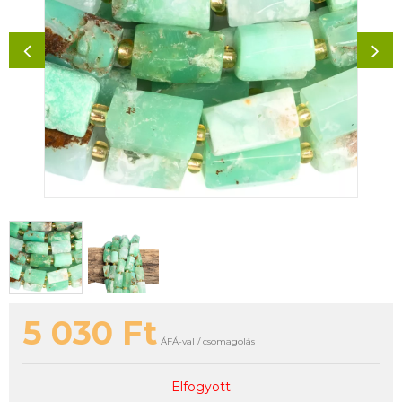
5 030
Ft
ÁFÁ-val / csomagolás
Elfogyott