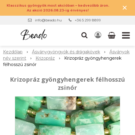
×
Klasszikus gyöngyök most akcióban – kedvezőbb áron.
Az akció 2026.08.23-ig érvényes!
info@beado.hu
+36 5 299 8899
Kezdőlap
Ásványgyöngyök és drágakövek
Ásványok
név szerint
Krizopráz
Krizopráz gyöngyhengerek
félhosszú zsinór
Krizopráz gyöngyhengerek félhosszú
zsinór