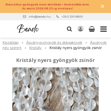
×
Klasszikus gyöngyök most akcióban – kedvezőbb áron.
Az akció 2026.08.23-ig érvényes!
info@beado.hu
+36 5 299 8899
Kezdőlap
Ásványgyöngyök és drágakövek
Ásványok
név szerint
Kristály
Kristály nyers gyöngyök zsinór
Kristály nyers gyöngyök zsinór