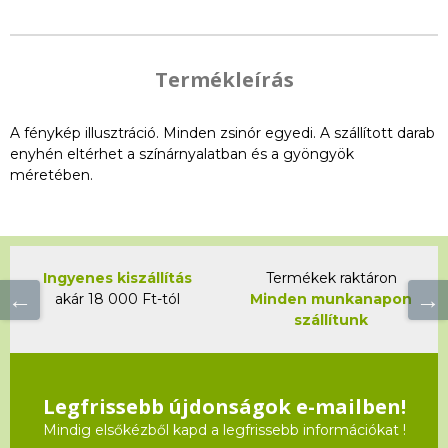
Termékleírás
A fénykép illusztráció. Minden zsinór egyedi. A szállított darab
enyhén eltérhet a színárnyalatban és a gyöngyök
méretében.
Ingyenes kiszállítás
Termékek raktáron
akár 18 000 Ft-tól
Minden munkanapon
szállítunk
Legfrissebb újdonságok e-mailben!
Mindig elsőkézből kapd a legfrissebb információkat !