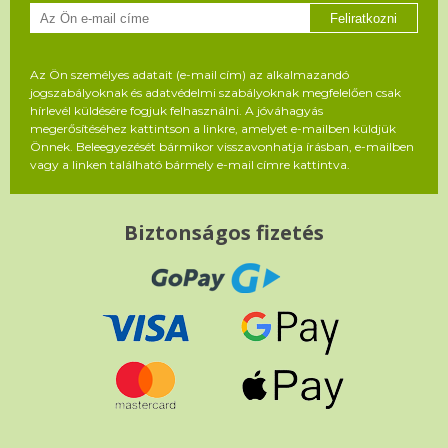
Feliratkozni
Az Ön személyes adatait (e-mail cím) az alkalmazandó
jogszabályoknak és adatvédelmi szabályoknak megfelelően csak
hírlevél küldésére fogjuk felhasználni. A jóváhagyás
megerősítéséhez kattintson a linkre, amelyet e-mailben küldjük
Önnek. Beleegyezését bármikor visszavonhatja írásban, e-mailben
vagy a linken található bármely e-mail címre kattintva.
Biztonságos fizetés