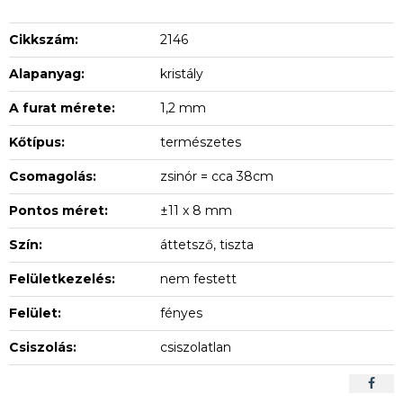
Cikkszám:
2146
Alapanyag:
kristály
A furat mérete:
1,2 mm
Kőtípus:
természetes
Csomagolás:
zsinór = cca 38cm
Pontos méret:
±11 x 8 mm
Szín:
áttetsző, tiszta
Felületkezelés:
nem festett
Felület:
fényes
Csiszolás:
csiszolatlan