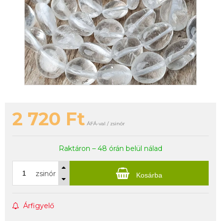
2 720
Ft
ÁFÁ-val / zsinór
Raktáron – 48 órán belül nálad
zsinór
Kosárba
Árfigyelő