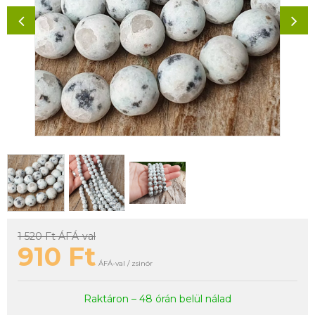
1 520 Ft
ÁFÁ-val
910
Ft
ÁFÁ-val / zsinór
Raktáron – 48 órán belül nálad