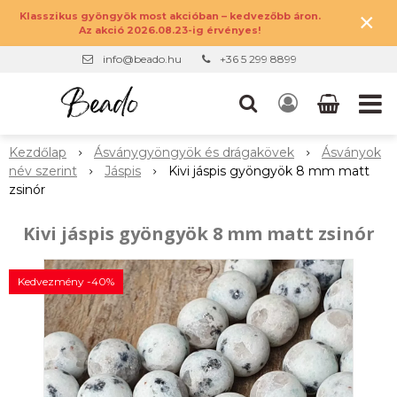
×
Klasszikus gyöngyök most akcióban – kedvezőbb áron.
Az akció 2026.08.23-ig érvényes!
info@beado.hu
+36 5 299 8899
Kezdőlap
Ásványgyöngyök és drágakövek
Ásványok
név szerint
Jáspis
Kivi jáspis gyöngyök 8 mm matt
zsinór
Kivi jáspis gyöngyök 8 mm matt zsinór
Kedvezmény -40%