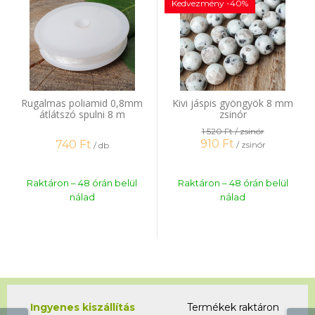
Kedvezmény -40%
Rugalmas poliamid 0,8mm
Kivi jáspis gyöngyök 8 mm
átlátszó spulni 8 m
zsinór
1 520 Ft
/ zsinór
910
Ft
740
Ft
/ zsinór
/ db
Raktáron – 48 órán belül
Raktáron – 48 órán belül
nálad
nálad
Ingyenes kiszállítás
Termékek raktáron