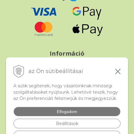
Információ
Fizetés és szállítás
Panasz, árucsere és visszáru
az Ön sütibeállításai
Szerződési feltételek
A személyes adatok védelme
A sütik segítenek, hogy vásárlóinknak minőségi
szolgáltatásokat nyújtsunk. Lehetővé teszik, hogy
az Ön preferenciáit felismerjük és megjegyezzük.
Beado
Kapcsolat
Elfogadom
Gyakori kérdések
Facebook
Beállítások