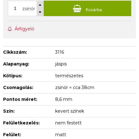
zsinór
Kosárba
Árfigyelő
Cikkszám:
3116
Alapanyag:
jáspis
Kőtípus:
természetes
Csomagolás:
zsinór = cca 38cm
Pontos méret:
8,6 mm
Szín:
kevert színek
Felületkezelés:
nem festett
Felület:
matt