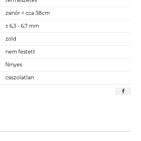
természetes
zsinór = cca 38cm
± 6,3 - 6,7 mm
zöld
nem festett
fényes
csiszolatlan