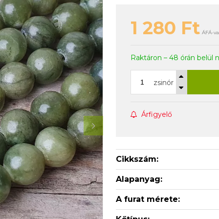
1 280
Ft
ÁFÁ-val
Raktáron – 48 órán belül 
zsinór
Árfigyelő
Cikkszám:
Alapanyag:
A furat mérete: