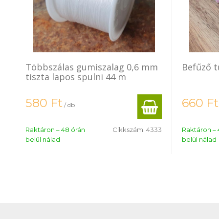
Többszálas gumiszalag 0,6 mm
Befűző t
tiszta lapos spulni 44 m
580
Ft
660
Ft
/ db
Raktáron – 48 órán
Cikkszám:
4333
Raktáron – 
belül nálad
belül nálad