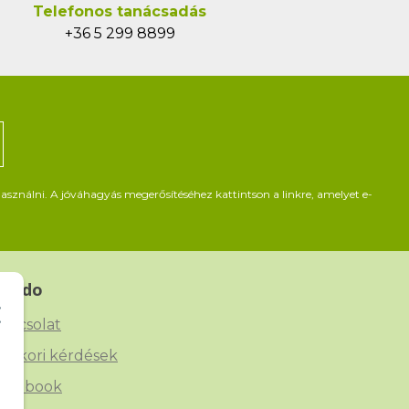
Telefonos tanácsadás
+36 5 299 8899
asználni. A jóváhagyás megerősítéséhez kattintson a linkre, amelyet e-
Beado
apcsolat
yakori kérdések
acebook