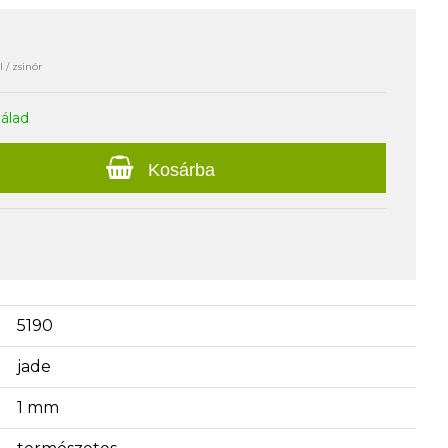
 / zsinór
nálad
Kosárba
5190
jade
1 mm