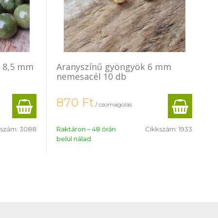
k 8,5 mm
Aranyszínű gyöngyök 6 mm
nemesacél 10 db
870
Ft
/ csomagolás
kszám:
3088
Raktáron – 48 órán
Cikkszám:
1933
belül nálad