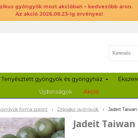
szikus gyöngyök most akcióban – kedvezőbb áron.
Az akció 2026.08.23-ig érvényes!
Tenyésztett gyöngyök és gyöngyház
Ékszer
Újdonságok
Akció
öngyök forma szerint
Drágakő gyöngyök
Jadeit Taiwa
Jadeit Taiwan