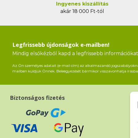
Ingyenes kiszállítás
akár 18 000 Ft-tól
Legfrissebb újdonságok e-mailben!
Mindig elsőkézből kapd a legfrissebb információkat 
Az Ön személyes adatait (e-mail cím) az alkalmazandó jogszabályoknak 
mailben küldjük Önnek. Beleegyezését bármikor visszavonhatja írásban
Biztonságos fizetés