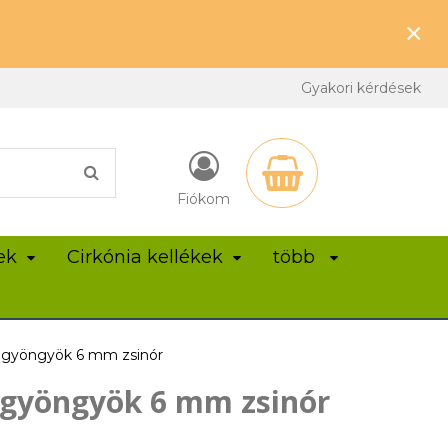
×
Gyakori kérdések
Fiókom
ek
Cirkónia kellékek
több
n gyöngyök 6 mm zsinór
 gyöngyök 6 mm zsinór