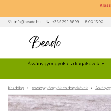
Klas
info@beado.hu
+36 5 299 8899
8:00-15:00
Ásványgyöngyök és drágakövek
Kezdőlap
Ásványgyöngyök és drágakövek
Ásványgy