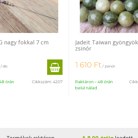
ű nagy fokkal 7 cm
Jadeit Taiwan gyöngyö
zsinór
1 610
Ft
/ db
/ zsinór
48 órán
Cikkszám:
4207
Raktáron – 48 órán
Cik
belül nálad