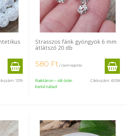
ntetikus
Strasszos fánk gyöngyök 6 mm
átlátszó 20 db
580
Ft
/ csomagolás
kkszám:
1319
Raktáron – 48 órán
Cikkszám:
6138
belül nálad