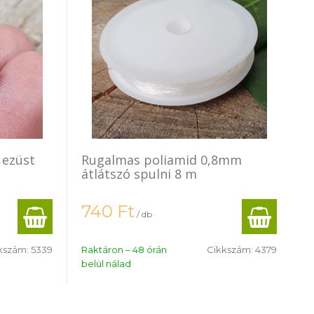
 ezüst
Rugalmas poliamid 0,8mm
átlátszó spulni 8 m
740
Ft
/ db
kszám:
5339
Raktáron – 48 órán
Cikkszám:
4379
belül nálad