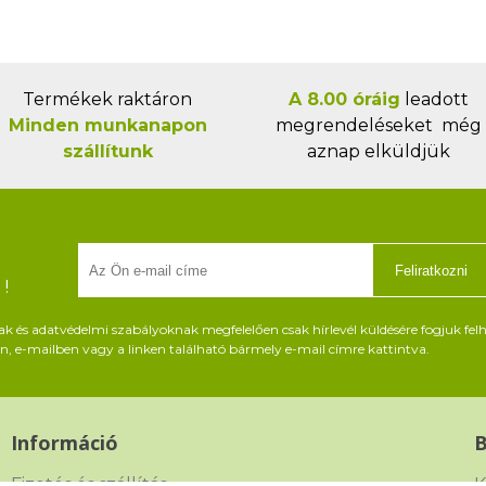
Termékek raktáron
A 8.00 óráig
leadott
Minden munkanapon
megrendeléseket még
szállítunk
aznap elküldjük
Feliratkozni
!
és adatvédelmi szabályoknak megfelelően csak hírlevél küldésére fogjuk felh
, e-mailben vagy a linken található bármely e-mail címre kattintva.
Információ
Fizetés és szállítás
K