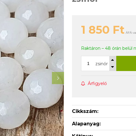
1 850
Ft
ÁFÁ-val
Raktáron – 48 órán belül 
zsinór
Árfigyelő
Cikkszám:
Alapanyag: