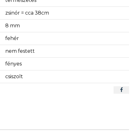
természetes
zsinór = cca 38cm
8 mm
fehér
nem festett
fényes
csiszolt