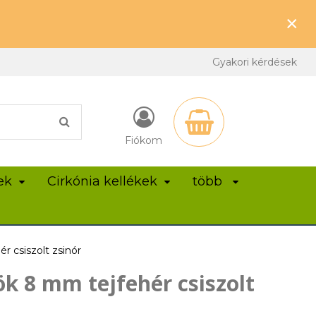
×
Gyakori kérdések
Fiókom
ek
Cirkónia kellékek
több
 csiszolt zsinór
k 8 mm tejfehér csiszolt