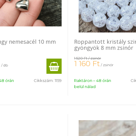
öngy nemesacél 10 mm
Roppantott kristály szi
gyöngyök 8 mm zsinór
1 520 Ft
/ zsinór
1 160
Ft
t
/ zsinór
/ db
48 órán
Cikkszám:
1159
Raktáron – 48 órán
Ci
belül nálad