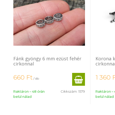
Fánk gyöngy 6 mm ezüst fehér
Korona k
cirkonnal
cirkonna
660
Ft
1 360
/ db
Raktáron – 48 órán
Cikkszám:
1579
Raktáron – 
belül nálad
belül nálad