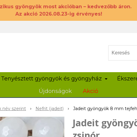
szikus gyöngyök most akcióban – kedvezőbb áron.
Az akció 2026.08.23-ig érvényes!
Tenyésztett gyöngyök és gyöngyház
Ékszer
Újdonságok
Akció
 név szerint
Nefrit (jadeit)
Jadeit gyöngyök 8 mm tejfehér
Jadeit gyöngyö
zsinór