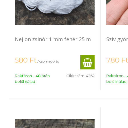
Nejlon zsinór 1 mm fehér 25 m
Szív gy
580
Ft
780
F
/ csomagolás
Raktáron – 48 órán
Cikkszám:
4262
Raktáron – 
belül nálad
belül nálad