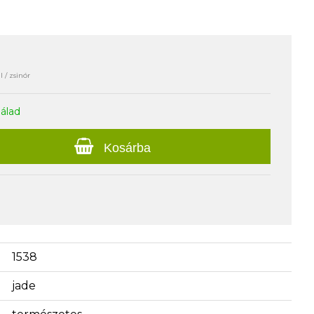
 / zsinór
nálad
Kosárba
1538
jade