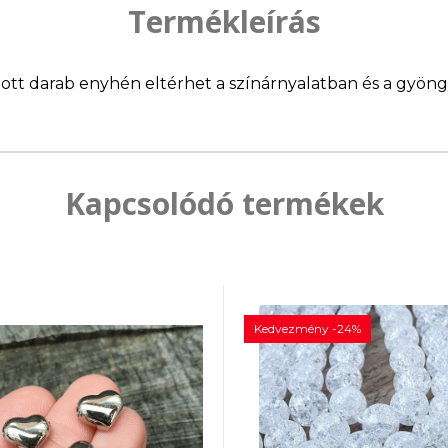
Termékleírás
llított darab enyhén eltérhet a színárnyalatban és a gyö
Kapcsolódó termékek
Kedvezmény -24%