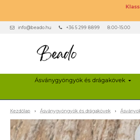
Klas
info@beado.hu
+36 5 299 8899
8:00-15:00
Ásványgyöngyök és drágakövek
Kezdőlap
Ásványgyöngyök és drágakövek
Ásványok