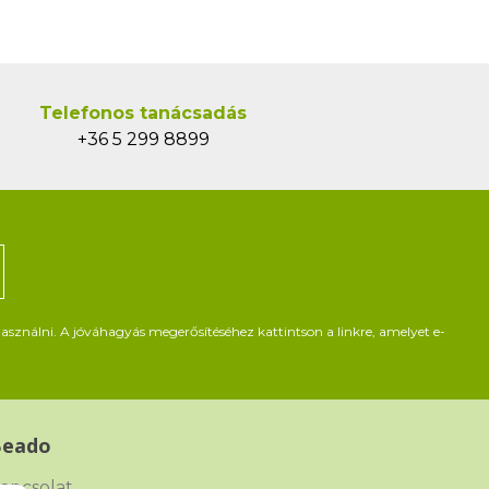
Telefonos tanácsadás
+36 5 299 8899
asználni. A jóváhagyás megerősítéséhez kattintson a linkre, amelyet e-
Beado
apcsolat