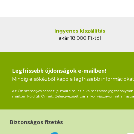
Ingyenes kiszállítás
akár 18 000 Ft-tól
Legfrissebb újdonságok e-mailben!
Mindig elsőkézből kapd a legfrissebb információkat 
Az Ön személyes adatait (e-mail cím) az alkalmazandó jogszabályoknak 
mailben küldjük Önnek. Beleegyezését bármikor visszavonhatja írásban
Biztonságos fizetés