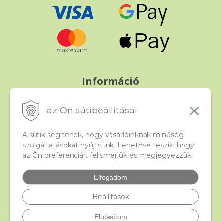
Információ
Fizetés és szállítás
Panasz, árucsere és visszáru
az Ön sütibeállításai
Szerződési feltételek
A személyes adatok védelme
A sütik segítenek, hogy vásárlóinknak minőségi
szolgáltatásokat nyújtsunk. Lehetővé teszik, hogy
az Ön preferenciáit felismerjük és megjegyezzük.
Beado
Kapcsolat
Elfogadom
Gyakori kérdések
Facebook
Beállítások
Elutasítom