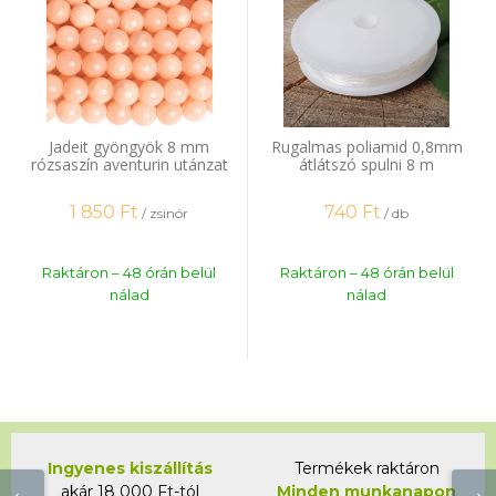
Jadeit gyöngyök 8 mm
Rugalmas poliamid 0,8mm
rózsaszín aventurin utánzat
átlátszó spulni 8 m
zsinór
1 850
Ft
740
Ft
/ zsinór
/ db
Raktáron – 48 órán belül
Raktáron – 48 órán belül
nálad
nálad
Ingyenes kiszállítás
Termékek raktáron
akár 18 000 Ft-tól
Minden munkanapon