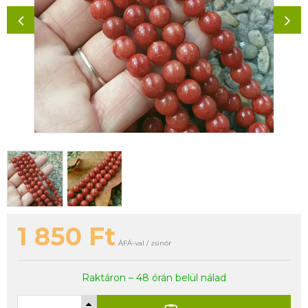
1 850
Ft
ÁFÁ-val / zsinór
Raktáron – 48 órán belül nálad