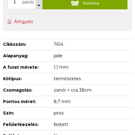
zsinór
Kosárba
Árfigyelő
Cikkszám:
7614
Alapanyag:
jade
A furat mérete:
1,1 mm
Kőtípus:
természetes
Csomagolás:
zsinór = cca 38cm
Pontos méret:
8,7 mm
Szín:
piros
Felületkezelés:
festett