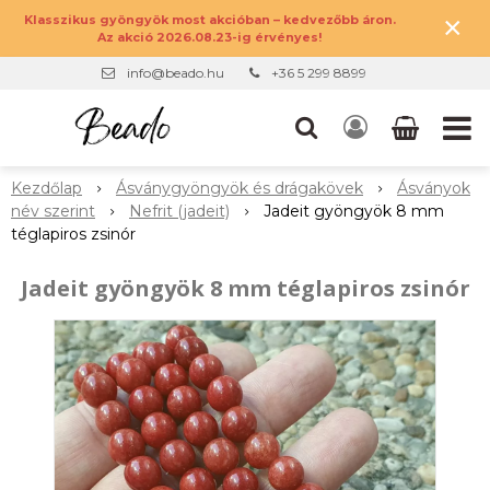
×
Klasszikus gyöngyök most akcióban – kedvezőbb áron.
Az akció 2026.08.23-ig érvényes!
info@beado.hu
+36 5 299 8899
Kezdőlap
Ásványgyöngyök és drágakövek
Ásványok
név szerint
Nefrit (jadeit)
Jadeit gyöngyök 8 mm
téglapiros zsinór
Jadeit gyöngyök 8 mm téglapiros zsinór