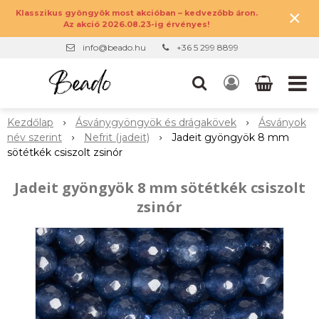
×
Klasszikus gyöngyök most akcióban – kedvezőbb áron.
Az akció 2026.08.23-ig érvényes!
info@beado.hu
+36 5 299 8899
Kezdőlap
Ásványgyöngyök és drágakövek
Ásványok
név szerint
Nefrit (jadeit)
Jadeit gyöngyök 8 mm
sötétkék csiszolt zsinór
Jadeit gyöngyök 8 mm sötétkék csiszolt
zsinór