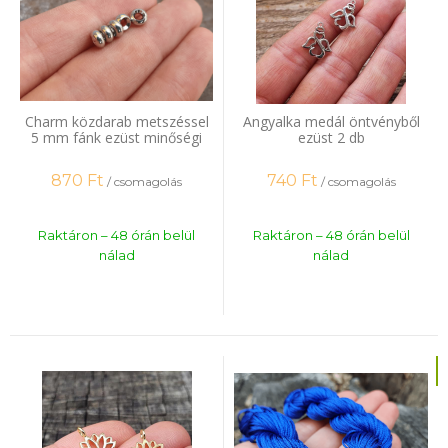
Charm közdarab metszéssel
Angyalka medál öntvényből
5 mm fánk ezüst minőségi
ezüst 2 db
bevonat 20 db
870
Ft
740
Ft
/ csomagolás
/ csomagolás
Raktáron – 48 órán belül
Raktáron – 48 órán belül
nálad
nálad