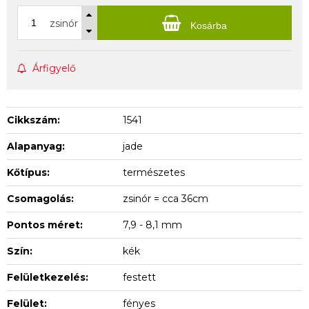
zsinór
Kosárba
Árfigyelő
Cikkszám:
1541
Alapanyag:
jade
Kőtípus:
természetes
Csomagolás:
zsinór = cca 36cm
Pontos méret:
7,9 - 8,1 mm
Szín:
kék
Felületkezelés:
festett
Felület:
fényes