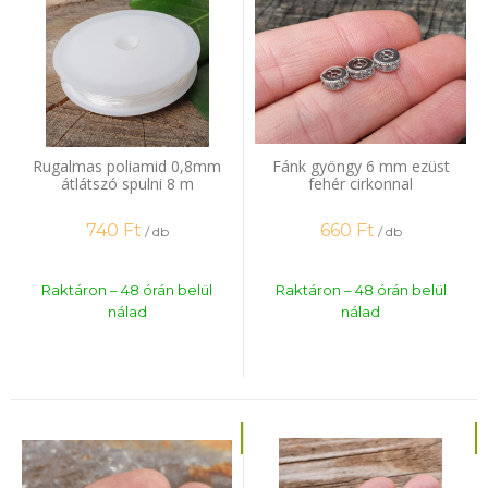
Rugalmas poliamid 0,8mm
Fánk gyöngy 6 mm ezüst
átlátszó spulni 8 m
fehér cirkonnal
740
Ft
660
Ft
/ db
/ db
Raktáron – 48 órán belül
Raktáron – 48 órán belül
nálad
nálad