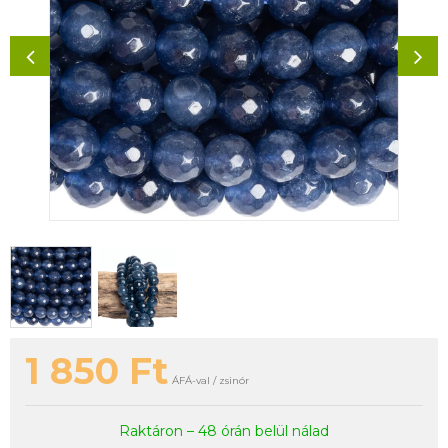
1 850
Ft
ÁFÁ-val / zsinór
Raktáron – 48 órán belül nálad