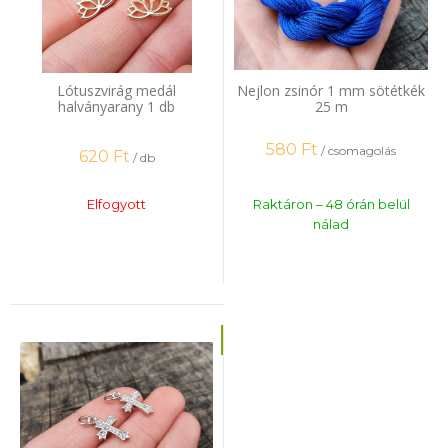
Lótuszvirág medál
Nejlon zsinór 1 mm sötétkék
halványarany 1 db
25 m
580
Ft
/ csomagolás
620
Ft
/ db
Elfogyott
Raktáron – 48 órán belül
nálad