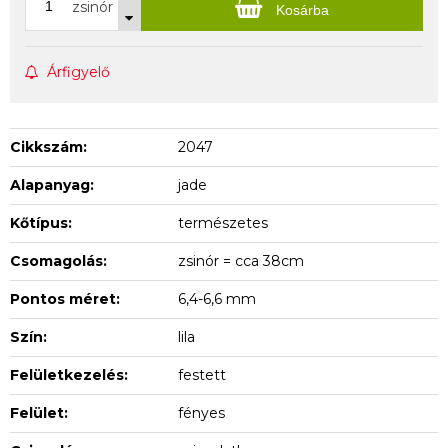
zsinór
Kosárba
Árfigyelő
Cikkszám:
2047
Alapanyag:
jade
Kőtípus:
természetes
Csomagolás:
zsinór = cca 38cm
Pontos méret:
6,4-6,6 mm
Szín:
lila
Felületkezelés:
festett
Felület:
fényes