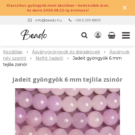
×
Klasszikus gyöngyök most akcióban – kedvezőbb áron.
Az akció 2026.08.23-ig érvényes!
info@beado.hu
+36 5 299 8899
Kezdőlap
Ásványgyöngyök és drágakövek
Ásványok
név szerint
Nefrit (jadeit)
Jadeit gyöngyök 6 mm
tejlila zsinór
Jadeit gyöngyök 6 mm tejlila zsinór