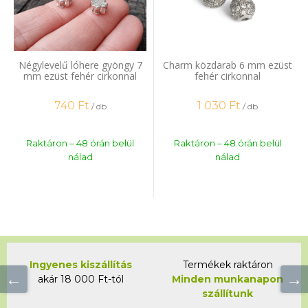
Négylevelű lóhere gyöngy 7
Charm közdarab 6 mm ezüst
mm ezüst fehér cirkonnal
fehér cirkonnal
740
Ft
1 030
Ft
/ db
/ db
Raktáron – 48 órán belül
Raktáron – 48 órán belül
nálad
nálad
Ingyenes kiszállítás
Termékek raktáron
akár 18 000 Ft-tól
Minden munkanapon
szállítunk