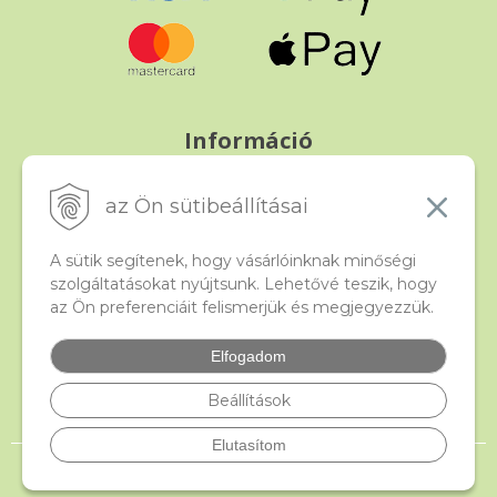
Információ
Fizetés és szállítás
Panasz, árucsere és visszáru
az Ön sütibeállításai
Szerződési feltételek
A személyes adatok védelme
A sütik segítenek, hogy vásárlóinknak minőségi
szolgáltatásokat nyújtsunk. Lehetővé teszik, hogy
az Ön preferenciáit felismerjük és megjegyezzük.
Beado
Kapcsolat
Elfogadom
Gyakori kérdések
Facebook
Beállítások
Elutasítom
© 2026 beado.hu, a gyöngyök webáruháza •
NextShop
&
e-shop Pohoda
Connector
by
NextCom s.r.o.