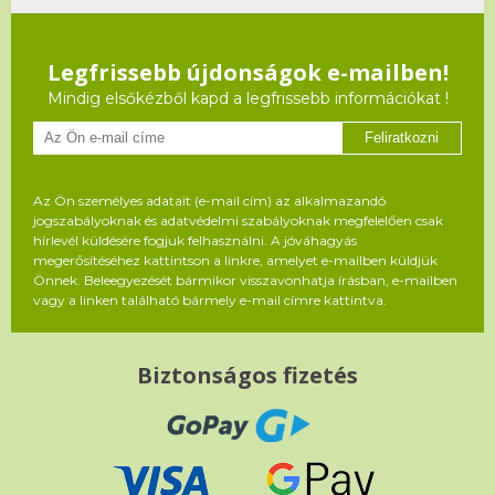
Legfrissebb újdonságok e-mailben!
Mindig elsőkézből kapd a legfrissebb információkat !
Feliratkozni
Az Ön személyes adatait (e-mail cím) az alkalmazandó
jogszabályoknak és adatvédelmi szabályoknak megfelelően csak
hírlevél küldésére fogjuk felhasználni. A jóváhagyás
megerősítéséhez kattintson a linkre, amelyet e-mailben küldjük
Önnek. Beleegyezését bármikor visszavonhatja írásban, e-mailben
vagy a linken található bármely e-mail címre kattintva.
Biztonságos fizetés