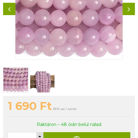
1 690
Ft
ÁFÁ-val / zsinór
Raktáron – 48 órán belül nálad