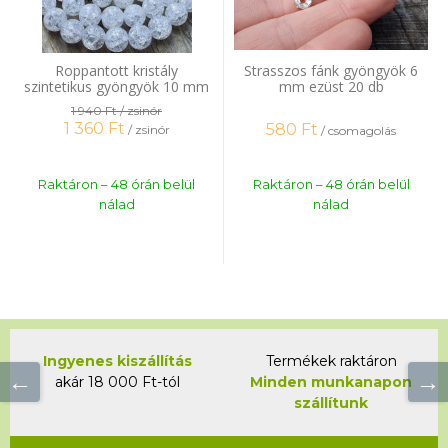
Roppantott kristály
Strasszos fánk gyöngyök 6
szintetikus gyöngyök 10 mm
mm ezüst 20 db
zsinór
1 940 Ft
/ zsinór
1 360
Ft
580
Ft
/ zsinór
/ csomagolás
Raktáron – 48 órán belül
Raktáron – 48 órán belül
nálad
nálad
Ingyenes kiszállítás
Termékek raktáron
akár 18 000 Ft-tól
Minden munkanapon
szállítunk