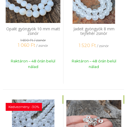
Opalit gyöngyök 10 mm matt
Jadeit gyöngyök 8 mm
zsinór
tejfehér zsinór
1 690 Ft
/ zsinór
1 060
Ft
1 520
Ft
/ zsinór
/ zsinór
Raktáron – 48 órán belül
Raktáron – 48 órán belül
nálad
nálad
Kedvezmény -30%