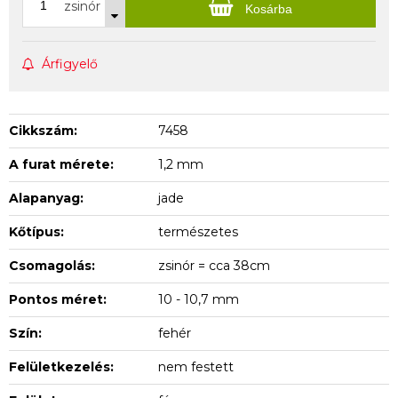
zsinór
Kosárba
Árfigyelő
Cikkszám:
7458
A furat mérete:
1,2 mm
Alapanyag:
jade
Kőtípus:
természetes
Csomagolás:
zsinór = cca 38cm
Pontos méret:
10 - 10,7 mm
Szín:
fehér
Felületkezelés:
nem festett