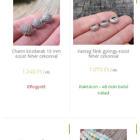
Charm közdarab 10 mm
Vastag fánk gyöngy ezüst
ezüst fehér cirkonnal
fehér cirkonnal
1 070
Ft
/ db
1 240
Ft
/ db
Elfogyott
Raktáron – 48 órán belül
nálad