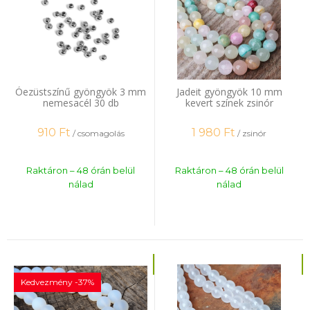
Óezüstszínű gyöngyök 3 mm
Jadeit gyöngyök 10 mm
nemesacél 30 db
kevert színek zsinór
910
Ft
1 980
Ft
/ csomagolás
/ zsinór
Raktáron – 48 órán belül
Raktáron – 48 órán belül
nálad
nálad
Kedvezmény -37%