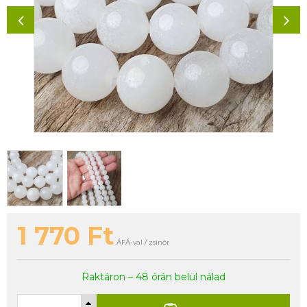
1 770
Ft
ÁFÁ-val / zsinór
Raktáron – 48 órán belül nálad